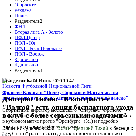
О проекте
Реклама
Поиск
Разделитель2
ФНЛ
Вторая лига А - Золото
ПФЛ-Центр
ПФЛ - Юг
ПФЛ - Урал-Поволжье
ПФЛ - Восток
3 дивизион
4 дивизион
Разделитель3
Понедельник, 01 Июнь 2026 16:42
Новости Футбольной Национальной Лиги
Франсис Кахигао: "Полех, Сорокин и Массалыга на
Дмитрий Тихий: "В контракте с
правильном пути, но до элитного уровня им ещё далеко"
"Волгой" есть опция бесплатного ухода
Спортивный директор московского "Спартака" Франсис
в клуб с более серьезными задачами"
Кахигао подвел итоги яркого старта молодых воспитанников
в кубковом матче против "Оренбурга" (5:1) и подробно
рассказал о работе клубной системы...
Защитник ульяновской
"Волги"
Дмитрий Тихий
в беседе с
"РБ Спорт" рассказал о деталях своего соглашения с