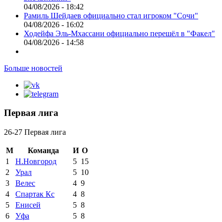
04/08/2026 - 18:42
Рамиль Шейдаев официально стал игроком "Сочи"
04/08/2026 - 16:02
Ходейфа Эль-Мхассани официально перешёл в "Факел"
04/08/2026 - 14:58
Больше новостей
Первая лига
26-27 Первая лига
М
Команда
И
О
1
Н.Новгород
5
15
2
Урал
5
10
3
Велес
4
9
4
Спартак Кс
4
8
5
Енисей
5
8
6
Уфа
5
8