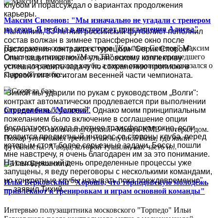
клубом и порассуждал о вариантах продолжения
карьеры.
Максим Симонов: "Мы изначально не угадали с тренером
на сезон. Я не был в восторге от приглашения Адиева"
Напомним, 33-летний российский футболист пополнил
состав волжан в зимнее трансферное окно после
Председатель совета директоров "Крыльев Советов" Максим
расторжения контракта с турецким "Серик Спором".
Симонов в интервью "Матч ТВ" оценил итоги прошедшего
Опыт защитника помог ульяновскому коллективу
сезона для самарского клуба, а также откровенно высказался о
успешно решить задачу по сохранению прописки в
кадровой ошибке...
Первой лиге по итогам весенней части чемпионата.
"Зимой мы ударили по рукам с руководством „Волги":
контракт автоматически продлевается при выполнении
Сгорела база "Машука"
определенных условий. Однако моим принципиальным
пожеланием было включение в соглашение опции
бесплатного ухода в летнее трансферное окно, если
В ночь на 26 июля пятигорский «Машук-КМВ» потерял дом.
появится предметный интерес со стороны клуба, перед
Пожар уничтожил третий этаж клубной базы, где жили
которым стоят более серьезные задачи. Боссы пошли
футболисты. А вода, которой тушили, как часто и...
мне навстречу, я очень благодарен им за это понимание.
На сегодняшний день определенные процессы уже
запущены, я веду переговоры с несколькими командами,
но конкретные клубы называть пока преждевременно",
Илья Берковский: "Хорошо, что торпедовскую молодёжь
— заявил Тихий.
привлекают к тренировкам и играм основной команды"
Интервью полузащитника московского "Торпедо" Ильи