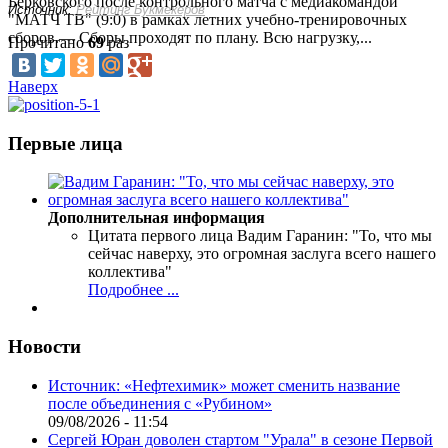
Берковского после контрольного матча с медиакомандой
Источник:
Рейтинг Букмекеров
"МАТЧ ТВ" (9:0) в рамках летних учебно-тренировочных
сборов.— Сборы проходят по плану. Всю нагрузку,...
Прочитано
69
раз
Наверх
Первые лица
Дополнительная информация
Цитата первого лица
Вадим Гаранин: "То, что мы
сейчас наверху, это огромная заслуга всего нашего
коллектива"
Подробнее ...
Новости
Источник: «Нефтехимик» может сменить название
после объединения с «Рубином»
09/08/2026 - 11:54
Сергей Юран доволен стартом "Урала" в сезоне Первой