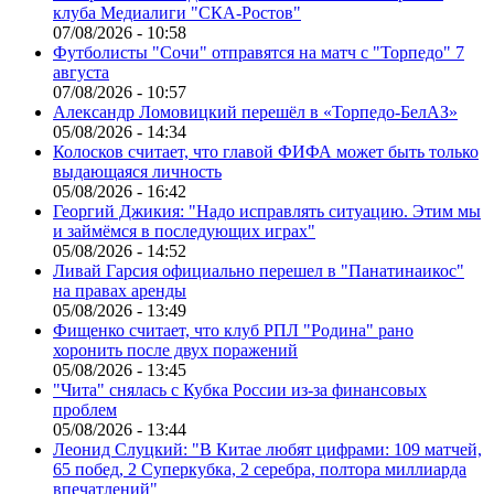
клуба Медиалиги "СКА-Ростов"
07/08/2026 - 10:58
Футболисты "Сочи" отправятся на матч с "Торпедо" 7
августа
07/08/2026 - 10:57
Александр Ломовицкий перешёл в «Торпедо-БелАЗ»
05/08/2026 - 14:34
Колосков считает, что главой ФИФА может быть только
выдающаяся личность
05/08/2026 - 16:42
Георгий Джикия: "Надо исправлять ситуацию. Этим мы
и займёмся в последующих играх"
05/08/2026 - 14:52
Ливай Гарсия официально перешел в "Панатинаикос"
на правах аренды
05/08/2026 - 13:49
Фищенко считает, что клуб РПЛ "Родина" рано
хоронить после двух поражений
05/08/2026 - 13:45
"Чита" снялась с Кубка России из-за финансовых
проблем
05/08/2026 - 13:44
Леонид Слуцкий: "В Китае любят цифрами: 109 матчей,
65 побед, 2 Суперкубка, 2 серебра, полтора миллиарда
впечатлений"