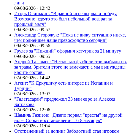
лиги
09/08/2026 - 12:42
Игорь Осинькин: "В равной игре вырвали победу.
Возможно, где-то это был небольшой возврат за
прошлый матч"
09/08/2026 - 09:57
Александр Сторожук: "Пока не вижу ситуацию иначе,
чем полнейшее наше превосходство сегодня"
09/08/2026 - 09:56
Грулев за "Нижний" оформил хет-трик за 21 минуту
09/08/2026 - 09:55
Андрей Талалаев: "Несколько футболистов выбыли из-
за травм. Зрители этого не замечают, а мы вынуждены
кроить состав"
07/08/2026 - 14:42
Агент: "К Дркушичу есть интерес из Испании и
Турции"
07/08/2026 - 13:07
"Галатасарай" предложил 33 млн евро за Алексея
Батракова
07/08/2026 - 12:06
Шамиль Газизов: "Джапо порвал "кресты" на другой
ноге. Сроки восстановления - 6-8 месяцев"
07/08/2026 - 11:04
Отстраненный за допинг Заболотный стал игроком