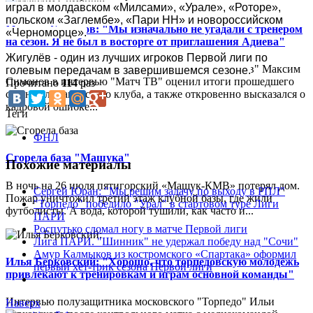
играл в молдавском «Милсами», «Урале», «Роторе», 
польском «Заглембе», «Пари НН» и новороссийском 
Максим Симонов: "Мы изначально не угадали с тренером
«Черноморце».
на сезон. Я не был в восторге от приглашения Адиева"
Жигулёв - один из лучших игроков Первой лиги по 
Председатель совета директоров "Крыльев Советов" Максим
голевым передачам в завершившемся сезоне.
Симонов в интервью "Матч ТВ" оценил итоги прошедшего
Прочитано
114
раз
сезона для самарского клуба, а также откровенно высказался о
кадровой ошибке...
Теги
ФНЛ
Сгорела база "Машука"
Похожие материалы
В ночь на 26 июля пятигорский «Машук-КМВ» потерял дом.
Сергей Юран: "Мы решим задачу по выходу в РПЛ"
Пожар уничтожил третий этаж клубной базы, где жили
"Торпедо" победило "Урал" в стартовом туре Лиги
футболисты. А вода, которой тушили, как часто и...
ПАРИ
Роспутько сломал ногу в матче Первой лиги
Лига ПАРИ. "Шинник" не удержал победу над "Сочи"
Амур Калмыков из костромского «Спартака» оформил
Илья Берковский: "Хорошо, что торпедовскую молодёжь
первый хет-трик сезона Первой лиги
привлекают к тренировкам и играм основной команды"
Интервью полузащитника московского "Торпедо" Ильи
Наверх