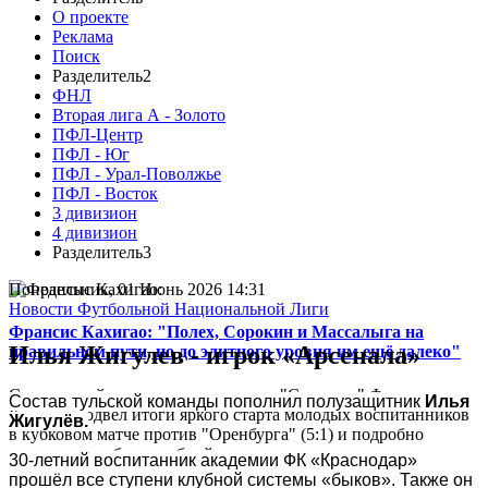
О проекте
Реклама
Поиск
Разделитель2
ФНЛ
Вторая лига А - Золото
ПФЛ-Центр
ПФЛ - Юг
ПФЛ - Урал-Поволжье
ПФЛ - Восток
3 дивизион
4 дивизион
Разделитель3
Понедельник, 01 Июнь 2026 14:31
Новости Футбольной Национальной Лиги
Франсис Кахигао: "Полех, Сорокин и Массалыга на
Илья Жигулев - игрок «Арсенала»
правильном пути, но до элитного уровня им ещё далеко"
Спортивный директор московского "Спартака" Франсис
Состав тульской команды пополнил полузащитник 
Илья 
Кахигао подвел итоги яркого старта молодых воспитанников
Жигулёв.
в кубковом матче против "Оренбурга" (5:1) и подробно
рассказал о работе клубной системы...
30-летний воспитанник академии ФК «Краснодар» 
прошёл все ступени клубной системы «быков». Также он 