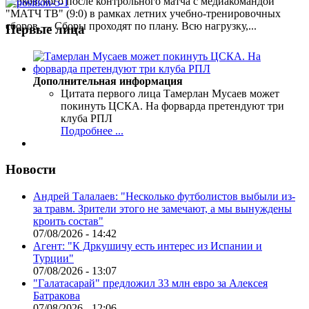
Берковского после контрольного матча с медиакомандой
"МАТЧ ТВ" (9:0) в рамках летних учебно-тренировочных
сборов.— Сборы проходят по плану. Всю нагрузку,...
Первые лица
Дополнительная информация
Цитата первого лица
Тамерлан Мусаев может
покинуть ЦСКА. На форварда претендуют три
клуба РПЛ
Подробнее ...
Новости
Андрей Талалаев: "Несколько футболистов выбыли из-
за травм. Зрители этого не замечают, а мы вынуждены
кроить состав"
07/08/2026 - 14:42
Агент: "К Дркушичу есть интерес из Испании и
Турции"
07/08/2026 - 13:07
"Галатасарай" предложил 33 млн евро за Алексея
Батракова
07/08/2026 - 12:06