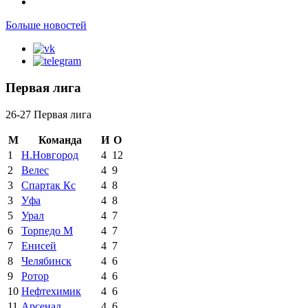
Больше новостей
Первая лига
26-27 Первая лига
М
Команда
И
О
1
Н.Новгород
4
12
2
Велес
4
9
3
Спартак Кс
4
8
3
Уфа
4
8
5
Урал
4
7
6
Торпедо М
4
7
7
Енисей
4
7
8
Челябинск
4
6
9
Ротор
4
6
10
Нефтехимик
4
6
11
Арсенал
4
6