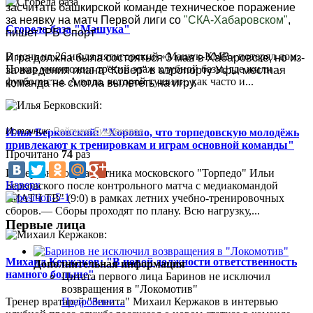
засчитать башкирской команде техническое поражение
за неявку на матч Первой лиги со
"СКА-Хабаровском"
,
Сгорела база "Машука"
пишет "РБ Спорт"
В ночь на 26 июля пятигорский «Машук-КМВ» потерял дом.
Игра должна была состояться 3 мая в Хабаровске, но из-
Пожар уничтожил третий этаж клубной базы, где жили
за введения плана "Ковер" в аэропорту Уфы местная
футболисты. А вода, которой тушили, как часто и...
команда не смогла вылететь на игру.
Источник:
Рейтинг Букмекеров
Илья Берковский: "Хорошо, что торпедовскую молодёжь
привлекают к тренировкам и играм основной команды"
Прочитано
74
раз
Интервью полузащитника московского "Торпедо" Ильи
Наверх
Берковского после контрольного матча с медиакомандой
"МАТЧ ТВ" (9:0) в рамках летних учебно-тренировочных
сборов.— Сборы проходят по плану. Всю нагрузку,...
Первые лица
Михаил Кержаков: "В новой должности ответственность
Дополнительная информация
намного больше"
Цитата первого лица
Баринов не исключил
возвращения в "Локомотив"
Тренер вратарей "Зенита" Михаил Кержаков в интервью
Подробнее ...