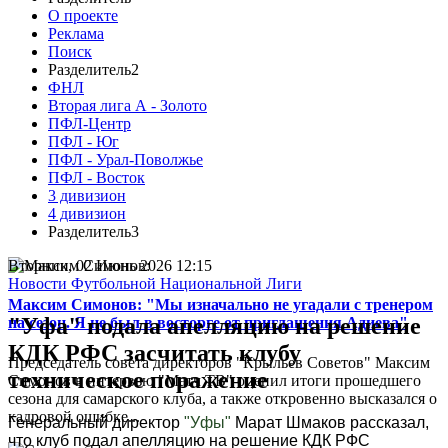
О проекте
Реклама
Поиск
Разделитель2
ФНЛ
Вторая лига А - Золото
ПФЛ-Центр
ПФЛ - Юг
ПФЛ - Урал-Поволжье
ПФЛ - Восток
3 дивизион
4 дивизион
Разделитель3
Вторник, 02 Июнь 2026 12:15
Новости Футбольной Национальной Лиги
Максим Симонов: "Мы изначально не угадали с тренером
"Уфа" подала апелляцию на решение
на сезон. Я не был в восторге от приглашения Адиева"
КДК РФС засчитать клубу
Председатель совета директоров "Крыльев Советов" Максим
техническое поражение
Симонов в интервью "Матч ТВ" оценил итоги прошедшего
сезона для самарского клуба, а также откровенно высказался о
кадровой ошибке...
Генеральный директор
"Уфы"
Марат Шмаков рассказал,
что клуб подал апелляцию на решение КДК РФС