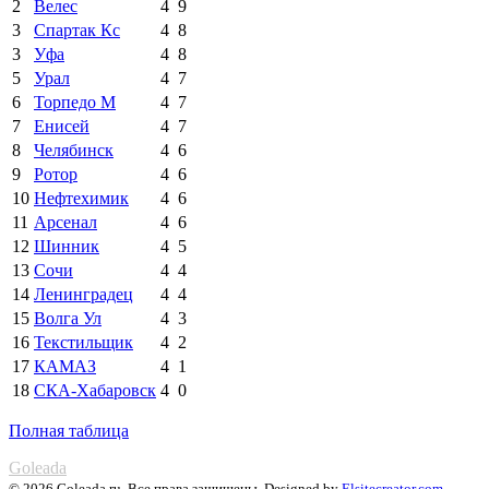
2
Велес
4
9
3
Спартак Кс
4
8
3
Уфа
4
8
5
Урал
4
7
6
Торпедо М
4
7
7
Енисей
4
7
8
Челябинск
4
6
9
Ротор
4
6
10
Нефтехимик
4
6
11
Арсенал
4
6
12
Шинник
4
5
13
Сочи
4
4
14
Ленинградец
4
4
15
Волга Ул
4
3
16
Текстильщик
4
2
17
КАМАЗ
4
1
18
СКА-Хабаровск
4
0
Полная таблица
Goleada
© 2026 Goleada.ru. Все права защищены. Designed by
Elsitecreator.com
.