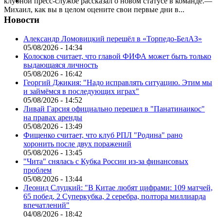
клубной пресс-службе рассказал о новом статусе в команде.—
Михаил, как вы в целом оцените свои первые дни в...
Новости
Александр Ломовицкий перешёл в «Торпедо-БелАЗ»
05/08/2026 - 14:34
Колосков считает, что главой ФИФА может быть только
выдающаяся личность
05/08/2026 - 16:42
Георгий Джикия: "Надо исправлять ситуацию. Этим мы
и займёмся в последующих играх"
05/08/2026 - 14:52
Ливай Гарсия официально перешел в "Панатинаикос"
на правах аренды
05/08/2026 - 13:49
Фищенко считает, что клуб РПЛ "Родина" рано
хоронить после двух поражений
05/08/2026 - 13:45
"Чита" снялась с Кубка России из-за финансовых
проблем
05/08/2026 - 13:44
Леонид Слуцкий: "В Китае любят цифрами: 109 матчей,
65 побед, 2 Суперкубка, 2 серебра, полтора миллиарда
впечатлений"
04/08/2026 - 18:42