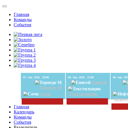
Главная
Команды
События
07. Авг. 2026 20:00
08. Авг. 2026 12:00
Енисей
Торпедо М
Сочи
Текстильщик
Нефте
Главная
Календарь
Команды
События
Разделитель