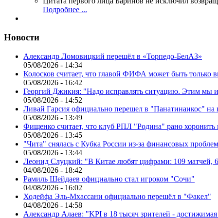
Цитата первого лица
Баринов не исключил возвращ
Подробнее ...
Новости
Александр Ломовицкий перешёл в «Торпедо-БелАЗ»
05/08/2026 - 14:34
Колосков считает, что главой ФИФА может быть только 
05/08/2026 - 16:42
Георгий Джикия: "Надо исправлять ситуацию. Этим мы и
05/08/2026 - 14:52
Ливай Гарсия официально перешел в "Панатинаикос" на 
05/08/2026 - 13:49
Фищенко считает, что клуб РПЛ "Родина" рано хоронить
05/08/2026 - 13:45
"Чита" снялась с Кубка России из-за финансовых пробле
05/08/2026 - 13:44
Леонид Слуцкий: "В Китае любят цифрами: 109 матчей, 6
04/08/2026 - 18:42
Рамиль Шейдаев официально стал игроком "Сочи"
04/08/2026 - 16:02
Ходейфа Эль-Мхассани официально перешёл в "Факел"
04/08/2026 - 14:58
Александр Алаев: "KPI в 18 тысяч зрителей - достижимая