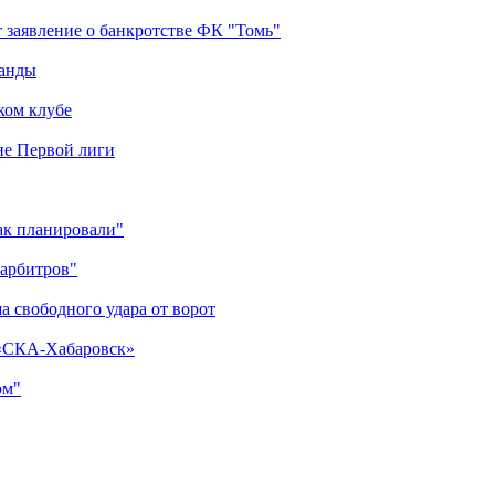
 заявление о банкротстве ФК "Томь"
манды
ком клубе
оне Первой лиги
как планировали"
 арбитров"
а свободного удара от ворот
 «СКА-Хабаровск»
ом"