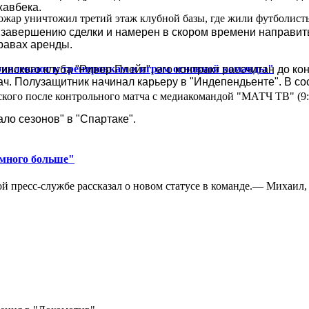
хавбека.
ар уничтожил третий этаж клубной базы, где жили футболисты. 
 завершению сделки и намерен в скором времени направить
равах аренды.
ривлекают к тренировкам и играм основной команды"
нтинского клуба "Ривер Плейт", его контракт рассчитан до к
дач. Полузащитник начинал карьеру в "Индепендьенте". В с
кого после контрольного матча с медиакомандой "МАТЧ ТВ" (9
ло сезонов" в "Спартаке".
амного больше"
 пресс-службе рассказал о новом статусе в команде.— Михаил, к