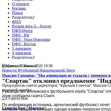
О проекте
Реклама
Поиск
Разделитель2
ФНЛ
Вторая лига А - Золото
ПФЛ-Центр
ПФЛ - Юг
ПФЛ - Урал-Поволжье
ПФЛ - Восток
3 дивизион
4 дивизион
Разделитель3
Вторник, 02 Июнь 2026 19:38
Новости Футбольной Национальной Лиги
Максим Симонов: "Мы изначально не угадали с тренером на
"Спартак" отклонил предложение "Инде
Председатель совета директоров "Крыльев Советов" Максим Си
кадровой ошибке...
Руководство московского футбольного клуба "Спартак" о
этом сообщила газета Clarin.
По информации источника, аргентинский футболист хочет в
Сгорела база "Машука"
желании продлить контракт, однако взамен попросил отпус