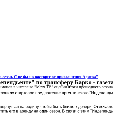
 сезон. Я не был в восторге от приглашения Адиева"
пендьенте" по трансферу Барко - газет
монов в интервью "Матч ТВ" оценил итоги прошедшего сезона д
тклонило стартовое предложение аргентинского "Индепендь
ернуться на родину, чтобы быть ближе к дочери. Отмечаетс
тить его в аренду на один сезон. В связи с этим "Индепен