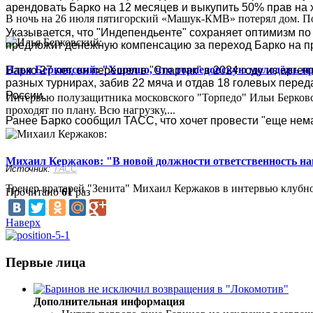
арендовать Барко на 12 месяцев и выкупить 50% прав на 
В ночь на 26 июля пятигорский «Машук-КМВ» потерял дом. Пож
Указывается, что "Индепендьенте" сохраняет оптимизм по
предложит денежную компенсацию за переход Барко на п
Илья Берковский: "Хорошо, что торпедовскую молодёжь п
Барко 27 лет, он перешел в "Спартак" в 2024 году из арге
разных турнирах, забив 22 мяча и отдав 18 голевых пере
России.
Интервью полузащитника московского "Торпедо" Ильи Берковс
проходят по плану. Всю нагрузку,...
Ранее Барко сообщил ТАСС, что хочет провести "еще нема
Михаил Кержаков: "В новой должности ответственность н
Источник:
ТАСС
Тренер вратарей "Зенита" Михаил Кержаков в интервью клубной
Прочитано
61
раз
Наверх
Первые лица
Дополнительная информация