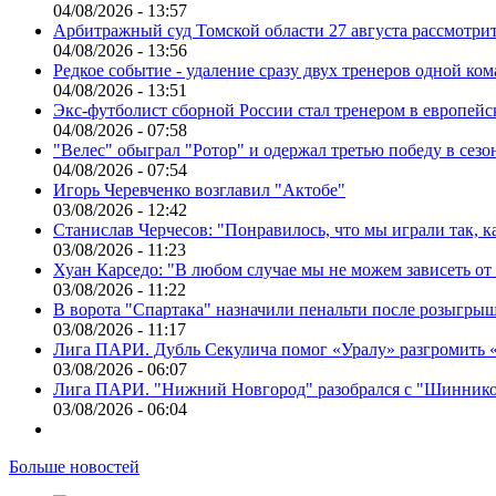
04/08/2026 - 13:57
Арбитражный суд Томской области 27 августа рассмотрит
04/08/2026 - 13:56
Редкое событие - удаление сразу двух тренеров одной ко
04/08/2026 - 13:51
Экс-футболист сборной России стал тренером в европейс
04/08/2026 - 07:58
"Велес" обыграл "Ротор" и одержал третью победу в сез
04/08/2026 - 07:54
Игорь Черевченко возглавил "Актобе"
03/08/2026 - 12:42
Станислав Черчесов: "Понравилось, что мы играли так, 
03/08/2026 - 11:23
Хуан Карседо: "В любом случае мы не можем зависеть от
03/08/2026 - 11:22
В ворота "Спартака" назначили пенальти после розыгрыш
03/08/2026 - 11:17
Лига ПАРИ. Дубль Секулича помог «Уралу» разгромить
03/08/2026 - 06:07
Лига ПАРИ. "Нижний Новгород" разобрался с "Шинник
03/08/2026 - 06:04
Больше новостей