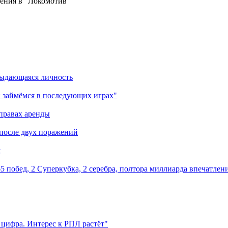
ения в "Локомотив"
выдающаяся личность
 займёмся в последующих играх"
правах аренды
 после двух поражений
м
5 побед, 2 Суперкубка, 2 серебра, полтора миллиарда впечатлен
 цифра. Интерес к РПЛ растёт"