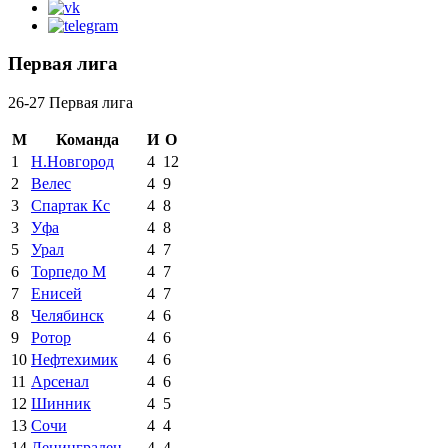
Первая лига
26-27 Первая лига
М
Команда
И
О
1
Н.Новгород
4
12
2
Велес
4
9
3
Спартак Кс
4
8
3
Уфа
4
8
5
Урал
4
7
6
Торпедо М
4
7
7
Енисей
4
7
8
Челябинск
4
6
9
Ротор
4
6
10
Нефтехимик
4
6
11
Арсенал
4
6
12
Шинник
4
5
13
Сочи
4
4
14
Ленинградец
4
4