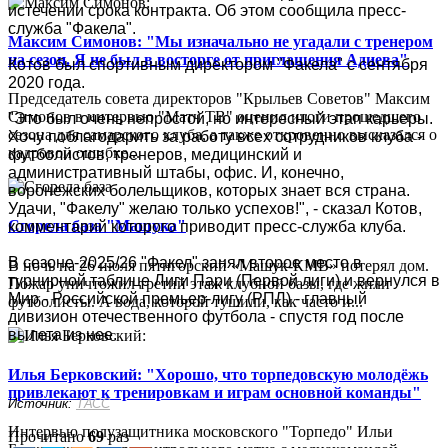
истечении срока контракта. Об этом сообщила пресс-
служба "Факела".
Максим Симонов: "Мы изначально не угадали с тренером
на сезон. Я не был в восторге от приглашения Адиева"
Котов был спортивным директором "Факела" с сентября
2020 года.
Председатель совета директоров "Крыльев Советов" Максим
Симонов в интервью "Матч ТВ" оценил итоги прошедшего
"Это был очень непростой, но интересный этап карьеры.
сезона для самарского клуба, а также откровенно высказался о
Хочу поблагодарить за работу всех сотрудников клуба -
кадровой ошибке...
футболистов, тренеров, медицинский и
административный штабы, офис. И, конечно,
воронежских болельщиков, которых знает вся страна.
Удачи, "Факелу" желаю только успехов!", - сказал Котов,
Сгорела база "Машука"
комментарий которого приводит пресс-служба клуба.
В сезоне-2025/26 "Факел" занял второе место в
В ночь на 26 июля пятигорский «Машук-КМВ» потерял дом.
турнирной таблице Лиги Пари (Первой лиги) и вернулся в
Пожар уничтожил третий этаж клубной базы, где жили
Мир - Российской премьер-лигу (РПЛ) - главный
футболисты. А вода, которой тушили, как часто и...
дивизион отечественного футбола - спустя год после
вылета из нее.
Илья Берковский: "Хорошо, что торпедовскую молодёжь
привлекают к тренировкам и играм основной команды"
Источник:
ТАСС
Интервью полузащитника московского "Торпедо" Ильи
Прочитано
69
раз