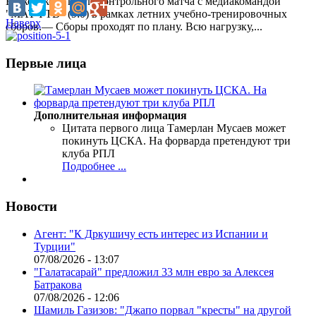
Берковского после контрольного матча с медиакомандой
"МАТЧ ТВ" (9:0) в рамках летних учебно-тренировочных
Наверх
сборов.— Сборы проходят по плану. Всю нагрузку,...
Первые лица
Дополнительная информация
Цитата первого лица
Тамерлан Мусаев может
покинуть ЦСКА. На форварда претендуют три
клуба РПЛ
Подробнее ...
Новости
Агент: "К Дркушичу есть интерес из Испании и
Турции"
07/08/2026 - 13:07
"Галатасарай" предложил 33 млн евро за Алексея
Батракова
07/08/2026 - 12:06
Шамиль Газизов: "Джапо порвал "кресты" на другой