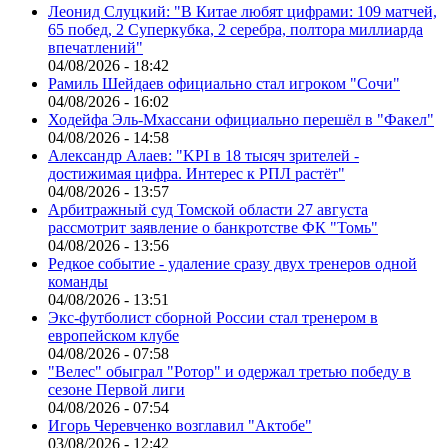
Леонид Слуцкий: "В Китае любят цифрами: 109 матчей,
65 побед, 2 Суперкубка, 2 серебра, полтора миллиарда
впечатлений"
04/08/2026 - 18:42
Рамиль Шейдаев официально стал игроком "Сочи"
04/08/2026 - 16:02
Ходейфа Эль-Мхассани официально перешёл в "Факел"
04/08/2026 - 14:58
Александр Алаев: "KPI в 18 тысяч зрителей -
достижимая цифра. Интерес к РПЛ растёт"
04/08/2026 - 13:57
Арбитражный суд Томской области 27 августа
рассмотрит заявление о банкротстве ФК "Томь"
04/08/2026 - 13:56
Редкое событие - удаление сразу двух тренеров одной
команды
04/08/2026 - 13:51
Экс-футболист сборной России стал тренером в
европейском клубе
04/08/2026 - 07:58
"Велес" обыграл "Ротор" и одержал третью победу в
сезоне Первой лиги
04/08/2026 - 07:54
Игорь Черевченко возглавил "Актобе"
03/08/2026 - 12:42