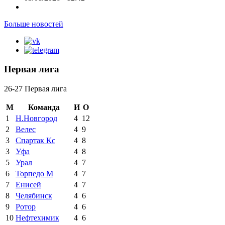
Больше новостей
Первая лига
26-27 Первая лига
М
Команда
И
О
1
Н.Новгород
4
12
2
Велес
4
9
3
Спартак Кс
4
8
3
Уфа
4
8
5
Урал
4
7
6
Торпедо М
4
7
7
Енисей
4
7
8
Челябинск
4
6
9
Ротор
4
6
10
Нефтехимик
4
6