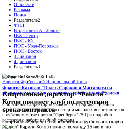
О проекте
Реклама
Поиск
Разделитель2
ФНЛ
Вторая лига А - Золото
ПФЛ-Центр
ПФЛ - Юг
ПФЛ - Урал-Поволжье
ПФЛ - Восток
3 дивизион
4 дивизион
Разделитель3
Среда, 03 Июнь 2026 15:02
Новости Футбольной Национальной Лиги
Франсис Кахигао: "Полех, Сорокин и Массалыга на
Спортивный директор "Факела"
правильном пути, но до элитного уровня им ещё далеко"
Котов покинет клуб по истечении
Спортивный директор московского "Спартака" Франсис
срока контракта
Кахигао подвел итоги яркого старта молодых воспитанников
в кубковом матче против "Оренбурга" (5:1) и подробно
рассказал о работе клубной системы...
Спортивный директор воронежского футбольного клуба
"Факел"
Кирилл Котов покинет команду 15 июня по