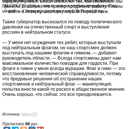
Берковского после контрольного матча с медиакомандой
сформулировал. Сезон сложился так, как сложился. Мы
"МАТЧ ТВ" (9:0) в рамках летних учебно-тренировочных
приняли решение, что тренер продолжит работу. Планы
сборов.— Сборы проходят по плану. Всю нагрузку,...
— войти в пятерку-шестерку клубов Первой лиги.
Также губернатор высказался по поводу политического
давления на отечественный спорт и выступления
россиян в нейтральном статусе.
— У меня нет осуждения тех ребят, которые выступали
под нейтральным флагом, но наш спортсмен должен
выступать под нашими флагом и гимном, — добавил
руководитель области. — Всегда спортсмены дают нам
максимальное количество поводов для гордости. При
флаге и гимне у меня всегда мурашки. Флаг и гимн — это
восстановление человеческой справедливости, потому
что бредовые решения об отстранении наших
спортсменов и нейтральный флаг — манипуляция,
попытка внести какой‑то раскол в общественное мнение.
Очень хорошо, что сейчас это все преодолевается.
Источник:
МатчТВ
Прочитано
66
раз