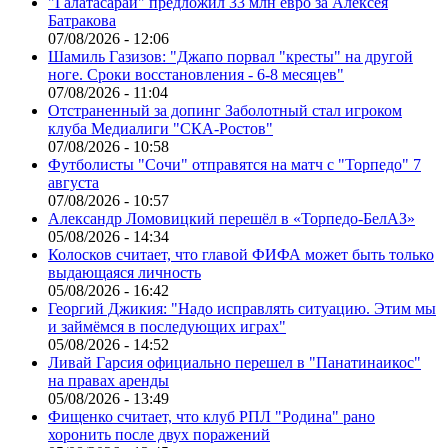
"Галатасарай" предложил 33 млн евро за Алексея
Батракова
07/08/2026 - 12:06
Шамиль Газизов: "Джапо порвал "кресты" на другой
ноге. Сроки восстановления - 6-8 месяцев"
07/08/2026 - 11:04
Отстраненный за допинг Заболотный стал игроком
клуба Медиалиги "СКА-Ростов"
07/08/2026 - 10:58
Футболисты "Сочи" отправятся на матч с "Торпедо" 7
августа
07/08/2026 - 10:57
Александр Ломовицкий перешёл в «Торпедо-БелАЗ»
05/08/2026 - 14:34
Колосков считает, что главой ФИФА может быть только
выдающаяся личность
05/08/2026 - 16:42
Георгий Джикия: "Надо исправлять ситуацию. Этим мы
и займёмся в последующих играх"
05/08/2026 - 14:52
Ливай Гарсия официально перешел в "Панатинаикос"
на правах аренды
05/08/2026 - 13:49
Фищенко считает, что клуб РПЛ "Родина" рано
хоронить после двух поражений