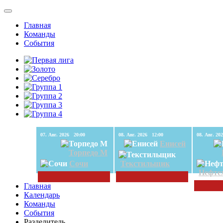
Главная
Команды
События
07. Авг. 2026 20:00
08. Авг. 2026 12:00
Енисей
Торпедо М
Сочи
Текстильщик
Нефте
Главная
Календарь
Команды
События
Разделитель