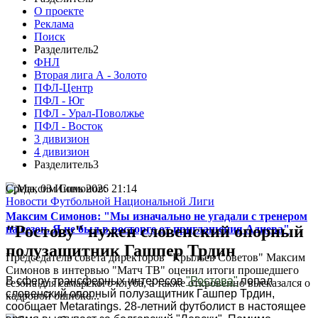
О проекте
Реклама
Поиск
Разделитель2
ФНЛ
Вторая лига А - Золото
ПФЛ-Центр
ПФЛ - Юг
ПФЛ - Урал-Поволжье
ПФЛ - Восток
3 дивизион
4 дивизион
Разделитель3
Среда, 03 Июнь 2026 21:14
Новости Футбольной Национальной Лиги
Максим Симонов: "Мы изначально не угадали с тренером
"Ростову" нужен словенский опорный
на сезон. Я не был в восторге от приглашения Адиева"
полузащитник Гашпер Трдин
Председатель совета директоров "Крыльев Советов" Максим
Симонов в интервью "Матч ТВ" оценил итоги прошедшего
В сферу трансферных интересов
"Ростова"
попал
сезона для самарского клуба, а также откровенно высказался о
словенский опорный полузащитник Гашпер Трдин,
кадровой ошибке...
сообщает Metaratings. 28-летний футболист в настоящее