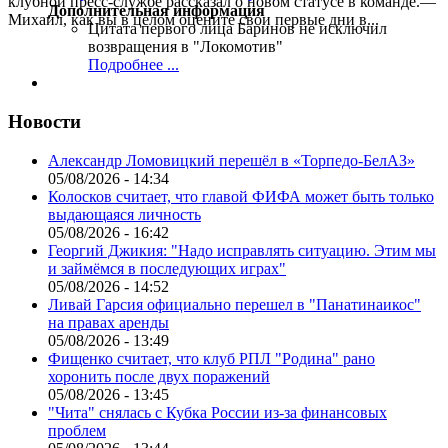
клубной пресс-службе рассказал о новом статусе в команде.—
Дополнительная информация
Михаил, как вы в целом оцените свои первые дни в...
Цитата первого лица
Баринов не исключил
возвращения в "Локомотив"
Подробнее ...
Новости
Александр Ломовицкий перешёл в «Торпедо-БелАЗ»
05/08/2026 - 14:34
Колосков считает, что главой ФИФА может быть только
выдающаяся личность
05/08/2026 - 16:42
Георгий Джикия: "Надо исправлять ситуацию. Этим мы
и займёмся в последующих играх"
05/08/2026 - 14:52
Ливай Гарсия официально перешел в "Панатинаикос"
на правах аренды
05/08/2026 - 13:49
Фищенко считает, что клуб РПЛ "Родина" рано
хоронить после двух поражений
05/08/2026 - 13:45
"Чита" снялась с Кубка России из-за финансовых
проблем