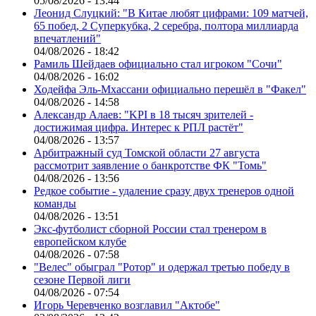
05/08/2026 - 13:44
Леонид Слуцкий: "В Китае любят цифрами: 109 матчей,
65 побед, 2 Суперкубка, 2 серебра, полтора миллиарда
впечатлений"
04/08/2026 - 18:42
Рамиль Шейдаев официально стал игроком "Сочи"
04/08/2026 - 16:02
Ходейфа Эль-Мхассани официально перешёл в "Факел"
04/08/2026 - 14:58
Александр Алаев: "KPI в 18 тысяч зрителей -
достижимая цифра. Интерес к РПЛ растёт"
04/08/2026 - 13:57
Арбитражный суд Томской области 27 августа
рассмотрит заявление о банкротстве ФК "Томь"
04/08/2026 - 13:56
Редкое событие - удаление сразу двух тренеров одной
команды
04/08/2026 - 13:51
Экс-футболист сборной России стал тренером в
европейском клубе
04/08/2026 - 07:58
"Велес" обыграл "Ротор" и одержал третью победу в
сезоне Первой лиги
04/08/2026 - 07:54
Игорь Черевченко возглавил "Актобе"