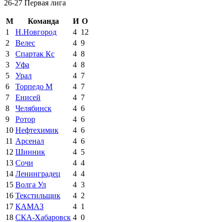
26-27 Первая лига
М
Команда
И
О
1
Н.Новгород
4
12
2
Велес
4
9
3
Спартак Кс
4
8
3
Уфа
4
8
5
Урал
4
7
6
Торпедо М
4
7
7
Енисей
4
7
8
Челябинск
4
6
9
Ротор
4
6
10
Нефтехимик
4
6
11
Арсенал
4
6
12
Шинник
4
5
13
Сочи
4
4
14
Ленинградец
4
4
15
Волга Ул
4
3
16
Текстильщик
4
2
17
КАМАЗ
4
1
18
СКА-Хабаровск
4
0