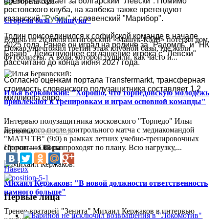
время выступает за болгарский "Левски". Помимо
ростовского клуба, на хавбека также претендуют
казанский
"Рубин"
и словенский "Марибор".
Сгорела база "Машука"
Трдин присоединился к софийской команде в начале
В ночь на 26 июля пятигорский «Машук-КМВ» потерял дом.
2025 года. Ранее он играл на родине за "Радомль" и "НК
Пожар уничтожил третий этаж клубной базы, где жили
Браво". Действующее соглашение игрока с "Левски"
футболисты. А вода, которой тушили, как часто и...
рассчитано до конца июня 2027 года.
Согласно оценкам портала Transfermarkt, трансферная
стоимость словенского полузащитника составляет 1,2
Илья Берковский: "Хорошо, что торпедовскую молодёжь
миллиона евро.
привлекают к тренировкам и играм основной команды"
Интервью полузащитника московского "Торпедо" Ильи
Берковского после контрольного матча с медиакомандой
Источник:
MetaRatings
"МАТЧ ТВ" (9:0) в рамках летних учебно-тренировочных
сборов.— Сборы проходят по плану. Всю нагрузку,...
Прочитано
65
раз
Наверх
Михаил Кержаков: "В новой должности ответственность
намного больше"
Первые лица
Тренер вратарей "Зенита" Михаил Кержаков в интервью