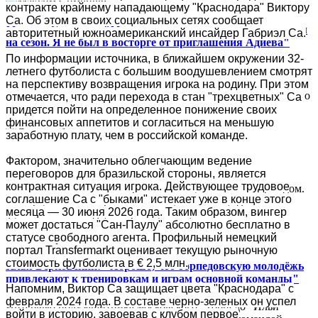
контракте крайнему нападающему "Краснодара" Виктору
Са. Об этом в своих социальных сетях сообщает
Максим Симонов: "Мы изначально не угадали с тренером
авторитетный южноамериканский инсайдер Габриэл Са.
на сезон. Я не был в восторге от приглашения Адиева"
По информации источника, в ближайшем окружении 32-
Председатель совета директоров "Крыльев Советов" Максим
летнего футболиста с большим воодушевлением смотрят
Симонов в интервью "Матч ТВ" оценил итоги прошедшего
на перспективу возвращения игрока на родину. При этом
сезона для самарского клуба, а также откровенно высказался о
отмечается, что ради перехода в стан "трехцветных" Са
кадровой ошибке...
придется пойти на определенное понижение своих
финансовых аппетитов и согласиться на меньшую
заработную плату, чем в российской команде.
Сгорела база "Машука"
Фактором, значительно облегчающим ведение
переговоров для бразильской стороны, является
контрактная ситуация игрока. Действующее трудовое
В ночь на 26 июля пятигорский «Машук-КМВ» потерял дом.
соглашение Са с "быками" истекает уже в конце этого
Пожар уничтожил третий этаж клубной базы, где жили
месяца — 30 июня 2026 года. Таким образом, вингер
футболисты. А вода, которой тушили, как часто и...
может достаться "Сан-Паулу" абсолютно бесплатно в
статусе свободного агента. Профильный немецкий
портал Transfermarkt оценивает текущую рыночную
стоимость футболиста в € 2,5 млн.
Илья Берковский: "Хорошо, что торпедовскую молодёжь
привлекают к тренировкам и играм основной команды"
Напомним, Виктор Са защищает цвета "Краснодара" с
февраля 2024 года. В составе черно-зеленых он успел
Интервью полузащитника московского "Торпедо" Ильи
войти в историю, завоевав с клубом первое