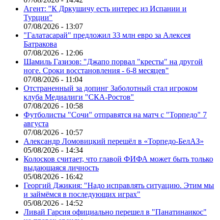
Агент: "К Дркушичу есть интерес из Испании и
Турции"
07/08/2026 - 13:07
"Галатасарай" предложил 33 млн евро за Алексея
Батракова
07/08/2026 - 12:06
Шамиль Газизов: "Джапо порвал "кресты" на другой
ноге. Сроки восстановления - 6-8 месяцев"
07/08/2026 - 11:04
Отстраненный за допинг Заболотный стал игроком
клуба Медиалиги "СКА-Ростов"
07/08/2026 - 10:58
Футболисты "Сочи" отправятся на матч с "Торпедо" 7
августа
07/08/2026 - 10:57
Александр Ломовицкий перешёл в «Торпедо-БелАЗ»
05/08/2026 - 14:34
Колосков считает, что главой ФИФА может быть только
выдающаяся личность
05/08/2026 - 16:42
Георгий Джикия: "Надо исправлять ситуацию. Этим мы
и займёмся в последующих играх"
05/08/2026 - 14:52
Ливай Гарсия официально перешел в "Панатинаикос"