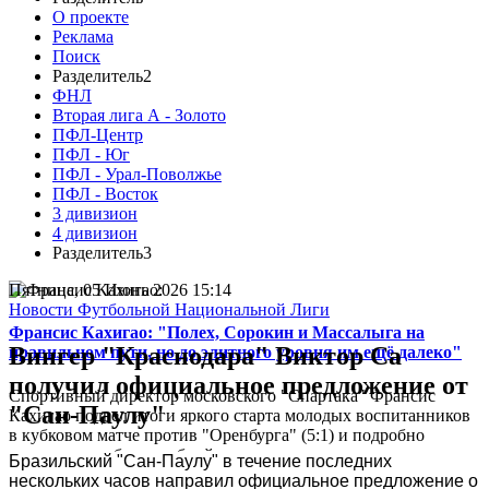
О проекте
Реклама
Поиск
Разделитель2
ФНЛ
Вторая лига А - Золото
ПФЛ-Центр
ПФЛ - Юг
ПФЛ - Урал-Поволжье
ПФЛ - Восток
3 дивизион
4 дивизион
Разделитель3
Пятница, 05 Июнь 2026 15:14
Новости Футбольной Национальной Лиги
Франсис Кахигао: "Полех, Сорокин и Массалыга на
Вингер "Краснодара" Виктор Са
правильном пути, но до элитного уровня им ещё далеко"
получил официальное предложение от
Спортивный директор московского "Спартака" Франсис
"Сан-Паулу"
Кахигао подвел итоги яркого старта молодых воспитанников
в кубковом матче против "Оренбурга" (5:1) и подробно
рассказал о работе клубной системы...
Бразильский "Сан-Паулу" в течение последних
нескольких часов направил официальное предложение о