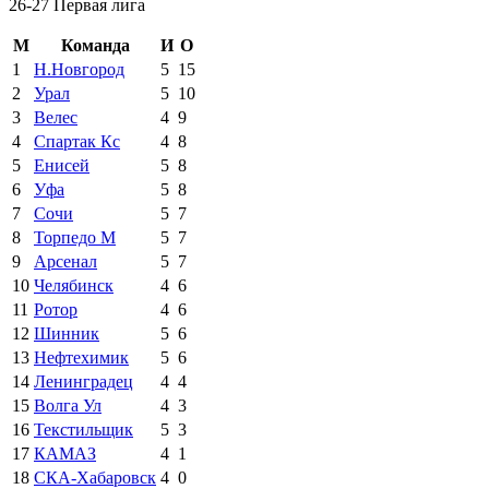
26-27 Первая лига
М
Команда
И
О
1
Н.Новгород
5
15
2
Урал
5
10
3
Велес
4
9
4
Спартак Кс
4
8
5
Енисей
5
8
6
Уфа
5
8
7
Сочи
5
7
8
Торпедо М
5
7
9
Арсенал
5
7
10
Челябинск
4
6
11
Ротор
4
6
12
Шинник
5
6
13
Нефтехимик
5
6
14
Ленинградец
4
4
15
Волга Ул
4
3
16
Текстильщик
5
3
17
КАМАЗ
4
1
18
СКА-Хабаровск
4
0