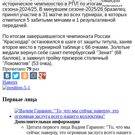
Берковского после контрольного матча с медиакомандой
историческое чемпионство в РПЛ по итогам
"МАТЧ ТВ" (9:0) в рамках летних учебно-тренировочных
сезона-2024/25. В минувшем сезоне-2025/26 бразилец
сборов.— Сборы проходят по плану. Всю нагрузку,...
принял участие в 31 матче во всех турнирах, в которых
отметился 5 забитыми мячами и 1 результативной
передачей.
По итогам завершившегося чемпионата России
"Краснодар" остановился в шаге от защиты титула, заняв
второе место в турнирной таблице с 66 очками. Золотые
медали вернул себе санкт-петербургский "Зенит" (68
баллов), а замкнул тройку призеров столичный
"Локомотив" (53 очка).
Прочитано
79
раз
Наверх
Первые лица
Дополнительная информация
Цитата первого лица
Вадим Гаранин: "То, что мы
сейчас наверху, это огромная заслуга всего нашего