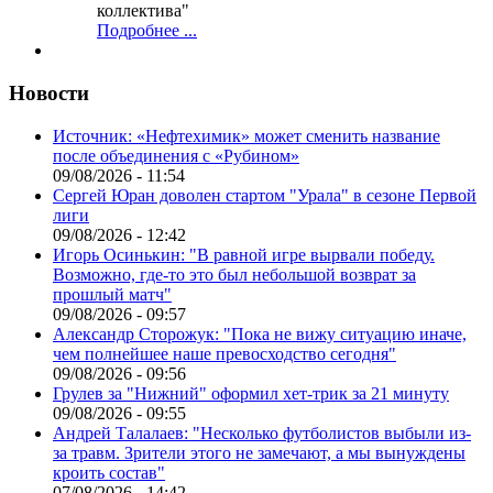
коллектива"
Подробнее ...
Новости
Источник: «Нефтехимик» может сменить название
после объединения с «Рубином»
09/08/2026 - 11:54
Сергей Юран доволен стартом "Урала" в сезоне Первой
лиги
09/08/2026 - 12:42
Игорь Осинькин: "В равной игре вырвали победу.
Возможно, где-то это был небольшой возврат за
прошлый матч"
09/08/2026 - 09:57
Александр Сторожук: "Пока не вижу ситуацию иначе,
чем полнейшее наше превосходство сегодня"
09/08/2026 - 09:56
Грулев за "Нижний" оформил хет-трик за 21 минуту
09/08/2026 - 09:55
Андрей Талалаев: "Несколько футболистов выбыли из-
за травм. Зрители этого не замечают, а мы вынуждены
кроить состав"
07/08/2026 - 14:42