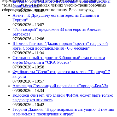
Берковского после контрольного матча с медиакомандой
за травм. Зрители этого не замечают, а мы вынуждены
"МАТЧ ТВ" (9:0) в рамках летних учебно-тренировочных
кроить состав"
сборов.— Сборы проходят по плану. Всю нагрузку,...
07/08/2026 - 14:42
Агент: "К Дркушичу есть интерес из Испании и
Турции"
07/08/2026 - 13:07
"Галатасарай" предложил 33 млн евро за Алексея
Батракова
07/08/2026 - 12:06
Шамиль Газизов: "Джапо порвал "кресты" на другой
ноге. Сроки восстановления - 6-8 месяцев"
07/08/2026 - 11:04
Отстраненный за допинг Заболотный стал игроком
клуба Медиалиги "СКА-Ростов"
07/08/2026 - 10:58
Футболисты "Сочи" отправятся на матч с "Торпедо" 7
августа
07/08/2026 - 10:57
Александр Ломовицкий перешёл в «Торпедо-БелАЗ»
05/08/2026 - 14:34
Колосков считает, что главой ФИФА может быть только
выдающаяся личность
05/08/2026 - 16:42
Георгий Джикия: "Надо исправлять ситуацию. Этим мы
и займёмся в последующих играх"