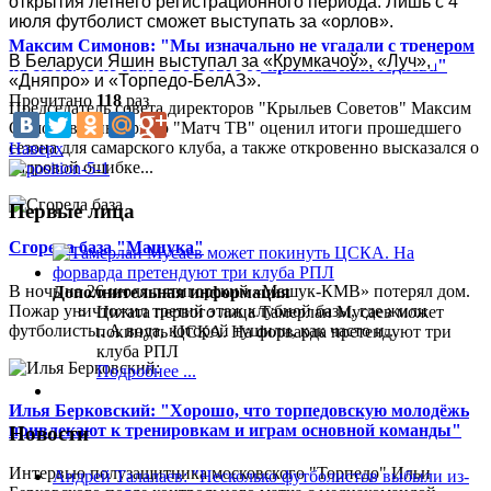
открытия летнего регистрационного периода. Лишь с 4 
июля футболист сможет выступать за «орлов».
Максим Симонов: "Мы изначально не угадали с тренером
В Беларуси Яшин выступал за «Крумкачоў», «Луч», 
на сезон. Я не был в восторге от приглашения Адиева"
«Дняпро» и «Торпедо-БелАЗ».
Прочитано
118
раз
Председатель совета директоров "Крыльев Советов" Максим
Симонов в интервью "Матч ТВ" оценил итоги прошедшего
сезона для самарского клуба, а также откровенно высказался о
Наверх
кадровой ошибке...
Первые лица
Сгорела база "Машука"
В ночь на 26 июля пятигорский «Машук-КМВ» потерял дом.
Дополнительная информация
Пожар уничтожил третий этаж клубной базы, где жили
Цитата первого лица
Тамерлан Мусаев может
футболисты. А вода, которой тушили, как часто и...
покинуть ЦСКА. На форварда претендуют три
клуба РПЛ
Подробнее ...
Илья Берковский: "Хорошо, что торпедовскую молодёжь
привлекают к тренировкам и играм основной команды"
Новости
Интервью полузащитника московского "Торпедо" Ильи
Андрей Талалаев: "Несколько футболистов выбыли из-