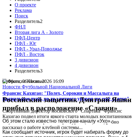
О проекте
Реклама
Поиск
Разделитель2
ФНЛ
Вторая лига А - Золото
ПФЛ-Центр
ПФЛ - Юг
ПФЛ - Урал-Поволжье
ПФЛ - Восток
3 дивизион
4 дивизион
Разделитель3
Суббота, 06 Июнь 2026 16:09
Новости Футбольной Национальной Лиги
Франсис Кахигао: "Полех, Сорокин и Массалыга на
Российский защитник Дмитрий Яшин
правильном пути, но до элитного уровня им ещё далеко"
прибыл в расположение «Славии»
Спортивный директор московского "Спартака" Франсис
Кахигао подвел итоги яркого старта молодых воспитанников
Об этом стало известно телеграм-каналу «Ухо».
в кубковом матче против "Оренбурга" (5:1) и подробно
рассказал о работе клубной системы...
Как сообщает источник, игрок будет набирать форму до 