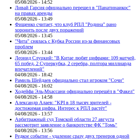
05/08/2026 - 14:52
Ливай Гарсия официально перешел в "Панатинаикос"
на правах аренды
05/08/2026 - 13:49
Фищенко считает, что клуб РПЛ "Родина" рано
хоронить после двух поражений
05/08/2026 - 13:45
"Чита" снялась с Кубка России из-за финансовых
проблем
05/08/2026 - 13:44
Леонид Слуцкий: "В Китае любят цифрами: 109 матчей,
65 побед, 2 Суперкубка, 2 серебра, полтора миллиарда
впечатлений"
04/08/2026 - 18:42
Рамиль Шейдаев официально стал игроком "Сочи"
04/08/2026 - 16:02
Ходейфа Эль-Мхассани официально перешёл в "Факел"
04/08/2026 - 14:58
Александр Алаев: "KPI в 18 тысяч зрителей -
достижимая цифра. Интерес к РПЛ растёт"
04/08/2026 - 13:57
Арбитражный суд Томской области 27 августа
рассмотрит заявление о банкротстве ФК "Томь"
04/08/2026 - 13:56
Редкое событие - удаление сразу двух тренеров одной