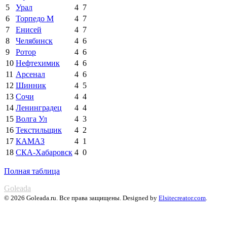
5
Урал
4
7
6
Торпедо М
4
7
7
Енисей
4
7
8
Челябинск
4
6
9
Ротор
4
6
10
Нефтехимик
4
6
11
Арсенал
4
6
12
Шинник
4
5
13
Сочи
4
4
14
Ленинградец
4
4
15
Волга Ул
4
3
16
Текстильщик
4
2
17
КАМАЗ
4
1
18
СКА-Хабаровск
4
0
Полная таблица
Goleada
© 2026 Goleada.ru. Все права защищены. Designed by
Elsitecreator.com
.