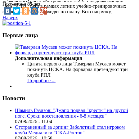
Берковского после контрольного матча с медиакомандой
Прочитано
85
раз
"МАТЧ ТВ" (9:0) в рамках летних учебно-тренировочных
сборов.— Сборы проходят по плану. Всю нагрузку,...
Наверх
Первые лица
Дополнительная информация
Цитата первого лица
Тамерлан Мусаев может
покинуть ЦСКА. На форварда претендуют три
клуба РПЛ
Подробнее ...
Новости
Шамиль Газизов: "Джапо порвал "кресты" на другой
ноге. Сроки восстановления - 6-8 месяцев"
07/08/2026 - 11:04
Отстраненный за допинг Заболотный стал игроком
клуба Медиалиги "СКА-Ростов"
07/08/2026 - 10:58