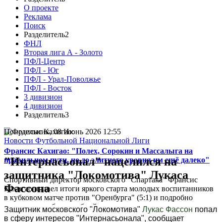
О проекте
Реклама
Поиск
Разделитель2
ФНЛ
Вторая лига А - Золото
ПФЛ-Центр
ПФЛ - Юг
ПФЛ - Урал-Поволжье
ПФЛ - Восток
3 дивизион
4 дивизион
Разделитель3
Понедельник, 08 Июнь 2026 12:55
Новости Футбольной Национальной Лиги
Франсис Кахигао: "Полех, Сорокин и Массалыга на
"Интернасьонал" нацелился на
правильном пути, но до элитного уровня им ещё далеко"
защитника "Локомотива" Лукаса
Спортивный директор московского "Спартака" Франсис
Фассона
Кахигао подвел итоги яркого старта молодых воспитанников
в кубковом матче против "Оренбурга" (5:1) и подробно
рассказал о работе клубной системы...
Защитник московского "Локомотива"
Лукас Фассон
попал
в сферу интересов "Интернасьонала", сообщает