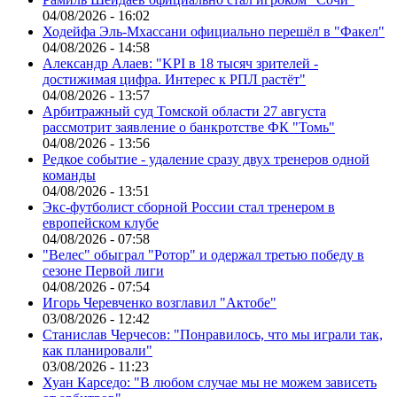
04/08/2026 - 16:02
Ходейфа Эль-Мхассани официально перешёл в "Факел"
04/08/2026 - 14:58
Александр Алаев: "KPI в 18 тысяч зрителей -
достижимая цифра. Интерес к РПЛ растёт"
04/08/2026 - 13:57
Арбитражный суд Томской области 27 августа
рассмотрит заявление о банкротстве ФК "Томь"
04/08/2026 - 13:56
Редкое событие - удаление сразу двух тренеров одной
команды
04/08/2026 - 13:51
Экс-футболист сборной России стал тренером в
европейском клубе
04/08/2026 - 07:58
"Велес" обыграл "Ротор" и одержал третью победу в
сезоне Первой лиги
04/08/2026 - 07:54
Игорь Черевченко возглавил "Актобе"
03/08/2026 - 12:42
Станислав Черчесов: "Понравилось, что мы играли так,
как планировали"
03/08/2026 - 11:23
Хуан Карседо: "В любом случае мы не можем зависеть