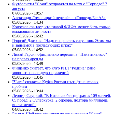
Футболисты "Сочи" отправятся на матч с "Торпедо" 7
августа
07/08/2026 - 10:57
Александр Ломовицкий перешёл в «Торпедо-БелАЗ»
05/08/2026 - 14:34
Колосков считает, что главой ФИФА может быть только
выдающаяся личность
05/08/2026 - 16:42
Георгий Джикия: "Надо исправлять ситуацию. Этим мы
и займёмся в последующих играх"
05/08/2026 - 14:52
Ливай Гарсия официально перешел в "Панатинаикос"
на правах аренды
05/08/2026 - 13:49
Фищенко считает, что клуб РПЛ "Родина" рано
хоронить после двух поражений
05/08/2026 - 13:45
"Чита" снялась с Кубка России из-за финансовых
проблем
05/08/2026 - 13:44
Леонид Слуцкий: "В Китае любят цифрами: 109 матчей,
65 побед, 2 Суперкубка, 2 серебра, полтора миллиарда
впечатлений"
04/08/2026 - 18:42
Рамиль Шейдаев официально стал игроком "Сочи"