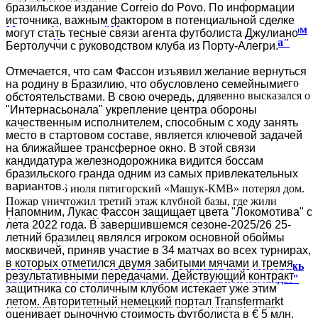
бразильское издание Correio do Povo. По информации
источника, важным фактором в потенциальной сделке
Максим Симонов: "Мы изначально не угадали с тренером
могут стать тесные связи агента футболиста Джулиано
на сезон. Я не был в восторге от приглашения Адиева"
Бертолуччи с руководством клуба из Порту-Алегри.
Председатель совета директоров "Крыльев Советов" Максим
Отмечается, что сам Фассон изъявил желание вернуться
Симонов в интервью "Матч ТВ" оценил итоги прошедшего
на родину в Бразилию, что обусловлено семейными
сезона для самарского клуба, а также откровенно высказался о
обстоятельствами. В свою очередь, для
кадровой ошибке...
"Интернасьонала" укрепление центра обороны
качественным исполнителем, способным с ходу занять
место в стартовом составе, является ключевой задачей
на ближайшее трансферное окно. В этой связи
Сгорела база "Машука"
кандидатура железнодорожника видится боссам
бразильского гранда одним из самых привлекательных
вариантов.
В ночь на 26 июля пятигорский «Машук-КМВ» потерял дом.
Пожар уничтожил третий этаж клубной базы, где жили
Напомним, Лукас Фассон защищает цвета "Локомотива" с
футболисты. А вода, которой тушили, как часто и...
лета 2022 года. В завершившемся сезоне-2025/26 25-
летний бразилец являлся игроком основной обоймы
москвичей, приняв участие в 34 матчах во всех турнирах,
в которых отметился двумя забитыми мячами и тремя
Илья Берковский: "Хорошо, что торпедовскую молодёжь
результативными передачами. Действующий контракт
привлекают к тренировкам и играм основной команды"
защитника со столичным клубом истекает уже этим
летом. Авторитетный немецкий портал Transfermarkt
Интервью полузащитника московского "Торпедо" Ильи
оценивает рыночную стоимость футболиста в € 5 млн.