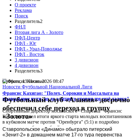
О проекте
Реклама
Поиск
Разделитель2
ФНЛ
Вторая лига А - Золото
ПФЛ-Центр
ПФЛ - Юг
ПФЛ - Урал-Поволжье
ПФЛ - Восток
3 дивизион
4 дивизион
Разделитель3
Суббота, 13 Июнь 2026 08:47
Новости Футбольной Национальной Лиги
Франсис Кахигао: "Полех, Сорокин и Массалыга на
Футбольный клуб «Алания» досрочно
правильном пути, но до элитного уровня им ещё далеко"
обеспечил себе переход в группу
Спортивный директор московского "Спартака" Франсис
«Золото»
Кахигао подвел итоги яркого старта молодых воспитанников
в кубковом матче против "Оренбурга" (5:1) и подробно
рассказал о работе клубной системы...
Ставропольское «Динамо» обыграло питерский 
«Зенит-2» в домашнем матче 17-го тура первенства 