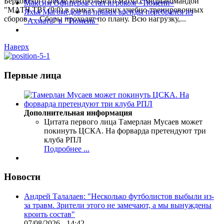
Берковского после контрольного матча с медиакомандой
Максим Офицеров стал игроком «Тюмени»
"МАТЧ ТВ" (9:0) в рамках летних учебно-тренировочных
Яхъя Магомедов на правах аренды перебрался из
сборов.— Сборы проходят по плану. Всю нагрузку,...
"Ахмата" в "Тюмень"
Наверх
Первые лица
Дополнительная информация
Цитата первого лица
Тамерлан Мусаев может
покинуть ЦСКА. На форварда претендуют три
клуба РПЛ
Подробнее ...
Новости
Андрей Талалаев: "Несколько футболистов выбыли из-
за травм. Зрители этого не замечают, а мы вынуждены
кроить состав"
07/08/2026 - 14:42