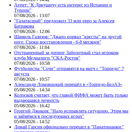
Агент: "К Дркушичу есть интерес из Испании и
Турции"
07/08/2026 - 13:07
"Галатасарай" предложил 33 млн евро за Алексея
Батракова
07/08/2026 - 12:06
Шамиль Газизов: "Джапо порвал "кресты" на другой
ноге. Сроки восстановления - 6-8 месяцев"
07/08/2026 - 11:04
Отстраненный за допинг Заболотный стал игроком
клуба Медиалиги "СКА-Ростов"
07/08/2026 - 10:58
Футболисты "Сочи" отправятся на матч с "Торпедо" 7
августа
07/08/2026 - 10:57
Александр Ломовицкий перешёл в «Торпедо-БелАЗ»
05/08/2026 - 14:34
Колосков считает, что главой ФИФА может быть только
выдающаяся личность
05/08/2026 - 16:42
Георгий Джикия: "Надо исправлять ситуацию. Этим мы
и займёмся в последующих играх"
05/08/2026 - 14:52
Ливай Гарсия официально перешел в "Панатинаикос"