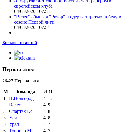
Экс-футболист сборной России стал тренером в
европейском клубе
04/08/2026 - 07:58
"Велес" обыграл "Ротор" и одержал третью победу в
сезоне Первой лиги
04/08/2026 - 07:54
Больше новостей
Первая лига
26-27 Первая лига
М
Команда
И
О
1
Н.Новгород
4
12
2
Велес
4
9
3
Спартак Кс
4
8
3
Уфа
4
8
5
Урал
4
7
6
Торпедо М
4
7