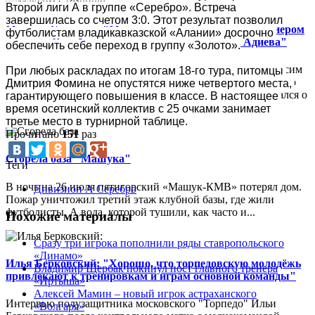
Второй лиги А в группе «Серебро». Встреча 
завершилась со счетом 3:0. Этот результат позволил 
Максим Симонов: "Мы изначально не угадали с тренером
футболистам владикавказской «Алании» досрочно 
на сезон. Я не был в восторге от приглашения Адиева"
обеспечить себе переход в группу «Золото».
Председатель совета директоров "Крыльев Советов" Максим
При любых раскладах по итогам 18-го тура, питомцы 
Симонов в интервью "Матч ТВ" оценил итоги прошедшего
Дмитрия Фомина не опустятся ниже четвертого места, 
сезона для самарского клуба, а также откровенно высказался о
гарантирующего повышения в классе. В настоящее 
кадровой ошибке...
время осетинский коллектив с 25 очками занимает 
третье место в турнирной таблице.
Прочитано
151
раз
Сгорела база "Машука"
Теги
В ночь на 26 июля пятигорский «Машук-КМВ» потерял дом.
Дивизион А Серебро
Пожар уничтожил третий этаж клубной базы, где жили
футболисты. А вода, которой тушили, как часто и...
Похожие материалы
Сразу три игрока пополнили ряды ставропольского
«Динамо»
Илья Берковский: "Хорошо, что торпедовскую молодёжь
Владимир Щербак покинул пост главного тренера
привлекают к тренировкам и играм основной команды"
«Иртыша»
Алексей Мамин – новый игрок астраханского
Интервью полузащитника московского "Торпедо" Ильи
«Волгаря»