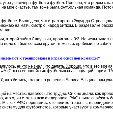
 утра до вечера футбол и футбол. Повезло, что рядом с на
монов в интервью "Матч ТВ" оценил итоги прошедшего сезона д
, на мое счастье, там тоже была футбольная команда. Потом
 футболе. Было дело, что играл против Эдуарда Стрельцов
иезжаю на матч, смотрю, народ битком. В раздевалке расск
манде.
ч, второй забил Савушкин, проиграли 0:2. Не испытывал ка
ар уничтожил третий этаж клубной базы, где жили футболисты. 
 поле он был совсем другой, тяжелый, дряблый, но забил - 
ривлекают к тренировкам и играм основной команды"
лилось, никто не знал, что делать. Хорошо, что в это вр
кого после контрольного матча с медиакомандой "МАТЧ ТВ" (9
ФА (Союза европейских футбольных ассоциаций - прим. ТАС
Долго бились, только по решению Бориса Ельцина нам уда
й на местах, давалось это трудно. Они не знали, как пров
о, что один стол на всю федерацию. РФС начал снабжать б
. Мы как РФС первыми заключили контракты с телевидением
систему для футболистов, которые участвуют в коммерчес