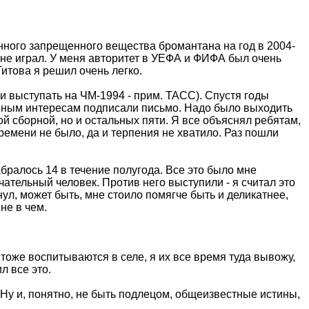
енного запрещенного вещества бромантана на год в 2004-
 не играл. У меня авторитет в УЕФА и ФИФА был очень
итова я решил очень легко.
ии выступать на ЧМ-1994 - прим. ТАСС). Спустя годы
венным интересам подписали письмо. Надо было выходить
й сборной, но и остальных пяти. Я все объяснял ребятам,
времени не было, да и терпения не хватило. Раз пошли
абралось 14 в течение полугода. Все это было мне
чательный человек. Против него выступили - я считал это
л, может быть, мне стоило помягче быть и деликатнее,
не в чем.
 тоже воспитываются в селе, я их все время туда вывожу,
л все это.
. Ну и, понятно, не быть подлецом, общеизвестные истины,