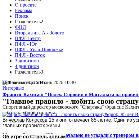
О проекте
Реклама
Поиск
Разделитель2
ФНЛ
Вторая лига А - Золото
ПФЛ-Центр
ПФЛ - Юг
ПФЛ - Урал-Поволжье
ПФЛ - Восток
3 дивизион
4 дивизион
Разделитель3
Понедельник, 15 Июнь 2026 10:30
Интервью
Франсис Кахигао: "Полех, Сорокин и Массалыга на правиль
"Главное правило - любить свою страну
Спортивный директор московского "Спартака" Франсис Кахигао
работе клубной системы...
Вячеслав Колосков 15 июня отмечает 85-летие. Один из у
главных правилах жизни.
Максим Симонов: "Мы изначально не угадали с тренером на
Об игре со Стрельцовым