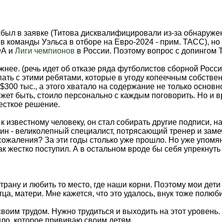
к был в заявке (Титова дисквалифицировали из-за обнаруж
в команды Уэльса в отборе на Евро-2024 - прим. ТАСС), но
ФА и
Лиги чемпионов
в России. Поэтому вопрос с допингом Т
жнее. (речь идет об отказе ряда футболистов сборной Росс
тупать с этими ребятами, которые в угоду копеечным собст
00 тыс., а этого хватало на содержание не только основно
Может быть, стоило персонально с каждым поговорить. Но и 
есткое решение.
к известному человеку, он стал собирать другие подписи, н
ырин - великолепный специалист, потрясающий тренер и заме
жаления? За эти годы столько уже прошло. Но уже упомяну
к жестко поступил. А в остальном вроде бы себя упрекнуть 
трану и любить то место, где наши корни. Поэтому мои дети
а, матери. Мне кажется, что это удалось, внук тоже полюби
 своим трудом. Нужно трудиться и выходить на этот уровень
ило, которое прививаю своим детям.