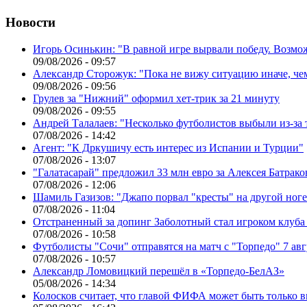
Новости
Игорь Осинькин: "В равной игре вырвали победу. Возмож
09/08/2026 - 09:57
Александр Сторожук: "Пока не вижу ситуацию иначе, че
09/08/2026 - 09:56
Грулев за "Нижний" оформил хет-трик за 21 минуту
09/08/2026 - 09:55
Андрей Талалаев: "Несколько футболистов выбыли из-за 
07/08/2026 - 14:42
Агент: "К Дркушичу есть интерес из Испании и Турции"
07/08/2026 - 13:07
"Галатасарай" предложил 33 млн евро за Алексея Батрако
07/08/2026 - 12:06
Шамиль Газизов: "Джапо порвал "кресты" на другой ноге.
07/08/2026 - 11:04
Отстраненный за допинг Заболотный стал игроком клуб
07/08/2026 - 10:58
Футболисты "Сочи" отправятся на матч с "Торпедо" 7 авг
07/08/2026 - 10:57
Александр Ломовицкий перешёл в «Торпедо-БелАЗ»
05/08/2026 - 14:34
Колосков считает, что главой ФИФА может быть только 