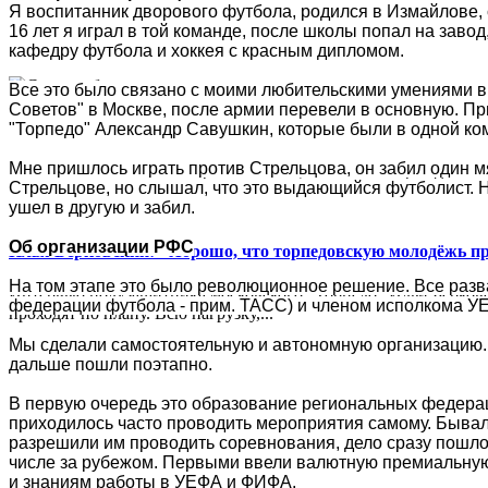
Я воспитанник дворового футбола, родился в Измайлове, с
Председатель совета директоров "Крыльев Советов" Максим Си
16 лет я играл в той команде, после школы попал на завод
кадровой ошибке...
кафедру футбола и хоккея с красным дипломом.
Все это было связано с моими любительскими умениями в
Советов" в Москве, после армии перевели в основную. Пр
Сгорела база "Машука"
"Торпедо" Александр Савушкин, которые были в одной ко
Мне пришлось играть против Стрельцова, он забил один мя
В ночь на 26 июля пятигорский «Машук-КМВ» потерял дом. Пож
Стрельцове, но слышал, что это выдающийся футболист. На
ушел в другую и забил.
Об организации РФС
Илья Берковский: "Хорошо, что торпедовскую молодёжь п
На том этапе это было революционное решение. Все разва
Интервью полузащитника московского "Торпедо" Ильи Берковс
федерации футбола - прим. ТАСС) и членом исполкома УЕ
проходят по плану. Всю нагрузку,...
Мы сделали самостоятельную и автономную организацию. 
дальше пошли поэтапно.
В первую очередь это образование региональных федераци
приходилось часто проводить мероприятия самому. Бывал
разрешили им проводить соревнования, дело сразу пошло
числе за рубежом. Первыми ввели валютную премиальную 
и знаниям работы в УЕФА и ФИФА.