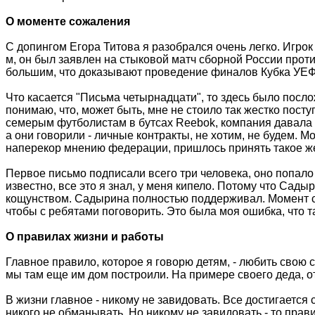
О моменте сожаления
С допингом Егора Титова я разобрался очень легко. Игро
м, он был заявлен на стыковой матч сборной России проти
большим, что доказывают проведение финалов Кубка УЕ
Что касается "Письма четырнадцати", то здесь было посло
понимаю, что, может быть, мне не стоило так жестко пос
семерым футболистам в бутсах Reebok, компания давала $3
а они говорили - личные контракты, не хотим, не будем. 
наперекор мнению федерации, пришлось принять такое ж
Первое письмо подписали всего три человека, оно попало 
известно, все это я знал, у меня кипело. Потому что Сад
кощунством. Садырина полностью поддерживал. Момент со
чтобы с ребятами поговорить. Это была моя ошибка, что та
О правилах жизни и работы
Главное правило, которое я говорю детям, - любить свою с
мы там еще им дом построили. На примере своего деда, отц
В жизни главное - никому не завидовать. Все достигается
никого не обманывать. Но никому не завидовать - то прав