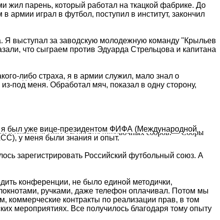
ми жил парень, который работал на ткацкой фабрике. До
ля самарского клуба, а также откровенно высказался о
 в армии играл в футбол, поступил в институт, закончил
а. Я выступал за заводскую молодежную команду "Крыльев
азали, что сыграем против Эдуарда Стрельцова и капитана
кого-либо страха, я в армии служил, мало знал о
А вода, которой тушили, как часто и...
из-под меня. Обработал мяч, показал в одну сторону,
емя я был уже вице-президентом ФИФА (Международной
:0) в рамках летних учебно-тренировочных сборов.— Сборы
С), у меня были знания и опыт.
лось зарегистрировать Российский футбольный союз. А
одить конференции, не было единой методички,
локнотами, ручками, даже телефон оплачивал. Потом мы
, коммерческие контракты по реализации прав, в том
ких мероприятиях. Все получилось благодаря тому опыту