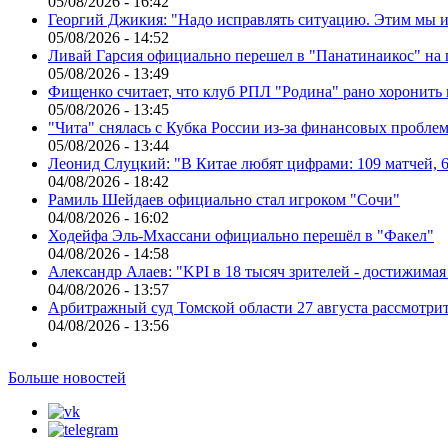
05/08/2026 - 16:42
Георгий Джикия: "Надо исправлять ситуацию. Этим мы и
05/08/2026 - 14:52
Ливай Гарсия официально перешел в "Панатинаикос" на 
05/08/2026 - 13:49
Фищенко считает, что клуб РПЛ "Родина" рано хоронить
05/08/2026 - 13:45
"Чита" снялась с Кубка России из-за финансовых пробле
05/08/2026 - 13:44
Леонид Слуцкий: "В Китае любят цифрами: 109 матчей, 6
04/08/2026 - 18:42
Рамиль Шейдаев официально стал игроком "Сочи"
04/08/2026 - 16:02
Ходейфа Эль-Мхассани официально перешёл в "Факел"
04/08/2026 - 14:58
Александр Алаев: "KPI в 18 тысяч зрителей - достижимая
04/08/2026 - 13:57
Арбитражный суд Томской области 27 августа рассмотрит
04/08/2026 - 13:56
Больше новостей