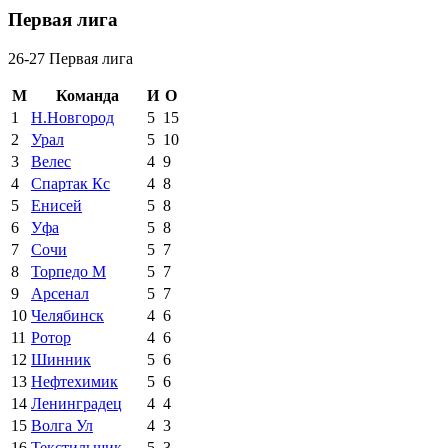
Первая лига
26-27 Первая лига
М
Команда
И
О
1
Н.Новгород
5
15
2
Урал
5
10
3
Велес
4
9
4
Спартак Кс
4
8
5
Енисей
5
8
6
Уфа
5
8
7
Сочи
5
7
8
Торпедо М
5
7
9
Арсенал
5
7
10
Челябинск
4
6
11
Ротор
4
6
12
Шинник
5
6
13
Нефтехимик
5
6
14
Ленинградец
4
4
15
Волга Ул
4
3
16
Текстильщик
5
3