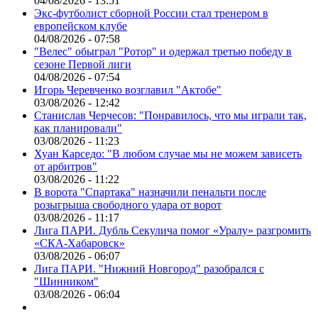
04/08/2026 - 13:51
Экс-футболист сборной России стал тренером в
европейском клубе
04/08/2026 - 07:58
"Велес" обыграл "Ротор" и одержал третью победу в
сезоне Первой лиги
04/08/2026 - 07:54
Игорь Черевченко возглавил "Актобе"
03/08/2026 - 12:42
Станислав Черчесов: "Понравилось, что мы играли так,
как планировали"
03/08/2026 - 11:23
Хуан Карседо: "В любом случае мы не можем зависеть
от арбитров"
03/08/2026 - 11:22
В ворота "Спартака" назначили пенальти после
розыгрыша свободного удара от ворот
03/08/2026 - 11:17
Лига ПАРИ. Дубль Секулича помог «Уралу» разгромить
«СКА-Хабаровск»
03/08/2026 - 06:07
Лига ПАРИ. "Нижний Новгород" разобрался с
"Шинником"
03/08/2026 - 06:04