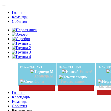
Главная
Команды
События
07. Авг. 2026 20:00
08. Авг. 2026 12:00
Енисей
Торпедо М
Сочи
Текстильщик
Нефте
Главная
Календарь
Команды
События
Разделитель