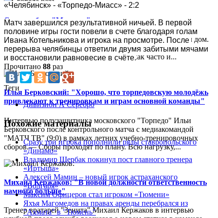
«Челябинск» - «Торпедо-Миасс» - 2:2
Сгорела база "Машука"
Матч завершился результативной ничьей. В первой 
половине игры гости повели в счете благодаря голам 
В ночь на 26 июля пятигорский «Машук-КМВ» потерял дом.
Ивана Котельникова и игрока на просмотре. После 
Пожар уничтожил третий этаж клубной базы, где жили
перерыва челябинцы ответили двумя забитыми мячами 
футболисты. А вода, которой тушили, как часто и...
и восстановили равновесие в счёте.
Прочитано
88
раз
Теги
Илья Берковский: "Хорошо, что торпедовскую молодёжь
привлекают к тренировкам и играм основной команды"
Дивизион А Серебро
Интервью полузащитника московского "Торпедо" Ильи
Похожие материалы
Берковского после контрольного матча с медиакомандой
"МАТЧ ТВ" (9:0) в рамках летних учебно-тренировочных
Сразу три игрока пополнили ряды ставропольского
сборов.— Сборы проходят по плану. Всю нагрузку,...
«Динамо»
Владимир Щербак покинул пост главного тренера
«Иртыша»
Алексей Мамин – новый игрок астраханского
Михаил Кержаков: "В новой должности ответственность
«Волгаря»
намного больше"
Максим Офицеров стал игроком «Тюмени»
Яхъя Магомедов на правах аренды перебрался из
Тренер вратарей "Зенита" Михаил Кержаков в интервью
"Ахмата" в "Тюмень"