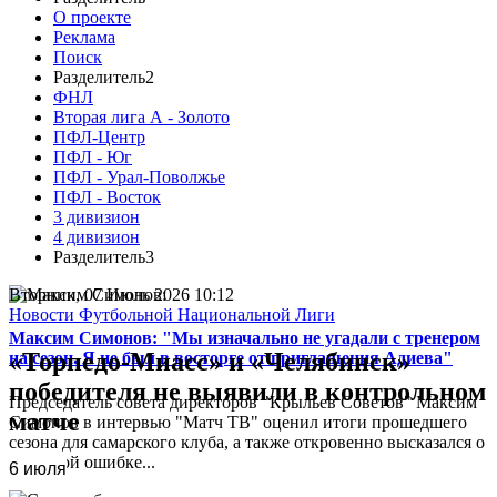
О проекте
Реклама
Поиск
Разделитель2
ФНЛ
Вторая лига А - Золото
ПФЛ-Центр
ПФЛ - Юг
ПФЛ - Урал-Поволжье
ПФЛ - Восток
3 дивизион
4 дивизион
Разделитель3
Вторник, 07 Июль 2026 10:12
Новости Футбольной Национальной Лиги
Максим Симонов: "Мы изначально не угадали с тренером
«Торпедо-Миасс» и «Челябинск»
на сезон. Я не был в восторге от приглашения Адиева"
победителя не выявили в контрольном
Председатель совета директоров "Крыльев Советов" Максим
матче
Симонов в интервью "Матч ТВ" оценил итоги прошедшего
сезона для самарского клуба, а также откровенно высказался о
кадровой ошибке...
6 июля