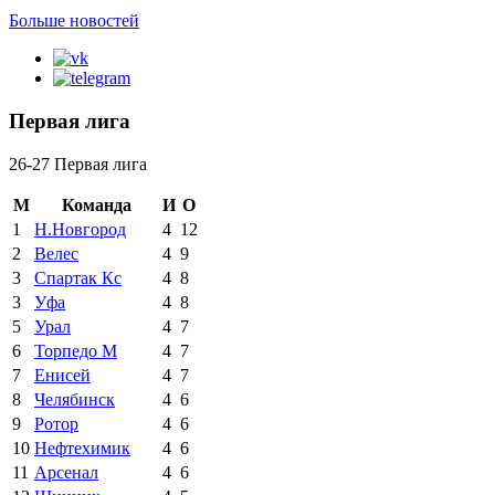
Больше новостей
Первая лига
26-27 Первая лига
М
Команда
И
О
1
Н.Новгород
4
12
2
Велес
4
9
3
Спартак Кс
4
8
3
Уфа
4
8
5
Урал
4
7
6
Торпедо М
4
7
7
Енисей
4
7
8
Челябинск
4
6
9
Ротор
4
6
10
Нефтехимик
4
6
11
Арсенал
4
6