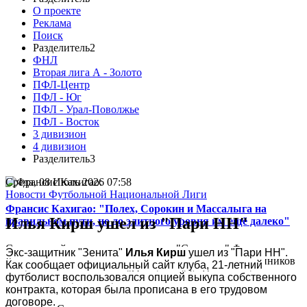
О проекте
Реклама
Поиск
Разделитель2
ФНЛ
Вторая лига А - Золото
ПФЛ-Центр
ПФЛ - Юг
ПФЛ - Урал-Поволжье
ПФЛ - Восток
3 дивизион
4 дивизион
Разделитель3
Среда, 08 Июль 2026 07:58
Новости Футбольной Национальной Лиги
Франсис Кахигао: "Полех, Сорокин и Массалыга на
Илья Кирш ушел из "Пари НН"
правильном пути, но до элитного уровня им ещё далеко"
Спортивный директор московского "Спартака" Франсис
Экс-защитник "Зенита" 
Илья Кирш
 ушел из "Пари НН". 
Кахигао подвел итоги яркого старта молодых воспитанников
Как сообщает официальный сайт клуба, 21-летний 
в кубковом матче против "Оренбурга" (5:1) и подробно
футболист воспользовался опцией выкупа собственного 
рассказал о работе клубной системы...
контракта, которая была прописана в его трудовом 
договоре.