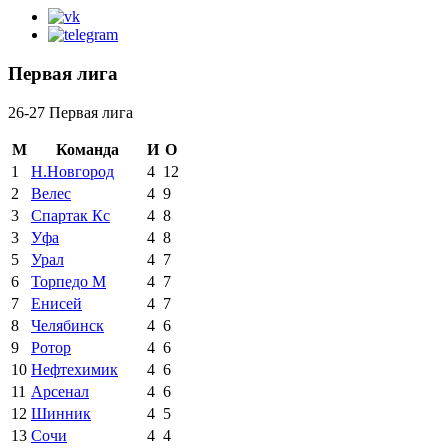
Первая лига
26-27 Первая лига
М
Команда
И
О
1
Н.Новгород
4
12
2
Велес
4
9
3
Спартак Кс
4
8
3
Уфа
4
8
5
Урал
4
7
6
Торпедо М
4
7
7
Енисей
4
7
8
Челябинск
4
6
9
Ротор
4
6
10
Нефтехимик
4
6
11
Арсенал
4
6
12
Шинник
4
5
13
Сочи
4
4