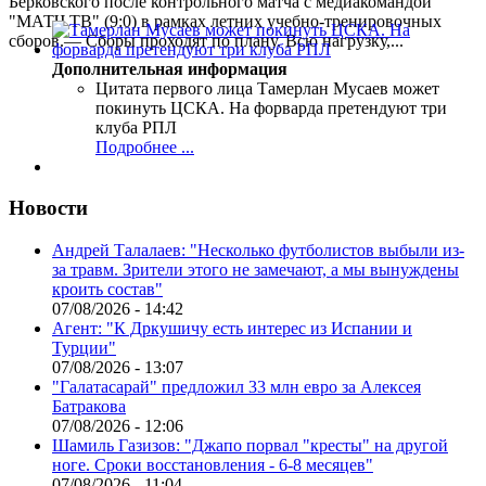
Берковского после контрольного матча с медиакомандой
"МАТЧ ТВ" (9:0) в рамках летних учебно-тренировочных
сборов.— Сборы проходят по плану. Всю нагрузку,...
Дополнительная информация
Цитата первого лица
Тамерлан Мусаев может
покинуть ЦСКА. На форварда претендуют три
клуба РПЛ
Подробнее ...
Новости
Андрей Талалаев: "Несколько футболистов выбыли из-
за травм. Зрители этого не замечают, а мы вынуждены
кроить состав"
07/08/2026 - 14:42
Агент: "К Дркушичу есть интерес из Испании и
Турции"
07/08/2026 - 13:07
"Галатасарай" предложил 33 млн евро за Алексея
Батракова
07/08/2026 - 12:06
Шамиль Газизов: "Джапо порвал "кресты" на другой
ноге. Сроки восстановления - 6-8 месяцев"
07/08/2026 - 11:04