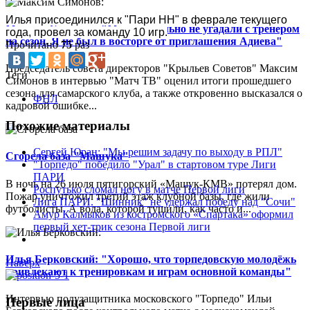
Илья присоединился к "Пари НН" в феврале текущего 
Максим Симонов: "Мы изначально не угадали с тренером
года, провел за команду 10 игр.
на сезон. Я не был в восторге от приглашения Адиева"
Прочитано
75
раз
Председатель совета директоров "Крыльев Советов" Максим
Теги
Симонов в интервью "Матч ТВ" оценил итоги прошедшего
сезона для самарского клуба, а также откровенно высказался о
ФНЛ
кадровой ошибке...
Похожие материалы
Сергей Юран: "Мы решим задачу по выходу в РПЛ"
Сгорела база "Машука"
"Торпедо" победило "Урал" в стартовом туре Лиги
ПАРИ
В ночь на 26 июля пятигорский «Машук-КМВ» потерял дом.
Роспутько сломал ногу в матче Первой лиги
Пожар уничтожил третий этаж клубной базы, где жили
Лига ПАРИ. "Шинник" не удержал победу над "Сочи"
футболисты. А вода, которой тушили, как часто и...
Амур Калмыков из костромского «Спартака» оформил
первый хет-трик сезона Первой лиги
Илья Берковский: "Хорошо, что торпедовскую молодёжь
Наверх
привлекают к тренировкам и играм основной команды"
Интервью полузащитника московского "Торпедо" Ильи
Первые лица