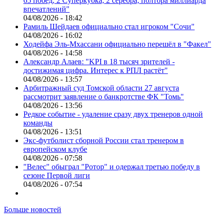
65 побед, 2 Суперкубка, 2 серебра, полтора миллиарда
впечатлений"
04/08/2026 - 18:42
Рамиль Шейдаев официально стал игроком "Сочи"
04/08/2026 - 16:02
Ходейфа Эль-Мхассани официально перешёл в "Факел"
04/08/2026 - 14:58
Александр Алаев: "KPI в 18 тысяч зрителей -
достижимая цифра. Интерес к РПЛ растёт"
04/08/2026 - 13:57
Арбитражный суд Томской области 27 августа
рассмотрит заявление о банкротстве ФК "Томь"
04/08/2026 - 13:56
Редкое событие - удаление сразу двух тренеров одной
команды
04/08/2026 - 13:51
Экс-футболист сборной России стал тренером в
европейском клубе
04/08/2026 - 07:58
"Велес" обыграл "Ротор" и одержал третью победу в
сезоне Первой лиги
04/08/2026 - 07:54
Больше новостей