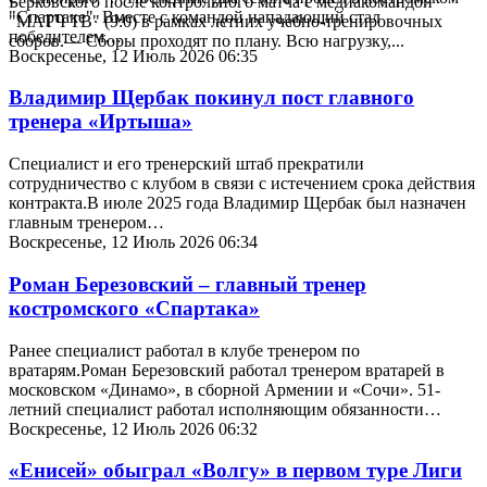
Берковского после контрольного матча с медиакомандой
"Спартаке". Вместе с командой нападающий стал
"МАТЧ ТВ" (9:0) в рамках летних учебно-тренировочных
победителем…
сборов.— Сборы проходят по плану. Всю нагрузку,...
Воскресенье, 12 Июль 2026 06:35
Владимир Щербак покинул пост главного
тренера «Иртыша»
Специалист и его тренерский штаб прекратили
сотрудничество с клубом в связи с истечением срока действия
контракта.В июле 2025 года Владимир Щербак был назначен
главным тренером…
Воскресенье, 12 Июль 2026 06:34
Роман Березовский – главный тренер
костромского «Спартака»
Ранее специалист работал в клубе тренером по
вратарям.Роман Березовский работал тренером вратарей в
московском «Динамо», в сборной Армении и «Сочи». 51-
летний специалист работал исполняющим обязанности…
Воскресенье, 12 Июль 2026 06:32
«Енисей» обыграл «Волгу» в первом туре Лиги