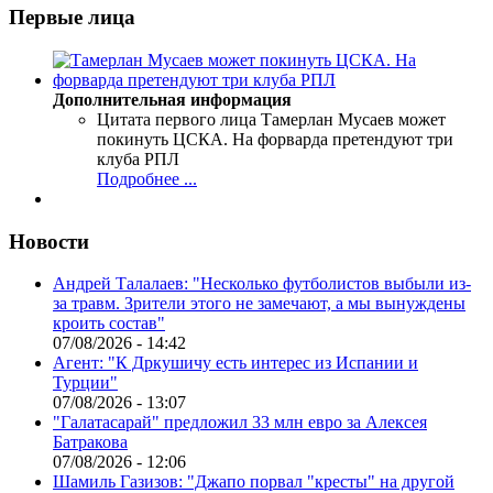
Первые лица
Дополнительная информация
Цитата первого лица
Тамерлан Мусаев может
покинуть ЦСКА. На форварда претендуют три
клуба РПЛ
Подробнее ...
Новости
Андрей Талалаев: "Несколько футболистов выбыли из-
за травм. Зрители этого не замечают, а мы вынуждены
кроить состав"
07/08/2026 - 14:42
Агент: "К Дркушичу есть интерес из Испании и
Турции"
07/08/2026 - 13:07
"Галатасарай" предложил 33 млн евро за Алексея
Батракова
07/08/2026 - 12:06
Шамиль Газизов: "Джапо порвал "кресты" на другой