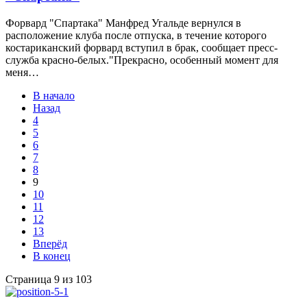
Форвард "Спартака" Манфред Угальде вернулся в
расположение клуба после отпуска, в течение которого
костариканский форвард вступил в брак, сообщает пресс-
служба красно-белых."Прекрасно, особенный момент для
меня…
В начало
Назад
4
5
6
7
8
9
10
11
12
13
Вперёд
В конец
Страница 9 из 103