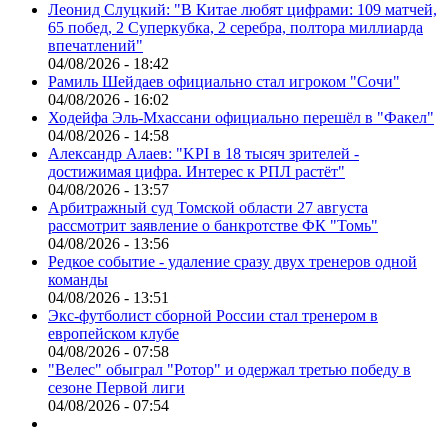
Леонид Слуцкий: "В Китае любят цифрами: 109 матчей,
65 побед, 2 Суперкубка, 2 серебра, полтора миллиарда
впечатлений"
04/08/2026 - 18:42
Рамиль Шейдаев официально стал игроком "Сочи"
04/08/2026 - 16:02
Ходейфа Эль-Мхассани официально перешёл в "Факел"
04/08/2026 - 14:58
Александр Алаев: "KPI в 18 тысяч зрителей -
достижимая цифра. Интерес к РПЛ растёт"
04/08/2026 - 13:57
Арбитражный суд Томской области 27 августа
рассмотрит заявление о банкротстве ФК "Томь"
04/08/2026 - 13:56
Редкое событие - удаление сразу двух тренеров одной
команды
04/08/2026 - 13:51
Экс-футболист сборной России стал тренером в
европейском клубе
04/08/2026 - 07:58
"Велес" обыграл "Ротор" и одержал третью победу в
сезоне Первой лиги
04/08/2026 - 07:54