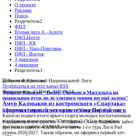
О проекте
Реклама
Поиск
Разделитель2
ФНЛ
Вторая лига А - Золото
ПФЛ-Центр
ПФЛ - Юг
ПФЛ - Урал-Поволжье
ПФЛ - Восток
3 дивизион
4 дивизион
Разделитель3
Новости Футбольной Национальной Лиги
Подписаться на этот канал RSS
Понедельник, 13 Июль 2026 08:14
Франсис Кахигао: "Полех, Сорокин и Массалыга на
правильном пути, но до элитного уровня им ещё далеко"
Амур Калмыков из костромского «Спартака»
оформил первый хет-трик сезона Первой лиги
Спортивный директор московского "Спартака" Франсис
Кахигао подвел итоги яркого старта молодых воспитанников
в кубковом матче против "Оренбурга" (5:1) и подробно
Нападающий костромского «Спартака» Амур Калмыков забил
рассказал о работе клубной системы...
три гола в ворота «КАМАЗа» в матче 1-го тура Лиги Pari
сезона-2026/2027. Таким образом, он оформил первый хет-