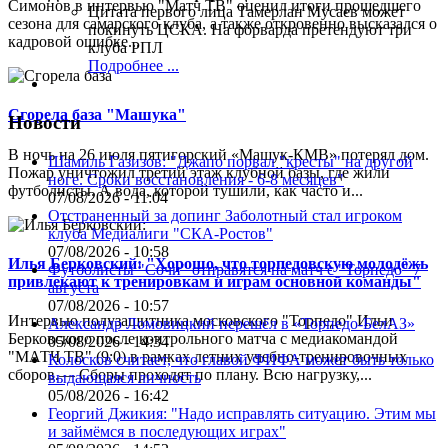
Симонов в интервью "Матч ТВ" оценил итоги прошедшего
Цитата первого лица
Тамерлан Мусаев может
сезона для самарского клуба, а также откровенно высказался о
покинуть ЦСКА. На форварда претендуют три
кадровой ошибке...
клуба РПЛ
Подробнее ...
Сгорела база "Машука"
Новости
В ночь на 26 июля пятигорский «Машук-КМВ» потерял дом.
Шамиль Газизов: "Джапо порвал "кресты" на другой
Пожар уничтожил третий этаж клубной базы, где жили
ноге. Сроки восстановления - 6-8 месяцев"
футболисты. А вода, которой тушили, как часто и...
07/08/2026 - 11:04
Отстраненный за допинг Заболотный стал игроком
клуба Медиалиги "СКА-Ростов"
07/08/2026 - 10:58
Илья Берковский: "Хорошо, что торпедовскую молодёжь
Футболисты "Сочи" отправятся на матч с "Торпедо" 7
привлекают к тренировкам и играм основной команды"
августа
07/08/2026 - 10:57
Интервью полузащитника московского "Торпедо" Ильи
Александр Ломовицкий перешёл в «Торпедо-БелАЗ»
Берковского после контрольного матча с медиакомандой
05/08/2026 - 14:34
"МАТЧ ТВ" (9:0) в рамках летних учебно-тренировочных
Колосков считает, что главой ФИФА может быть только
сборов.— Сборы проходят по плану. Всю нагрузку,...
выдающаяся личность
05/08/2026 - 16:42
Георгий Джикия: "Надо исправлять ситуацию. Этим мы
и займёмся в последующих играх"