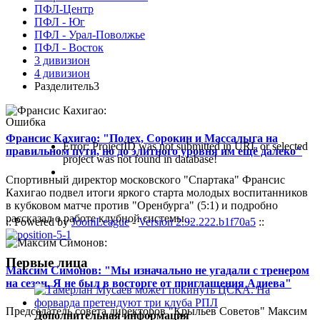
ПФЛ-Центр
ПФЛ - Юг
ПФЛ - Урал-Поволжье
ПФЛ - Восток
3 дивизион
4 дивизион
Разделитель3
Ошибка
Франсис Кахигао: "Полех, Сорокин и Массалыга на
Error: ProjectID was not submitted in URL or selected
правильном пути, но до элитного уровня им ещё далеко"
project was not found in database!
Спортивный директор московского "Спартака" Франсис
Кахигао подвел итоги яркого старта молодых воспитанников
в кубковом матче против "Оренбурга" (5:1) и подробно
рассказал о работе клубной системы...
:: Powered by
JoomLeague
-
Version 2.92.222.b1f70a5
::
Первые лица
Максим Симонов: "Мы изначально не угадали с тренером
на сезон. Я не был в восторге от приглашения Адиева"
Председатель совета директоров "Крыльев Советов" Максим
Дополнительная информация