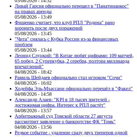
05/08/2026 - 14:52
Ливай Гарсия официально перешел в "Панатинаикос"
на правах аренды
05/08/2026 - 13:49
Фищенко считает, что клуб РПЛ "Родина" рано
хоронить после двух поражений
05/08/2026 - 13:45
"Чита" снялась с Кубка России из-за финансовых
проблем
05/08/2026 - 13:44
Леонид Слуцкий: "В Китае любят цифрами: 109 матчей,
65 побед, 2 Суперкубка, 2 серебра, полтора миллиарда
впечатлений"
04/08/2026 - 18:42
Рамиль Шейдаев официально стал игроком "Сочи"
04/08/2026 - 16:02
Ходейфа Эль-Мхассани официально перешёл в "Факел"
04/08/2026 - 14:58
Александр Алаев: "KPI в 18 тысяч зрителей -
достижимая цифра. Интерес к РПЛ растёт"
04/08/2026 - 13:57
Арбитражный суд Томской области 27 августа
рассмотрит заявление о банкротстве ФК "Томь"
04/08/2026 - 13:56
Редкое событие - удаление сразу двух тренеров одной