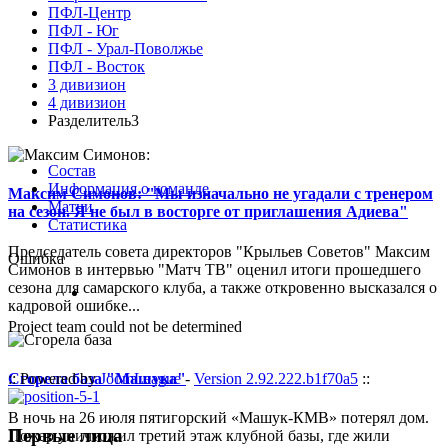
ПФЛ-Центр
ПФЛ - Юг
ПФЛ - Урал-Поволжье
ПФЛ - Восток
3 дивизион
4 дивизион
Разделитель3
Состав
Информация о команде
Максим Симонов: "Мы изначально не угадали с тренером
Матчи
на сезон. Я не был в восторге от приглашения Адиева"
Статистика
Председатель совета директоров "Крыльев Советов" Максим
Ошибка
Симонов в интервью "Матч ТВ" оценил итоги прошедшего
сезона для самарского клуба, а также откровенно высказался о
кадровой ошибке...
Project team could not be determined
Сгорела база "Машука"
:: Powered by
JoomLeague
-
Version 2.92.222.b1f70a5
::
В ночь на 26 июля пятигорский «Машук-КМВ» потерял дом.
Первые лица
Пожар уничтожил третий этаж клубной базы, где жили