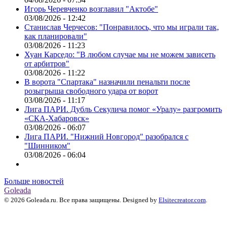
Игорь Черевченко возглавил "Актобе"
03/08/2026 - 12:42
Станислав Черчесов: "Понравилось, что мы играли так,
как планировали"
03/08/2026 - 11:23
Хуан Карседо: "В любом случае мы не можем зависеть
от арбитров"
03/08/2026 - 11:22
В ворота "Спартака" назначили пенальти после
розыгрыша свободного удара от ворот
03/08/2026 - 11:17
Лига ПАРИ. Дубль Секулича помог «Уралу» разгромить
«СКА-Хабаровск»
03/08/2026 - 06:07
Лига ПАРИ. "Нижний Новгород" разобрался с
"Шинником"
03/08/2026 - 06:04
Больше новостей
Goleada
© 2026 Goleada.ru. Все права защищены. Designed by
Elsitecreator.com
.