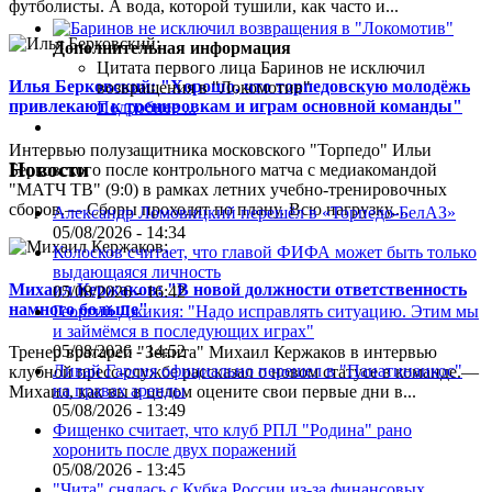
футболисты. А вода, которой тушили, как часто и...
Дополнительная информация
Цитата первого лица
Баринов не исключил
Илья Берковский: "Хорошо, что торпедовскую молодёжь
возвращения в "Локомотив"
привлекают к тренировкам и играм основной команды"
Подробнее ...
Интервью полузащитника московского "Торпедо" Ильи
Новости
Берковского после контрольного матча с медиакомандой
"МАТЧ ТВ" (9:0) в рамках летних учебно-тренировочных
сборов.— Сборы проходят по плану. Всю нагрузку,...
Александр Ломовицкий перешёл в «Торпедо-БелАЗ»
05/08/2026 - 14:34
Колосков считает, что главой ФИФА может быть только
выдающаяся личность
Михаил Кержаков: "В новой должности ответственность
05/08/2026 - 16:42
намного больше"
Георгий Джикия: "Надо исправлять ситуацию. Этим мы
и займёмся в последующих играх"
05/08/2026 - 14:52
Тренер вратарей "Зенита" Михаил Кержаков в интервью
Ливай Гарсия официально перешел в "Панатинаикос"
клубной пресс-службе рассказал о новом статусе в команде.—
на правах аренды
Михаил, как вы в целом оцените свои первые дни в...
05/08/2026 - 13:49
Фищенко считает, что клуб РПЛ "Родина" рано
хоронить после двух поражений
05/08/2026 - 13:45
"Чита" снялась с Кубка России из-за финансовых