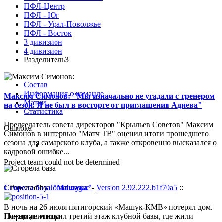
ПФЛ-Центр
ПФЛ - Юг
ПФЛ - Урал-Поволжье
ПФЛ - Восток
3 дивизион
4 дивизион
Разделитель3
Состав
Информация о команде
Максим Симонов: "Мы изначально не угадали с тренером
Матчи
на сезон. Я не был в восторге от приглашения Адиева"
Статистика
Председатель совета директоров "Крыльев Советов" Максим
Ошибка
Симонов в интервью "Матч ТВ" оценил итоги прошедшего
сезона для самарского клуба, а также откровенно высказался о
кадровой ошибке...
Project team could not be determined
Сгорела база "Машука"
:: Powered by
JoomLeague
-
Version 2.92.222.b1f70a5
::
В ночь на 26 июля пятигорский «Машук-КМВ» потерял дом.
Первые лица
Пожар уничтожил третий этаж клубной базы, где жили