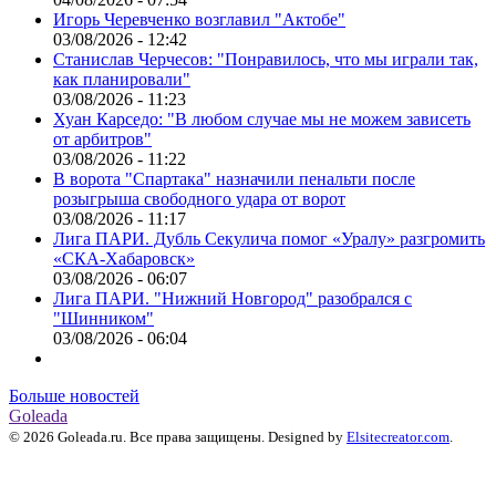
Игорь Черевченко возглавил "Актобе"
03/08/2026 - 12:42
Станислав Черчесов: "Понравилось, что мы играли так,
как планировали"
03/08/2026 - 11:23
Хуан Карседо: "В любом случае мы не можем зависеть
от арбитров"
03/08/2026 - 11:22
В ворота "Спартака" назначили пенальти после
розыгрыша свободного удара от ворот
03/08/2026 - 11:17
Лига ПАРИ. Дубль Секулича помог «Уралу» разгромить
«СКА-Хабаровск»
03/08/2026 - 06:07
Лига ПАРИ. "Нижний Новгород" разобрался с
"Шинником"
03/08/2026 - 06:04
Больше новостей
Goleada
© 2026 Goleada.ru. Все права защищены. Designed by
Elsitecreator.com
.