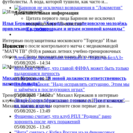
футболисты. А вода, которой тушили, как часто и...
Дополнительная информация
Цитата первого лица
Баринов не исключил
Илья Берковский: "Хорошо, что торпедовскую молодёжь
возвращения в "Локомотив"
привлекают к тренировкам и играм основной команды"
Подробнее ...
Интервью полузащитника московского "Торпедо" Ильи
Новости
Берковского после контрольного матча с медиакомандой
"МАТЧ ТВ" (9:0) в рамках летних учебно-тренировочных
сборов.— Сборы проходят по плану. Всю нагрузку,...
Александр Ломовицкий перешёл в «Торпедо-БелАЗ»
05/08/2026 - 14:34
Колосков считает, что главой ФИФА может быть только
выдающаяся личность
Михаил Кержаков: "В новой должности ответственность
05/08/2026 - 16:42
намного больше"
Георгий Джикия: "Надо исправлять ситуацию. Этим мы
и займёмся в последующих играх"
05/08/2026 - 14:52
Тренер вратарей "Зенита" Михаил Кержаков в интервью
Ливай Гарсия официально перешел в "Панатинаикос"
клубной пресс-службе рассказал о новом статусе в команде.—
на правах аренды
Михаил, как вы в целом оцените свои первые дни в...
05/08/2026 - 13:49
Фищенко считает, что клуб РПЛ "Родина" рано
хоронить после двух поражений
05/08/2026 - 13:45
"Чита" снялась с Кубка России из-за финансовых