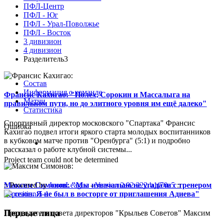
ПФЛ-Центр
ПФЛ - Юг
ПФЛ - Урал-Поволжье
ПФЛ - Восток
3 дивизион
4 дивизион
Разделитель3
Состав
Информация о команде
Франсис Кахигао: "Полех, Сорокин и Массалыга на
Матчи
правильном пути, но до элитного уровня им ещё далеко"
Статистика
Спортивный директор московского "Спартака" Франсис
Ошибка
Кахигао подвел итоги яркого старта молодых воспитанников
в кубковом матче против "Оренбурга" (5:1) и подробно
рассказал о работе клубной системы...
Project team could not be determined
Максим Симонов: "Мы изначально не угадали с тренером
:: Powered by
JoomLeague
-
Version 2.92.222.b1f70a5
::
на сезон. Я не был в восторге от приглашения Адиева"
Первые лица
Председатель совета директоров "Крыльев Советов" Максим