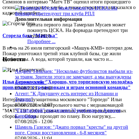
Симонов в интервью "Матч ТВ" оценил итоги прошедшего
сезона для самарского клуба, а также откровенно высказался о
кадровой ошибке...
Дополнительная информация
Цитата первого лица
Тамерлан Мусаев может
покинуть ЦСКА. На форварда претендуют три
Сгорела база "Машука"
клуба РПЛ
Подробнее ...
В ночь на 26 июля пятигорский «Машук-КМВ» потерял дом.
Пожар уничтожил третий этаж клубной базы, где жили
Новости
футболисты. А вода, которой тушили, как часто и...
Андрей Талалаев: "Несколько футболистов выбыли из-
за травм. Зрители этого не замечают, а мы вынуждены
Илья Берковский: "Хорошо, что торпедовскую молодёжь
кроить состав"
привлекают к тренировкам и играм основной команды"
07/08/2026 - 14:42
Агент: "К Дркушичу есть интерес из Испании и
Турции"
Интервью полузащитника московского "Торпедо" Ильи
07/08/2026 - 13:07
Берковского после контрольного матча с медиакомандой
"Галатасарай" предложил 33 млн евро за Алексея
"МАТЧ ТВ" (9:0) в рамках летних учебно-тренировочных
Батракова
сборов.— Сборы проходят по плану. Всю нагрузку,...
07/08/2026 - 12:06
Шамиль Газизов: "Джапо порвал "кресты" на другой
ноге. Сроки восстановления - 6-8 месяцев"
07/08/2026 - 11:04