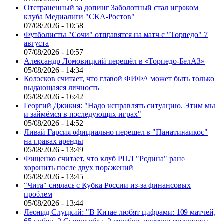
Отстраненный за допинг Заболотный стал игроком
клуба Медиалиги "СКА-Ростов"
07/08/2026 - 10:58
Футболисты "Сочи" отправятся на матч с "Торпедо" 7
августа
07/08/2026 - 10:57
Александр Ломовицкий перешёл в «Торпедо-БелАЗ»
05/08/2026 - 14:34
Колосков считает, что главой ФИФА может быть только
выдающаяся личность
05/08/2026 - 16:42
Георгий Джикия: "Надо исправлять ситуацию. Этим мы
и займёмся в последующих играх"
05/08/2026 - 14:52
Ливай Гарсия официально перешел в "Панатинаикос"
на правах аренды
05/08/2026 - 13:49
Фищенко считает, что клуб РПЛ "Родина" рано
хоронить после двух поражений
05/08/2026 - 13:45
"Чита" снялась с Кубка России из-за финансовых
проблем
05/08/2026 - 13:44
Леонид Слуцкий: "В Китае любят цифрами: 109 матчей,
65 побед, 2 Суперкубка, 2 серебра, полтора миллиарда