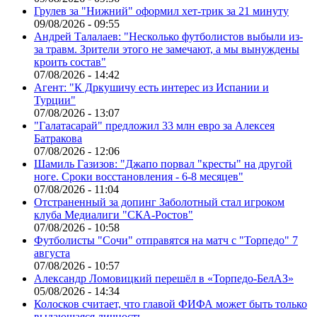
Грулев за "Нижний" оформил хет-трик за 21 минуту
09/08/2026 - 09:55
Андрей Талалаев: "Несколько футболистов выбыли из-
за травм. Зрители этого не замечают, а мы вынуждены
кроить состав"
07/08/2026 - 14:42
Агент: "К Дркушичу есть интерес из Испании и
Турции"
07/08/2026 - 13:07
"Галатасарай" предложил 33 млн евро за Алексея
Батракова
07/08/2026 - 12:06
Шамиль Газизов: "Джапо порвал "кресты" на другой
ноге. Сроки восстановления - 6-8 месяцев"
07/08/2026 - 11:04
Отстраненный за допинг Заболотный стал игроком
клуба Медиалиги "СКА-Ростов"
07/08/2026 - 10:58
Футболисты "Сочи" отправятся на матч с "Торпедо" 7
августа
07/08/2026 - 10:57
Александр Ломовицкий перешёл в «Торпедо-БелАЗ»
05/08/2026 - 14:34
Колосков считает, что главой ФИФА может быть только
выдающаяся личность