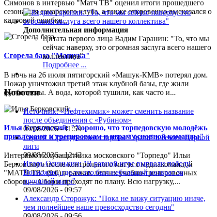
Симонов в интервью "Матч ТВ" оценил итоги прошедшего
сезона для самарского клуба, а также откровенно высказался о
кадровой ошибке...
Дополнительная информация
Цитата первого лица
Вадим Гаранин: "То, что мы
сейчас наверху, это огромная заслуга всего нашего
Сгорела база "Машука"
коллектива"
Подробнее ...
В ночь на 26 июля пятигорский «Машук-КМВ» потерял дом.
Пожар уничтожил третий этаж клубной базы, где жили
Новости
футболисты. А вода, которой тушили, как часто и...
Источник: «Нефтехимик» может сменить название
после объединения с «Рубином»
Илья Берковский: "Хорошо, что торпедовскую молодёжь
09/08/2026 - 11:54
привлекают к тренировкам и играм основной команды"
Сергей Юран доволен стартом "Урала" в сезоне Первой
лиги
09/08/2026 - 12:42
Интервью полузащитника московского "Торпедо" Ильи
Игорь Осинькин: "В равной игре вырвали победу.
Берковского после контрольного матча с медиакомандой
Возможно, где-то это был небольшой возврат за
"МАТЧ ТВ" (9:0) в рамках летних учебно-тренировочных
прошлый матч"
сборов.— Сборы проходят по плану. Всю нагрузку,...
09/08/2026 - 09:57
Александр Сторожук: "Пока не вижу ситуацию иначе,
чем полнейшее наше превосходство сегодня"
09/08/2026 - 09:56