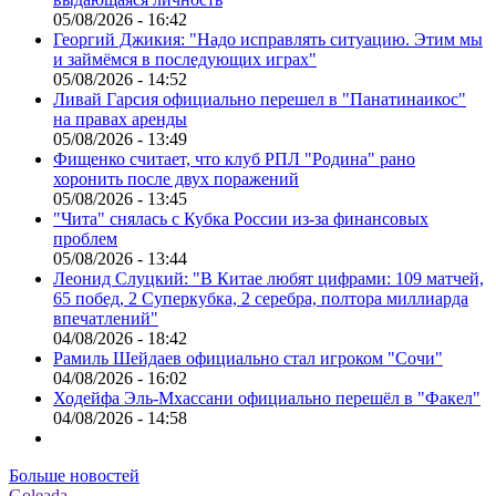
05/08/2026 - 16:42
Георгий Джикия: "Надо исправлять ситуацию. Этим мы
и займёмся в последующих играх"
05/08/2026 - 14:52
Ливай Гарсия официально перешел в "Панатинаикос"
на правах аренды
05/08/2026 - 13:49
Фищенко считает, что клуб РПЛ "Родина" рано
хоронить после двух поражений
05/08/2026 - 13:45
"Чита" снялась с Кубка России из-за финансовых
проблем
05/08/2026 - 13:44
Леонид Слуцкий: "В Китае любят цифрами: 109 матчей,
65 побед, 2 Суперкубка, 2 серебра, полтора миллиарда
впечатлений"
04/08/2026 - 18:42
Рамиль Шейдаев официально стал игроком "Сочи"
04/08/2026 - 16:02
Ходейфа Эль-Мхассани официально перешёл в "Факел"
04/08/2026 - 14:58
Больше новостей
Goleada