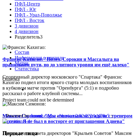
ПФЛ-Центр
ПФЛ - Юг
ПФЛ - Урал-Поволжье
ПФЛ - Восток
3 дивизион
4 дивизион
Разделитель3
Состав
Информация о команде
Франсис Кахигао: "Полех, Сорокин и Массалыга на
Матчи
правильном пути, но до элитного уровня им ещё далеко"
Статистика
Спортивный директор московского "Спартака" Франсис
Ошибка
Кахигао подвел итоги яркого старта молодых воспитанников
в кубковом матче против "Оренбурга" (5:1) и подробно
рассказал о работе клубной системы...
Project team could not be determined
Максим Симонов: "Мы изначально не угадали с тренером
:: Powered by
JoomLeague
-
Version 2.92.222.b1f70a5
::
на сезон. Я не был в восторге от приглашения Адиева"
Первые лица
Председатель совета директоров "Крыльев Советов" Максим