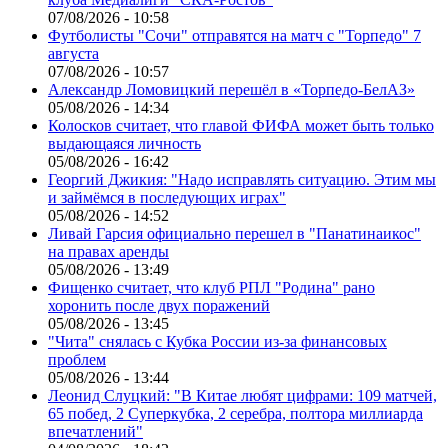
07/08/2026 - 10:58
Футболисты "Сочи" отправятся на матч с "Торпедо" 7
августа
07/08/2026 - 10:57
Александр Ломовицкий перешёл в «Торпедо-БелАЗ»
05/08/2026 - 14:34
Колосков считает, что главой ФИФА может быть только
выдающаяся личность
05/08/2026 - 16:42
Георгий Джикия: "Надо исправлять ситуацию. Этим мы
и займёмся в последующих играх"
05/08/2026 - 14:52
Ливай Гарсия официально перешел в "Панатинаикос"
на правах аренды
05/08/2026 - 13:49
Фищенко считает, что клуб РПЛ "Родина" рано
хоронить после двух поражений
05/08/2026 - 13:45
"Чита" снялась с Кубка России из-за финансовых
проблем
05/08/2026 - 13:44
Леонид Слуцкий: "В Китае любят цифрами: 109 матчей,
65 побед, 2 Суперкубка, 2 серебра, полтора миллиарда
впечатлений"