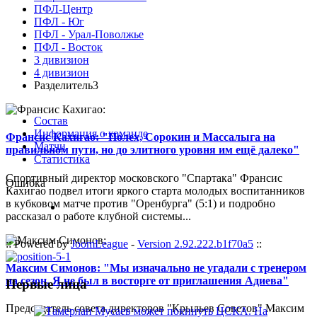
ПФЛ-Центр
ПФЛ - Юг
ПФЛ - Урал-Поволжье
ПФЛ - Восток
3 дивизион
4 дивизион
Разделитель3
Состав
Информация о команде
Франсис Кахигао: "Полех, Сорокин и Массалыга на
Матчи
правильном пути, но до элитного уровня им ещё далеко"
Статистика
Спортивный директор московского "Спартака" Франсис
Ошибка
Кахигао подвел итоги яркого старта молодых воспитанников
в кубковом матче против "Оренбурга" (5:1) и подробно
рассказал о работе клубной системы...
:: Powered by
JoomLeague
-
Version 2.92.222.b1f70a5
::
Максим Симонов: "Мы изначально не угадали с тренером
на сезон. Я не был в восторге от приглашения Адиева"
Первые лица
Председатель совета директоров "Крыльев Советов" Максим