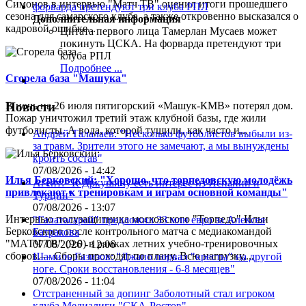
Симонов в интервью "Матч ТВ" оценил итоги прошедшего
сезона для самарского клуба, а также откровенно высказался о
Дополнительная информация
кадровой ошибке...
Цитата первого лица
Тамерлан Мусаев может
покинуть ЦСКА. На форварда претендуют три
клуба РПЛ
Подробнее ...
Сгорела база "Машука"
В ночь на 26 июля пятигорский «Машук-КМВ» потерял дом.
Новости
Пожар уничтожил третий этаж клубной базы, где жили
футболисты. А вода, которой тушили, как часто и...
Андрей Талалаев: "Несколько футболистов выбыли из-
за травм. Зрители этого не замечают, а мы вынуждены
кроить состав"
07/08/2026 - 14:42
Илья Берковский: "Хорошо, что торпедовскую молодёжь
Агент: "К Дркушичу есть интерес из Испании и
привлекают к тренировкам и играм основной команды"
Турции"
07/08/2026 - 13:07
Интервью полузащитника московского "Торпедо" Ильи
"Галатасарай" предложил 33 млн евро за Алексея
Берковского после контрольного матча с медиакомандой
Батракова
"МАТЧ ТВ" (9:0) в рамках летних учебно-тренировочных
07/08/2026 - 12:06
сборов.— Сборы проходят по плану. Всю нагрузку,...
Шамиль Газизов: "Джапо порвал "кресты" на другой
ноге. Сроки восстановления - 6-8 месяцев"
07/08/2026 - 11:04
Отстраненный за допинг Заболотный стал игроком
клуба Медиалиги "СКА-Ростов"