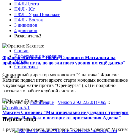
ПФЛ-Центр
ПФЛ - Юг
ПФЛ - Урал-Поволжье
ПФЛ - Восток
3 дивизион
4 дивизион
Разделитель3
Состав
Информация о команде
Франсис Кахигао: "Полех, Сорокин и Массалыга на
Матчи
правильном пути, но до элитного уровня им ещё далеко"
Статистика
Спортивный директор московского "Спартака" Франсис
Ошибка
Кахигао подвел итоги яркого старта молодых воспитанников
в кубковом матче против "Оренбурга" (5:1) и подробно
рассказал о работе клубной системы...
:: Powered by
JoomLeague
-
Version 2.92.222.b1f70a5
::
Максим Симонов: "Мы изначально не угадали с тренером
на сезон. Я не был в восторге от приглашения Адиева"
Первые лица
Председатель совета директоров "Крыльев Советов" Максим