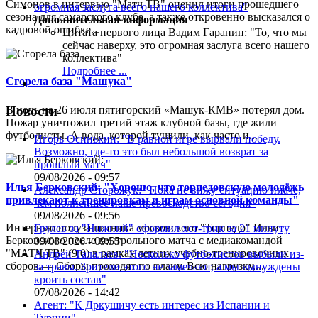
Симонов в интервью "Матч ТВ" оценил итоги прошедшего
сезона для самарского клуба, а также откровенно высказался о
Дополнительная информация
кадровой ошибке...
Цитата первого лица
Вадим Гаранин: "То, что мы
сейчас наверху, это огромная заслуга всего нашего
коллектива"
Подробнее ...
Сгорела база "Машука"
В ночь на 26 июля пятигорский «Машук-КМВ» потерял дом.
Новости
Пожар уничтожил третий этаж клубной базы, где жили
футболисты. А вода, которой тушили, как часто и...
Игорь Осинькин: "В равной игре вырвали победу.
Возможно, где-то это был небольшой возврат за
прошлый матч"
09/08/2026 - 09:57
Илья Берковский: "Хорошо, что торпедовскую молодёжь
Александр Сторожук: "Пока не вижу ситуацию иначе,
привлекают к тренировкам и играм основной команды"
чем полнейшее наше превосходство сегодня"
09/08/2026 - 09:56
Интервью полузащитника московского "Торпедо" Ильи
Грулев за "Нижний" оформил хет-трик за 21 минуту
Берковского после контрольного матча с медиакомандой
09/08/2026 - 09:55
"МАТЧ ТВ" (9:0) в рамках летних учебно-тренировочных
Андрей Талалаев: "Несколько футболистов выбыли из-
сборов.— Сборы проходят по плану. Всю нагрузку,...
за травм. Зрители этого не замечают, а мы вынуждены
кроить состав"
07/08/2026 - 14:42
Агент: "К Дркушичу есть интерес из Испании и
Турции"