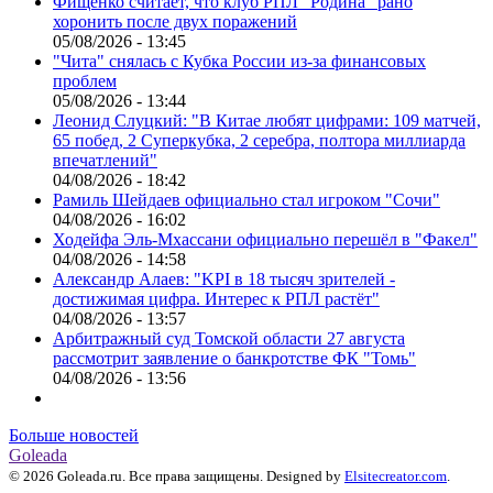
Фищенко считает, что клуб РПЛ "Родина" рано
хоронить после двух поражений
05/08/2026 - 13:45
"Чита" снялась с Кубка России из-за финансовых
проблем
05/08/2026 - 13:44
Леонид Слуцкий: "В Китае любят цифрами: 109 матчей,
65 побед, 2 Суперкубка, 2 серебра, полтора миллиарда
впечатлений"
04/08/2026 - 18:42
Рамиль Шейдаев официально стал игроком "Сочи"
04/08/2026 - 16:02
Ходейфа Эль-Мхассани официально перешёл в "Факел"
04/08/2026 - 14:58
Александр Алаев: "KPI в 18 тысяч зрителей -
достижимая цифра. Интерес к РПЛ растёт"
04/08/2026 - 13:57
Арбитражный суд Томской области 27 августа
рассмотрит заявление о банкротстве ФК "Томь"
04/08/2026 - 13:56
Больше новостей
Goleada
© 2026 Goleada.ru. Все права защищены. Designed by
Elsitecreator.com
.