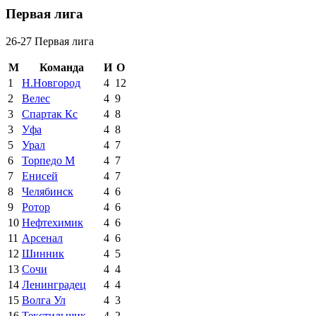
Первая лига
26-27 Первая лига
М
Команда
И
О
1
Н.Новгород
4
12
2
Велес
4
9
3
Спартак Кс
4
8
3
Уфа
4
8
5
Урал
4
7
6
Торпедо М
4
7
7
Енисей
4
7
8
Челябинск
4
6
9
Ротор
4
6
10
Нефтехимик
4
6
11
Арсенал
4
6
12
Шинник
4
5
13
Сочи
4
4
14
Ленинградец
4
4
15
Волга Ул
4
3
16
Текстильщик
4
2