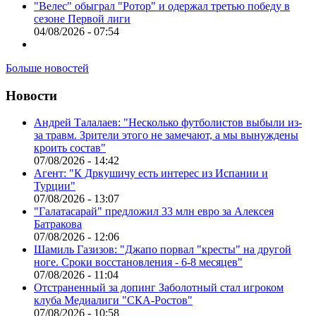
"Велес" обыграл "Ротор" и одержал третью победу в
сезоне Первой лиги
04/08/2026 - 07:54
Больше новостей
Новости
Андрей Талалаев: "Несколько футболистов выбыли из-
за травм. Зрители этого не замечают, а мы вынуждены
кроить состав"
07/08/2026 - 14:42
Агент: "К Дркушичу есть интерес из Испании и
Турции"
07/08/2026 - 13:07
"Галатасарай" предложил 33 млн евро за Алексея
Батракова
07/08/2026 - 12:06
Шамиль Газизов: "Джапо порвал "кресты" на другой
ноге. Сроки восстановления - 6-8 месяцев"
07/08/2026 - 11:04
Отстраненный за допинг Заболотный стал игроком
клуба Медиалиги "СКА-Ростов"
07/08/2026 - 10:58