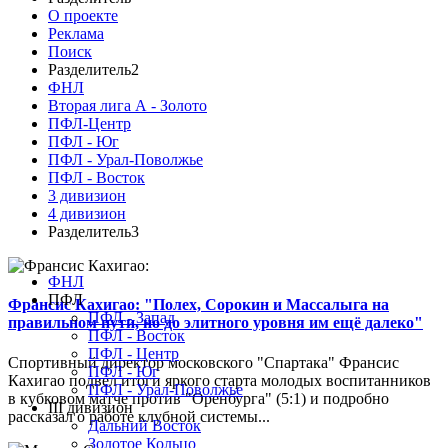
О проекте
Реклама
Поиск
Разделитель2
ФНЛ
Вторая лига А - Золото
ПФЛ-Центр
ПФЛ - Юг
ПФЛ - Урал-Поволжье
ПФЛ - Восток
3 дивизион
4 дивизион
Разделитель3
ФНЛ
ПФЛ
Франсис Кахигао: "Полех, Сорокин и Массалыга на
ПФЛ - Запад
правильном пути, но до элитного уровня им ещё далеко"
ПФЛ - Восток
ПФЛ - Центр
Спортивный директор московского "Спартака" Франсис
ПФЛ - Юг
Кахигао подвел итоги яркого старта молодых воспитанников
ПФЛ - Урал-Поволжье
в кубковом матче против "Оренбурга" (5:1) и подробно
III дивизион
рассказал о работе клубной системы...
Дальний Восток
Золотое Кольцо