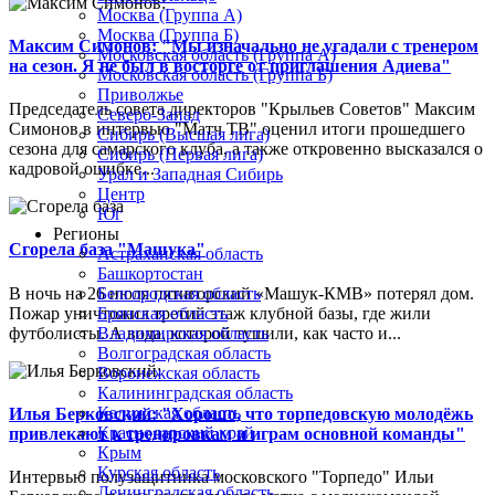
Москва (Группа А)
Москва (Группа Б)
Максим Симонов: "Мы изначально не угадали с тренером
Московская область (Группа А)
на сезон. Я не был в восторге от приглашения Адиева"
Московская область (Группа Б)
Приволжье
Председатель совета директоров "Крыльев Советов" Максим
Северо-Запад
Симонов в интервью "Матч ТВ" оценил итоги прошедшего
Сибирь (Высшая лига)
сезона для самарского клуба, а также откровенно высказался о
Сибирь (Первая лига)
кадровой ошибке...
Урал и Западная Сибирь
Центр
Юг
Регионы
Сгорела база "Машука"
Астраханская область
Башкортостан
В ночь на 26 июля пятигорский «Машук-КМВ» потерял дом.
Белгородская область
Пожар уничтожил третий этаж клубной базы, где жили
Брянская область
футболисты. А вода, которой тушили, как часто и...
Владимирская область
Волгоградская область
Воронежская область
Калининградская область
Калужская область
Илья Берковский: "Хорошо, что торпедовскую молодёжь
Краснодарский край
привлекают к тренировкам и играм основной команды"
Крым
Курская область
Интервью полузащитника московского "Торпедо" Ильи
Ленинградская область