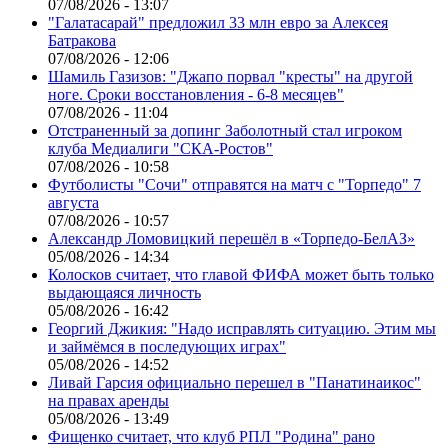
07/08/2026 - 13:07
"Галатасарай" предложил 33 млн евро за Алексея
Батракова
07/08/2026 - 12:06
Шамиль Газизов: "Джапо порвал "кресты" на другой
ноге. Сроки восстановления - 6-8 месяцев"
07/08/2026 - 11:04
Отстраненный за допинг Заболотный стал игроком
клуба Медиалиги "СКА-Ростов"
07/08/2026 - 10:58
Футболисты "Сочи" отправятся на матч с "Торпедо" 7
августа
07/08/2026 - 10:57
Александр Ломовицкий перешёл в «Торпедо-БелАЗ»
05/08/2026 - 14:34
Колосков считает, что главой ФИФА может быть только
выдающаяся личность
05/08/2026 - 16:42
Георгий Джикия: "Надо исправлять ситуацию. Этим мы
и займёмся в последующих играх"
05/08/2026 - 14:52
Ливай Гарсия официально перешел в "Панатинаикос"
на правах аренды
05/08/2026 - 13:49
Фищенко считает, что клуб РПЛ "Родина" рано