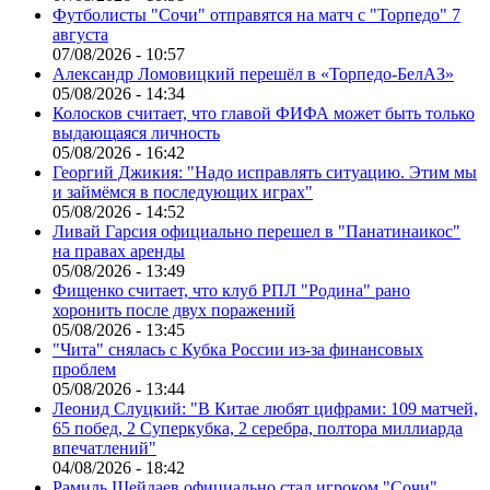
Футболисты "Сочи" отправятся на матч с "Торпедо" 7
августа
07/08/2026 - 10:57
Александр Ломовицкий перешёл в «Торпедо-БелАЗ»
05/08/2026 - 14:34
Колосков считает, что главой ФИФА может быть только
выдающаяся личность
05/08/2026 - 16:42
Георгий Джикия: "Надо исправлять ситуацию. Этим мы
и займёмся в последующих играх"
05/08/2026 - 14:52
Ливай Гарсия официально перешел в "Панатинаикос"
на правах аренды
05/08/2026 - 13:49
Фищенко считает, что клуб РПЛ "Родина" рано
хоронить после двух поражений
05/08/2026 - 13:45
"Чита" снялась с Кубка России из-за финансовых
проблем
05/08/2026 - 13:44
Леонид Слуцкий: "В Китае любят цифрами: 109 матчей,
65 побед, 2 Суперкубка, 2 серебра, полтора миллиарда
впечатлений"
04/08/2026 - 18:42
Рамиль Шейдаев официально стал игроком "Сочи"