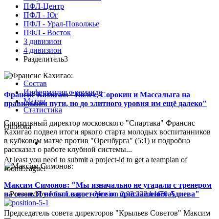
ПФЛ-Центр
ПФЛ - Юг
ПФЛ - Урал-Поволжье
ПФЛ - Восток
3 дивизион
4 дивизион
Разделитель3
Состав
Информация о команде
Франсис Кахигао: "Полех, Сорокин и Массалыга на
Матчи
правильном пути, но до элитного уровня им ещё далеко"
Статистика
Спортивный директор московского "Спартака" Франсис
Ошибка
Кахигао подвел итоги яркого старта молодых воспитанников
в кубковом матче против "Оренбурга" (5:1) и подробно
рассказал о работе клубной системы...
At least you need to submit a project-id to get a teamplan of
JoomLeague!
Максим Симонов: "Мы изначально не угадали с тренером
на сезон. Я не был в восторге от приглашения Адиева"
:: Powered by
JoomLeague
-
Version 2.92.222.b1f70a5
::
Председатель совета директоров "Крыльев Советов" Максим