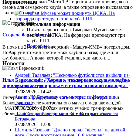
Первые лица
Симонов в интервью "Матч ТВ" оценил итоги прошедшего
сезона для самарского клуба, а также откровенно высказался о
кадровой ошибке...
Дополнительная информация
Цитата первого лица
Тамерлан Мусаев может
Сгорела база "Машука"
покинуть ЦСКА. На форварда претендуют три
клуба РПЛ
Подробнее ...
В ночь на 26 июля пятигорский «Машук-КМВ» потерял дом.
Пожар уничтожил третий этаж клубной базы, где жили
футболисты. А вода, которой тушили, как часто и...
Новости
Андрей Талалаев: "Несколько футболистов выбыли из-
Илья Берковский: "Хорошо, что торпедовскую молодёжь
за травм. Зрители этого не замечают, а мы вынуждены
привлекают к тренировкам и играм основной команды"
кроить состав"
07/08/2026 - 14:42
Агент: "К Дркушичу есть интерес из Испании и
Интервью полузащитника московского "Торпедо" Ильи
Турции"
Берковского после контрольного матча с медиакомандой
07/08/2026 - 13:07
"МАТЧ ТВ" (9:0) в рамках летних учебно-тренировочных
"Галатасарай" предложил 33 млн евро за Алексея
сборов.— Сборы проходят по плану. Всю нагрузку,...
Батракова
07/08/2026 - 12:06
Шамиль Газизов: "Джапо порвал "кресты" на другой
ноге. Сроки восстановления - 6-8 месяцев"