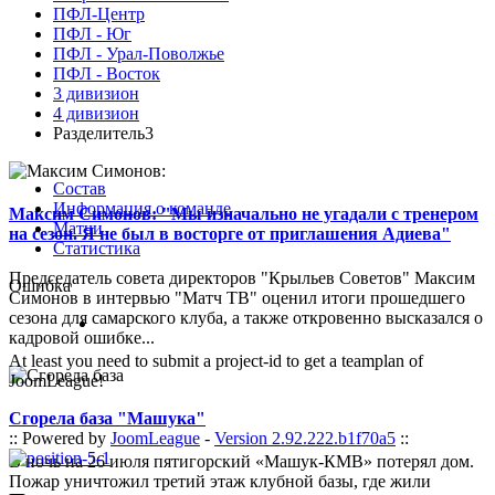
ПФЛ-Центр
ПФЛ - Юг
ПФЛ - Урал-Поволжье
ПФЛ - Восток
3 дивизион
4 дивизион
Разделитель3
Состав
Информация о команде
Максим Симонов: "Мы изначально не угадали с тренером
Матчи
на сезон. Я не был в восторге от приглашения Адиева"
Статистика
Председатель совета директоров "Крыльев Советов" Максим
Ошибка
Симонов в интервью "Матч ТВ" оценил итоги прошедшего
сезона для самарского клуба, а также откровенно высказался о
кадровой ошибке...
At least you need to submit a project-id to get a teamplan of
JoomLeague!
Сгорела база "Машука"
:: Powered by
JoomLeague
-
Version 2.92.222.b1f70a5
::
В ночь на 26 июля пятигорский «Машук-КМВ» потерял дом.
Пожар уничтожил третий этаж клубной базы, где жили