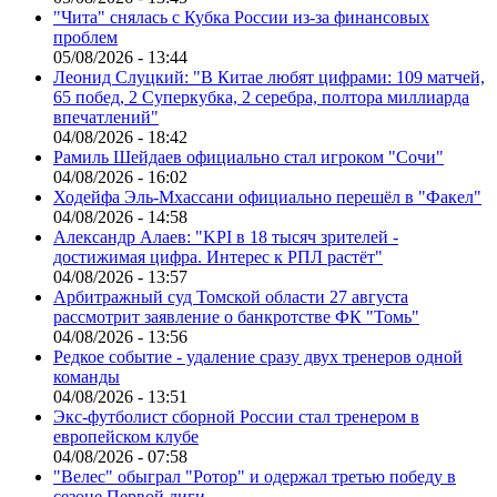
"Чита" снялась с Кубка России из-за финансовых
проблем
05/08/2026 - 13:44
Леонид Слуцкий: "В Китае любят цифрами: 109 матчей,
65 побед, 2 Суперкубка, 2 серебра, полтора миллиарда
впечатлений"
04/08/2026 - 18:42
Рамиль Шейдаев официально стал игроком "Сочи"
04/08/2026 - 16:02
Ходейфа Эль-Мхассани официально перешёл в "Факел"
04/08/2026 - 14:58
Александр Алаев: "KPI в 18 тысяч зрителей -
достижимая цифра. Интерес к РПЛ растёт"
04/08/2026 - 13:57
Арбитражный суд Томской области 27 августа
рассмотрит заявление о банкротстве ФК "Томь"
04/08/2026 - 13:56
Редкое событие - удаление сразу двух тренеров одной
команды
04/08/2026 - 13:51
Экс-футболист сборной России стал тренером в
европейском клубе
04/08/2026 - 07:58
"Велес" обыграл "Ротор" и одержал третью победу в
сезоне Первой лиги