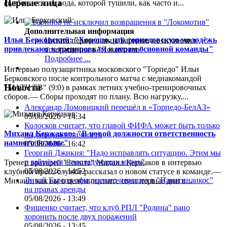
Первые лица
футболисты. А вода, которой тушили, как часто и...
Дополнительная информация
Илья Берковский: "Хорошо, что торпедовскую молодёжь
Цитата первого лица
Баринов не исключил
привлекают к тренировкам и играм основной команды"
возвращения в "Локомотив"
Подробнее ...
Интервью полузащитника московского "Торпедо" Ильи
Берковского после контрольного матча с медиакомандой
Новости
"МАТЧ ТВ" (9:0) в рамках летних учебно-тренировочных
сборов.— Сборы проходят по плану. Всю нагрузку,...
Александр Ломовицкий перешёл в «Торпедо-БелАЗ»
05/08/2026 - 14:34
Колосков считает, что главой ФИФА может быть только
Михаил Кержаков: "В новой должности ответственность
выдающаяся личность
намного больше"
05/08/2026 - 16:42
Георгий Джикия: "Надо исправлять ситуацию. Этим мы
и займёмся в последующих играх"
Тренер вратарей "Зенита" Михаил Кержаков в интервью
05/08/2026 - 14:52
клубной пресс-службе рассказал о новом статусе в команде.—
Ливай Гарсия официально перешел в "Панатинаикос"
Михаил, как вы в целом оцените свои первые дни в...
на правах аренды
05/08/2026 - 13:49
Фищенко считает, что клуб РПЛ "Родина" рано
хоронить после двух поражений
05/08/2026 - 13:45