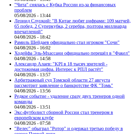
"Чита" снялась с Кубка России из-за финансовых
проблем
05/08/2026 - 13:44
Леонид Слуцкий: "В Китае любят цифрами: 109 матчей,
65 побед, 2 Суперкубка, 2 серебра, полтора миллиарда
впечатлений"
04/08/2026 - 18:42
Рамиль Шейдаев официально стал игроком "Сочи"
04/08/2026 - 16:02
Ходейфа Эль-Мхассани официально перешёл в "Факел"
04/08/2026 - 14:58
Александр Алаев: "KPI в 18 тысяч зрителей -
достижимая цифра. Интерес к РПЛ растёт"
04/08/2026 - 13:57
Арбитражный суд Томской области 27 августа
рассмотрит заявление о банкротстве ФК "Томь"
04/08/2026 - 13:56
Редкое событие - удаление сразу двух тренеров одной
команды
04/08/2026 - 13:51
Экс-футболист сборной России стал тренером в
европейском клубе
04/08/2026 - 07:58
"Велес" обыграл "Ротор" и одержал третью победу в
сезоне Первой лиги