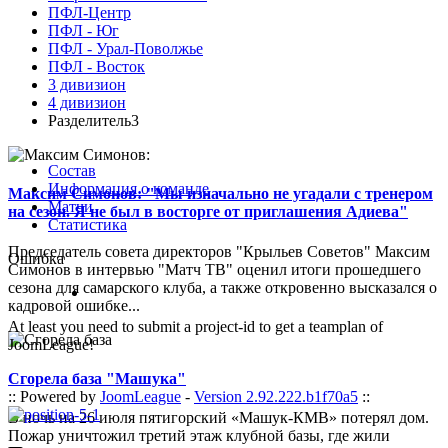
ПФЛ-Центр
ПФЛ - Юг
ПФЛ - Урал-Поволжье
ПФЛ - Восток
3 дивизион
4 дивизион
Разделитель3
Состав
Информация о команде
Максим Симонов: "Мы изначально не угадали с тренером
Матчи
на сезон. Я не был в восторге от приглашения Адиева"
Статистика
Председатель совета директоров "Крыльев Советов" Максим
Ошибка
Симонов в интервью "Матч ТВ" оценил итоги прошедшего
сезона для самарского клуба, а также откровенно высказался о
кадровой ошибке...
At least you need to submit a project-id to get a teamplan of
JoomLeague!
Сгорела база "Машука"
:: Powered by
JoomLeague
-
Version 2.92.222.b1f70a5
::
В ночь на 26 июля пятигорский «Машук-КМВ» потерял дом.
Пожар уничтожил третий этаж клубной базы, где жили