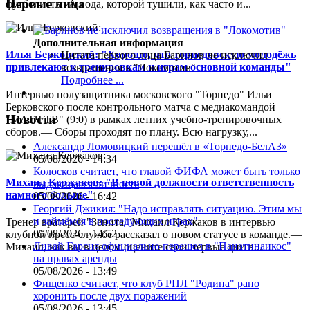
Первые лица
футболисты. А вода, которой тушили, как часто и...
Дополнительная информация
Илья Берковский: "Хорошо, что торпедовскую молодёжь
Цитата первого лица
Баринов не исключил
привлекают к тренировкам и играм основной команды"
возвращения в "Локомотив"
Подробнее ...
Интервью полузащитника московского "Торпедо" Ильи
Берковского после контрольного матча с медиакомандой
Новости
"МАТЧ ТВ" (9:0) в рамках летних учебно-тренировочных
сборов.— Сборы проходят по плану. Всю нагрузку,...
Александр Ломовицкий перешёл в «Торпедо-БелАЗ»
05/08/2026 - 14:34
Колосков считает, что главой ФИФА может быть только
Михаил Кержаков: "В новой должности ответственность
выдающаяся личность
намного больше"
05/08/2026 - 16:42
Георгий Джикия: "Надо исправлять ситуацию. Этим мы
и займёмся в последующих играх"
Тренер вратарей "Зенита" Михаил Кержаков в интервью
05/08/2026 - 14:52
клубной пресс-службе рассказал о новом статусе в команде.—
Ливай Гарсия официально перешел в "Панатинаикос"
Михаил, как вы в целом оцените свои первые дни в...
на правах аренды
05/08/2026 - 13:49
Фищенко считает, что клуб РПЛ "Родина" рано
хоронить после двух поражений
05/08/2026 - 13:45