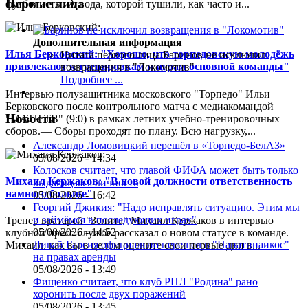
Первые лица
футболисты. А вода, которой тушили, как часто и...
Дополнительная информация
Илья Берковский: "Хорошо, что торпедовскую молодёжь
Цитата первого лица
Баринов не исключил
привлекают к тренировкам и играм основной команды"
возвращения в "Локомотив"
Подробнее ...
Интервью полузащитника московского "Торпедо" Ильи
Берковского после контрольного матча с медиакомандой
Новости
"МАТЧ ТВ" (9:0) в рамках летних учебно-тренировочных
сборов.— Сборы проходят по плану. Всю нагрузку,...
Александр Ломовицкий перешёл в «Торпедо-БелАЗ»
05/08/2026 - 14:34
Колосков считает, что главой ФИФА может быть только
Михаил Кержаков: "В новой должности ответственность
выдающаяся личность
намного больше"
05/08/2026 - 16:42
Георгий Джикия: "Надо исправлять ситуацию. Этим мы
и займёмся в последующих играх"
Тренер вратарей "Зенита" Михаил Кержаков в интервью
05/08/2026 - 14:52
клубной пресс-службе рассказал о новом статусе в команде.—
Ливай Гарсия официально перешел в "Панатинаикос"
Михаил, как вы в целом оцените свои первые дни в...
на правах аренды
05/08/2026 - 13:49
Фищенко считает, что клуб РПЛ "Родина" рано
хоронить после двух поражений
05/08/2026 - 13:45