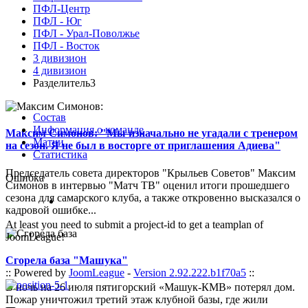
ПФЛ-Центр
ПФЛ - Юг
ПФЛ - Урал-Поволжье
ПФЛ - Восток
3 дивизион
4 дивизион
Разделитель3
Состав
Информация о команде
Максим Симонов: "Мы изначально не угадали с тренером
Матчи
на сезон. Я не был в восторге от приглашения Адиева"
Статистика
Председатель совета директоров "Крыльев Советов" Максим
Ошибка
Симонов в интервью "Матч ТВ" оценил итоги прошедшего
сезона для самарского клуба, а также откровенно высказался о
кадровой ошибке...
At least you need to submit a project-id to get a teamplan of
JoomLeague!
Сгорела база "Машука"
:: Powered by
JoomLeague
-
Version 2.92.222.b1f70a5
::
В ночь на 26 июля пятигорский «Машук-КМВ» потерял дом.
Пожар уничтожил третий этаж клубной базы, где жили