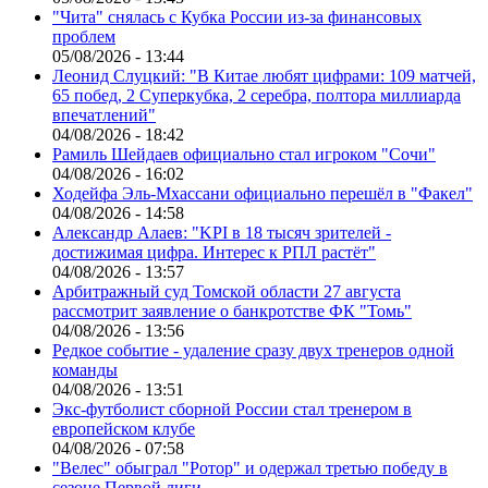
"Чита" снялась с Кубка России из-за финансовых
проблем
05/08/2026 - 13:44
Леонид Слуцкий: "В Китае любят цифрами: 109 матчей,
65 побед, 2 Суперкубка, 2 серебра, полтора миллиарда
впечатлений"
04/08/2026 - 18:42
Рамиль Шейдаев официально стал игроком "Сочи"
04/08/2026 - 16:02
Ходейфа Эль-Мхассани официально перешёл в "Факел"
04/08/2026 - 14:58
Александр Алаев: "KPI в 18 тысяч зрителей -
достижимая цифра. Интерес к РПЛ растёт"
04/08/2026 - 13:57
Арбитражный суд Томской области 27 августа
рассмотрит заявление о банкротстве ФК "Томь"
04/08/2026 - 13:56
Редкое событие - удаление сразу двух тренеров одной
команды
04/08/2026 - 13:51
Экс-футболист сборной России стал тренером в
европейском клубе
04/08/2026 - 07:58
"Велес" обыграл "Ротор" и одержал третью победу в
сезоне Первой лиги