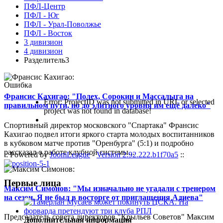
ПФЛ-Центр
ПФЛ - Юг
ПФЛ - Урал-Поволжье
ПФЛ - Восток
3 дивизион
4 дивизион
Разделитель3
Ошибка
Франсис Кахигао: "Полех, Сорокин и Массалыга на
Error: ProjectID was not submitted in URL or selected
правильном пути, но до элитного уровня им ещё далеко"
project was not found in database!
Спортивный директор московского "Спартака" Франсис
Кахигао подвел итоги яркого старта молодых воспитанников
в кубковом матче против "Оренбурга" (5:1) и подробно
рассказал о работе клубной системы...
:: Powered by
JoomLeague
-
Version 2.92.222.b1f70a5
::
Первые лица
Максим Симонов: "Мы изначально не угадали с тренером
на сезон. Я не был в восторге от приглашения Адиева"
Председатель совета директоров "Крыльев Советов" Максим
Дополнительная информация