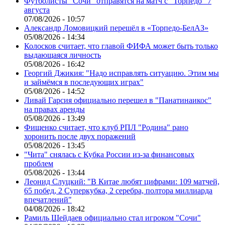
Футболисты "Сочи" отправятся на матч с "Торпедо" 7
августа
07/08/2026 - 10:57
Александр Ломовицкий перешёл в «Торпедо-БелАЗ»
05/08/2026 - 14:34
Колосков считает, что главой ФИФА может быть только
выдающаяся личность
05/08/2026 - 16:42
Георгий Джикия: "Надо исправлять ситуацию. Этим мы
и займёмся в последующих играх"
05/08/2026 - 14:52
Ливай Гарсия официально перешел в "Панатинаикос"
на правах аренды
05/08/2026 - 13:49
Фищенко считает, что клуб РПЛ "Родина" рано
хоронить после двух поражений
05/08/2026 - 13:45
"Чита" снялась с Кубка России из-за финансовых
проблем
05/08/2026 - 13:44
Леонид Слуцкий: "В Китае любят цифрами: 109 матчей,
65 побед, 2 Суперкубка, 2 серебра, полтора миллиарда
впечатлений"
04/08/2026 - 18:42
Рамиль Шейдаев официально стал игроком "Сочи"