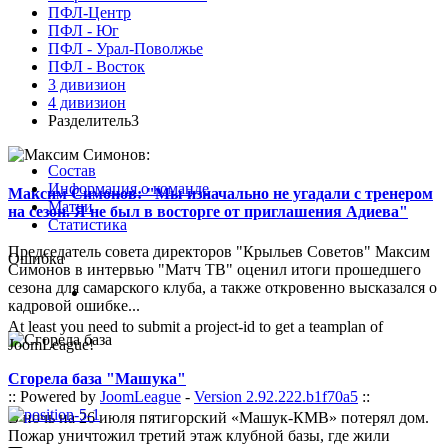
ПФЛ-Центр
ПФЛ - Юг
ПФЛ - Урал-Поволжье
ПФЛ - Восток
3 дивизион
4 дивизион
Разделитель3
Состав
Информация о команде
Максим Симонов: "Мы изначально не угадали с тренером
Матчи
на сезон. Я не был в восторге от приглашения Адиева"
Статистика
Председатель совета директоров "Крыльев Советов" Максим
Ошибка
Симонов в интервью "Матч ТВ" оценил итоги прошедшего
сезона для самарского клуба, а также откровенно высказался о
кадровой ошибке...
At least you need to submit a project-id to get a teamplan of
JoomLeague!
Сгорела база "Машука"
:: Powered by
JoomLeague
-
Version 2.92.222.b1f70a5
::
В ночь на 26 июля пятигорский «Машук-КМВ» потерял дом.
Пожар уничтожил третий этаж клубной базы, где жили