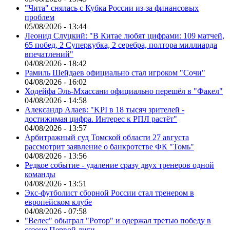
"Чита" снялась с Кубка России из-за финансовых
проблем
05/08/2026 - 13:44
Леонид Слуцкий: "В Китае любят цифрами: 109 матчей,
65 побед, 2 Суперкубка, 2 серебра, полтора миллиарда
впечатлений"
04/08/2026 - 18:42
Рамиль Шейдаев официально стал игроком "Сочи"
04/08/2026 - 16:02
Ходейфа Эль-Мхассани официально перешёл в "Факел"
04/08/2026 - 14:58
Александр Алаев: "KPI в 18 тысяч зрителей -
достижимая цифра. Интерес к РПЛ растёт"
04/08/2026 - 13:57
Арбитражный суд Томской области 27 августа
рассмотрит заявление о банкротстве ФК "Томь"
04/08/2026 - 13:56
Редкое событие - удаление сразу двух тренеров одной
команды
04/08/2026 - 13:51
Экс-футболист сборной России стал тренером в
европейском клубе
04/08/2026 - 07:58
"Велес" обыграл "Ротор" и одержал третью победу в
сезоне Первой лиги