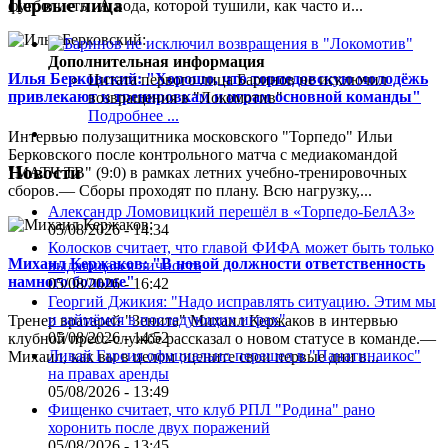
Первые лица
футболисты. А вода, которой тушили, как часто и...
Дополнительная информация
Илья Берковский: "Хорошо, что торпедовскую молодёжь
Цитата первого лица
Баринов не исключил
привлекают к тренировкам и играм основной команды"
возвращения в "Локомотив"
Подробнее ...
Интервью полузащитника московского "Торпедо" Ильи
Берковского после контрольного матча с медиакомандой
Новости
"МАТЧ ТВ" (9:0) в рамках летних учебно-тренировочных
сборов.— Сборы проходят по плану. Всю нагрузку,...
Александр Ломовицкий перешёл в «Торпедо-БелАЗ»
05/08/2026 - 14:34
Колосков считает, что главой ФИФА может быть только
Михаил Кержаков: "В новой должности ответственность
выдающаяся личность
намного больше"
05/08/2026 - 16:42
Георгий Джикия: "Надо исправлять ситуацию. Этим мы
и займёмся в последующих играх"
Тренер вратарей "Зенита" Михаил Кержаков в интервью
05/08/2026 - 14:52
клубной пресс-службе рассказал о новом статусе в команде.—
Ливай Гарсия официально перешел в "Панатинаикос"
Михаил, как вы в целом оцените свои первые дни в...
на правах аренды
05/08/2026 - 13:49
Фищенко считает, что клуб РПЛ "Родина" рано
хоронить после двух поражений
05/08/2026 - 13:45