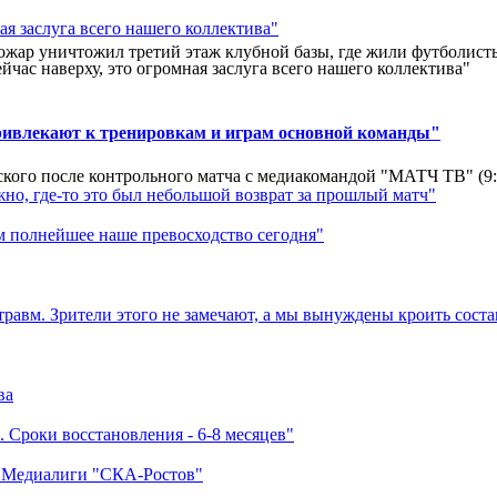
ар уничтожил третий этаж клубной базы, где жили футболисты. 
йчас наверху, это огромная заслуга всего нашего коллектива"
ривлекают к тренировкам и играм основной команды"
кого после контрольного матча с медиакомандой "МАТЧ ТВ" (9
но, где-то это был небольшой возврат за прошлый матч"
м полнейшее наше превосходство сегодня"
травм. Зрители этого не замечают, а мы вынуждены кроить соста
ва
 Сроки восстановления - 6-8 месяцев"
а Медиалиги "СКА-Ростов"