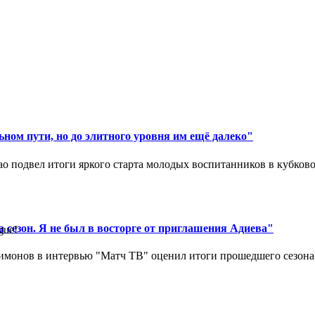
ном пути, но до элитного уровня им ещё далеко"
 подвел итоги яркого старта молодых воспитанников в кубковом
 сезон. Я не был в восторге от приглашения Адиева"
gue!
монов в интервью "Матч ТВ" оценил итоги прошедшего сезона д