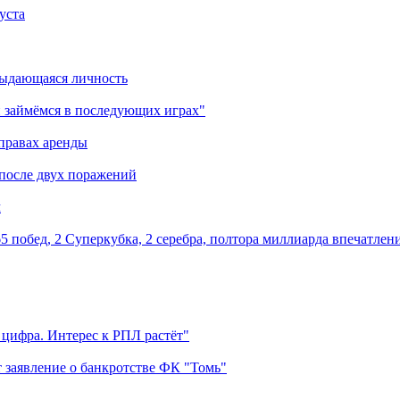
уста
выдающаяся личность
 займёмся в последующих играх"
правах аренды
 после двух поражений
м
5 побед, 2 Суперкубка, 2 серебра, полтора миллиарда впечатлен
 цифра. Интерес к РПЛ растёт"
 заявление о банкротстве ФК "Томь"