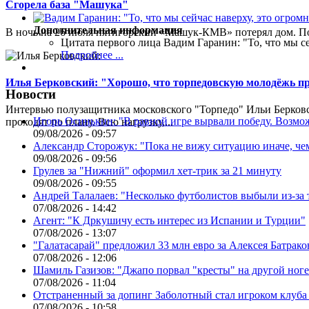
Сгорела база "Машука"
Дополнительная информация
В ночь на 26 июля пятигорский «Машук-КМВ» потерял дом. Пож
Цитата первого лица
Вадим Гаранин: "То, что мы се
Подробнее ...
Илья Берковский: "Хорошо, что торпедовскую молодёжь п
Новости
Интервью полузащитника московского "Торпедо" Ильи Берковс
Игорь Осинькин: "В равной игре вырвали победу. Возмож
проходят по плану. Всю нагрузку,...
09/08/2026 - 09:57
Александр Сторожук: "Пока не вижу ситуацию иначе, че
09/08/2026 - 09:56
Грулев за "Нижний" оформил хет-трик за 21 минуту
09/08/2026 - 09:55
Андрей Талалаев: "Несколько футболистов выбыли из-за 
07/08/2026 - 14:42
Агент: "К Дркушичу есть интерес из Испании и Турции"
07/08/2026 - 13:07
"Галатасарай" предложил 33 млн евро за Алексея Батрако
07/08/2026 - 12:06
Шамиль Газизов: "Джапо порвал "кресты" на другой ноге.
07/08/2026 - 11:04
Отстраненный за допинг Заболотный стал игроком клуб
07/08/2026 - 10:58