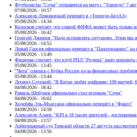
Футболисты "Сочи" отправятся на матч с "Торпедо" 7 авг
07/08/2026 - 10:57
Александр Ломовицкий перешёл в «Торпедо-БелАЗ»
05/08/2026 - 14:34
Колосков считает, что главой ФИФА может быть только 
05/08/2026 - 16:42
Георгий Джикия: "Надо исправлять ситуацию. Этим мы и
05/08/2026 - 14:52
Ливай Гарсия официально перешел в "Панатинаикос" на 
05/08/2026 - 13:49
Фищенко считает, что клуб РПЛ "Родина" рано хоронить
05/08/2026 - 13:45
"Чита" снялась с Кубка России из-за финансовых пробле
05/08/2026 - 13:44
Леонид Слуцкий: "В Китае любят цифрами: 109 матчей, 6
04/08/2026 - 18:42
Рамиль Шейдаев официально стал игроком "Сочи"
04/08/2026 - 16:02
Ходейфа Эль-Мхассани официально перешёл в "Факел"
04/08/2026 - 14:58
Александр Алаев: "KPI в 18 тысяч зрителей - достижимая
04/08/2026 - 13:57
Арбитражный суд Томской области 27 августа рассмотрит
04/08/2026 - 13:56