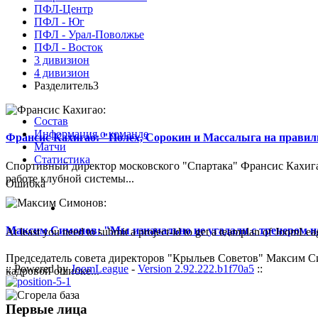
ПФЛ-Центр
ПФЛ - Юг
ПФЛ - Урал-Поволжье
ПФЛ - Восток
3 дивизион
4 дивизион
Разделитель3
Состав
Информация о команде
Франсис Кахигао: "Полех, Сорокин и Массалыга на правиль
Матчи
Статистика
Спортивный директор московского "Спартака" Франсис Кахигао
работе клубной системы...
Ошибка
Максим Симонов: "Мы изначально не угадали с тренером на
At least you need to submit a project-id to get a teamplan of JoomLea
Председатель совета директоров "Крыльев Советов" Максим Си
:: Powered by
JoomLeague
-
Version 2.92.222.b1f70a5
::
кадровой ошибке...
Первые лица