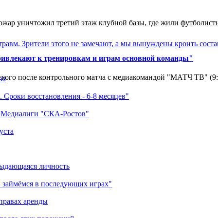
ар уничтожил третий этаж клубной базы, где жили футболисты. 
травм. Зрители этого не замечают, а мы вынуждены кроить соста
ривлекают к тренировкам и играм основной команды"
кого после контрольного матча с медиакомандой "МАТЧ ТВ" (9
ва
 Сроки восстановления - 6-8 месяцев"
а Медиалиги "СКА-Ростов"
уста
выдающаяся личность
 займёмся в последующих играх"
правах аренды