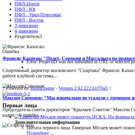
ПФЛ-Центр
ПФЛ - Юг
ПФЛ - Урал-Поволжье
ПФЛ - Восток
3 дивизион
4 дивизион
Разделитель3
Ошибка
Франсис Кахигао: "Полех, Сорокин и Массалыга на правиль
Error: ProjectID was not submitted in URL or selected pr
Спортивный директор московского "Спартака" Франсис Кахигао
работе клубной системы...
:: Powered by
JoomLeague
-
Version 2.92.222.b1f70a5
::
Максим Симонов: "Мы изначально не угадали с тренером на
Первые лица
Председатель совета директоров "Крыльев Советов" Максим Си
кадровой ошибке...
Дополнительная информация
Цитата первого лица
Тамерлан Мусаев может поки
Подробнее ...