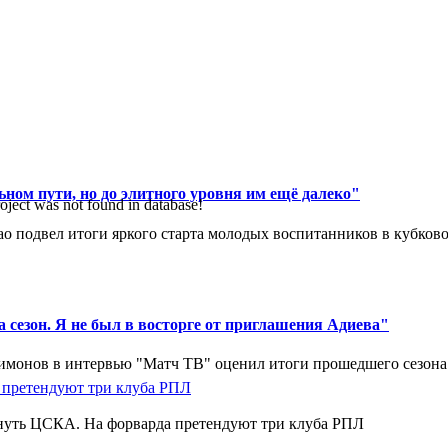
ном пути, но до элитного уровня им ещё далеко"
oject was not found in database!
 подвел итоги яркого старта молодых воспитанников в кубковом
 сезон. Я не был в восторге от приглашения Адиева"
монов в интервью "Матч ТВ" оценил итоги прошедшего сезона д
нуть ЦСКА. На форварда претендуют три клуба РПЛ