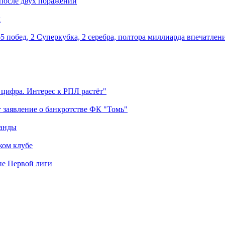
 после двух поражений
м
5 побед, 2 Суперкубка, 2 серебра, полтора миллиарда впечатлен
 цифра. Интерес к РПЛ растёт"
 заявление о банкротстве ФК "Томь"
манды
ком клубе
оне Первой лиги