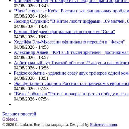
Фищенко считает, что клуб РПЛ "Родина" рано хоронить
05/08/2026 - 13:45
"Чита" снялась с Кубка России из-за финансовых пробле
05/08/2026 - 13:44
Леонид Слуцкий: "В Китае любят цифрами: 109 матчей, 6
04/08/2026 - 18:42
Рамиль Шейдаев официально стал игроком "Сочи"
04/08/2026 - 16:02
Ходейфа Эль-Мхассани официально перешёл в "Факел"
04/08/2026 - 14:58
Александр Алаев: "KPI в 18 тысяч зрителей - достижимая
04/08/2026 - 13:57
Арбитражный суд Томской области 27 августа рассмотрит
04/08/2026 - 13:56
Редкое событие - удаление сразу двух тренеров одной ко
04/08/2026 - 13:51
Экс-футболист сборной России стал тренером в европейс
04/08/2026 - 07:58
"Велес" обыграл "Ротор" и одержал третью победу в сез
04/08/2026 - 07:54
Больше новостей
Goleada
© 2026 Goleada.ru. Все права защищены. Designed by
Elsitecreator.com
.