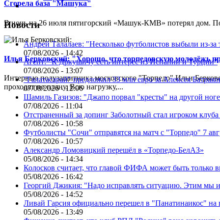
Сгорела база "Машука"
В ночь на 26 июля пятигорский «Машук-КМВ» потерял дом. Пож
Новости
Андрей Талалаев: "Несколько футболистов выбыли из-за 
07/08/2026 - 14:42
Илья Берковский: "Хорошо, что торпедовскую молодёжь п
Агент: "К Дркушичу есть интерес из Испании и Турции"
07/08/2026 - 13:07
Интервью полузащитника московского "Торпедо" Ильи Берковс
"Галатасарай" предложил 33 млн евро за Алексея Батрако
проходят по плану. Всю нагрузку,...
07/08/2026 - 12:06
Шамиль Газизов: "Джапо порвал "кресты" на другой ноге.
07/08/2026 - 11:04
Отстраненный за допинг Заболотный стал игроком клуб
07/08/2026 - 10:58
Футболисты "Сочи" отправятся на матч с "Торпедо" 7 авг
07/08/2026 - 10:57
Александр Ломовицкий перешёл в «Торпедо-БелАЗ»
05/08/2026 - 14:34
Колосков считает, что главой ФИФА может быть только 
05/08/2026 - 16:42
Георгий Джикия: "Надо исправлять ситуацию. Этим мы и
05/08/2026 - 14:52
Ливай Гарсия официально перешел в "Панатинаикос" на 
05/08/2026 - 13:49