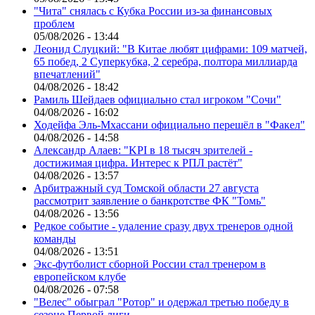
"Чита" снялась с Кубка России из-за финансовых
проблем
05/08/2026 - 13:44
Леонид Слуцкий: "В Китае любят цифрами: 109 матчей,
65 побед, 2 Суперкубка, 2 серебра, полтора миллиарда
впечатлений"
04/08/2026 - 18:42
Рамиль Шейдаев официально стал игроком "Сочи"
04/08/2026 - 16:02
Ходейфа Эль-Мхассани официально перешёл в "Факел"
04/08/2026 - 14:58
Александр Алаев: "KPI в 18 тысяч зрителей -
достижимая цифра. Интерес к РПЛ растёт"
04/08/2026 - 13:57
Арбитражный суд Томской области 27 августа
рассмотрит заявление о банкротстве ФК "Томь"
04/08/2026 - 13:56
Редкое событие - удаление сразу двух тренеров одной
команды
04/08/2026 - 13:51
Экс-футболист сборной России стал тренером в
европейском клубе
04/08/2026 - 07:58
"Велес" обыграл "Ротор" и одержал третью победу в
сезоне Первой лиги