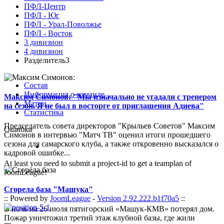
ПФЛ-Центр
ПФЛ - Юг
ПФЛ - Урал-Поволжье
ПФЛ - Восток
3 дивизион
4 дивизион
Разделитель3
Состав
Информация о команде
Максим Симонов: "Мы изначально не угадали с тренером
Матчи
на сезон. Я не был в восторге от приглашения Адиева"
Статистика
Председатель совета директоров "Крыльев Советов" Максим
Ошибка
Симонов в интервью "Матч ТВ" оценил итоги прошедшего
сезона для самарского клуба, а также откровенно высказался о
кадровой ошибке...
At least you need to submit a project-id to get a teamplan of
JoomLeague!
Сгорела база "Машука"
:: Powered by
JoomLeague
-
Version 2.92.222.b1f70a5
::
В ночь на 26 июля пятигорский «Машук-КМВ» потерял дом.
Пожар уничтожил третий этаж клубной базы, где жили