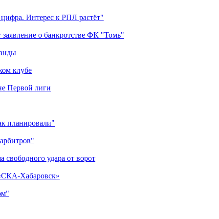
 цифра. Интерес к РПЛ растёт"
 заявление о банкротстве ФК "Томь"
манды
ком клубе
оне Первой лиги
как планировали"
 арбитров"
а свободного удара от ворот
 «СКА-Хабаровск»
ом"