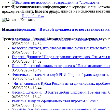
Дополнительная информация
Интервью полузащитника московского "Торпедо" Ильи Берковс
Цитата первого лица
Баринов не исключил возвращ
проходят по плану. Всю нагрузку,...
Подробнее ...
Новости
Михаил Кержаков: "В новой должности ответственность н
Тренер вратарей "Зенита" Михаил Кержаков в интервью клубной
Александр Ломовицкий перешёл в «Торпедо-БелАЗ»
05/08/2026 - 14:34
Колосков считает, что главой ФИФА может быть только 
05/08/2026 - 16:42
Георгий Джикия: "Надо исправлять ситуацию. Этим мы и
05/08/2026 - 14:52
Ливай Гарсия официально перешел в "Панатинаикос" на 
05/08/2026 - 13:49
Фищенко считает, что клуб РПЛ "Родина" рано хоронить
05/08/2026 - 13:45
"Чита" снялась с Кубка России из-за финансовых пробле
05/08/2026 - 13:44
Леонид Слуцкий: "В Китае любят цифрами: 109 матчей, 6
04/08/2026 - 18:42
Рамиль Шейдаев официально стал игроком "Сочи"
04/08/2026 - 16:02
Ходейфа Эль-Мхассани официально перешёл в "Факел"