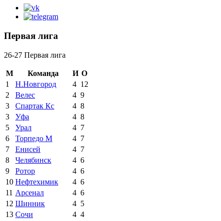
Первая лига
26-27 Первая лига
М
Команда
И
О
1
Н.Новгород
4
12
2
Велес
4
9
3
Спартак Кс
4
8
3
Уфа
4
8
5
Урал
4
7
6
Торпедо М
4
7
7
Енисей
4
7
8
Челябинск
4
6
9
Ротор
4
6
10
Нефтехимик
4
6
11
Арсенал
4
6
12
Шинник
4
5
13
Сочи
4
4