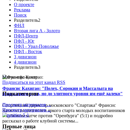
О проекте
Реклама
Поиск
Разделитель2
ФНЛ
Вторая лига А - Золото
ПФЛ-Центр
ПФЛ - Юг
ПФЛ - Урал-Поволжье
ПФЛ - Восток
3 дивизион
4 дивизион
Разделитель3
Матчи-пфл-центр
Подписаться на этот канал RSS
Франсис Кахигао: "Полех, Сорокин и Массалыга на
Подкатегории
правильном пути, но до элитного уровня им ещё далеко"
Просмотр материалов ...
Спортивный директор московского "Спартака" Франсис
Просмотр материалов ...
Кахигао подвел итоги яркого старта молодых воспитанников
в кубковом матче против "Оренбурга" (5:1) и подробно
рассказал о работе клубной системы...
Первые лица