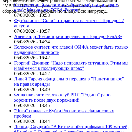
Берковского после контрольного матча с медиакомандой
Отстраненный за допинг Заболотный стал игроком
"МАТЧ ТВ" (9:0) в рамках летних учебно-тренировочных
клуба Медиалиги "СКА-Ростов"
сборов.— Сборы проходят по плану. Всю нагрузку,...
07/08/2026 - 10:58
Футболисты "Сочи" отправятся на матч с "Торпедо" 7
августа
07/08/2026 - 10:57
Александр Ломовицкий перешёл в «Торпедо-БелАЗ»
05/08/2026 - 14:34
Колосков считает, что главой ФИФА может быть только
выдающаяся личность
05/08/2026 - 16:42
Георгий Джикия: "Надо исправлять ситуацию. Этим мы
и займёмся в последующих играх"
05/08/2026 - 14:52
Ливай Гарсия официально перешел в "Панатинаикос"
на правах аренды
05/08/2026 - 13:49
Фищенко считает, что клуб РПЛ "Родина" рано
хоронить после двух поражений
05/08/2026 - 13:45
"Чита" снялась с Кубка России из-за финансовых
проблем
05/08/2026 - 13:44
Леонид Слуцкий: "В Китае любят цифрами: 109 матчей,
65 побед, 2 Суперкубка, 2 серебра, полтора миллиарда