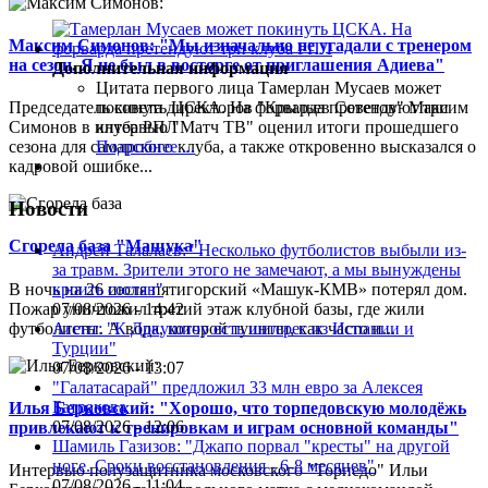
Максим Симонов: "Мы изначально не угадали с тренером
на сезон. Я не был в восторге от приглашения Адиева"
Дополнительная информация
Цитата первого лица
Тамерлан Мусаев может
покинуть ЦСКА. На форварда претендуют три
Председатель совета директоров "Крыльев Советов" Максим
клуба РПЛ
Симонов в интервью "Матч ТВ" оценил итоги прошедшего
Подробнее ...
сезона для самарского клуба, а также откровенно высказался о
кадровой ошибке...
Новости
Сгорела база "Машука"
Андрей Талалаев: "Несколько футболистов выбыли из-
за травм. Зрители этого не замечают, а мы вынуждены
В ночь на 26 июля пятигорский «Машук-КМВ» потерял дом.
кроить состав"
Пожар уничтожил третий этаж клубной базы, где жили
07/08/2026 - 14:42
футболисты. А вода, которой тушили, как часто и...
Агент: "К Дркушичу есть интерес из Испании и
Турции"
07/08/2026 - 13:07
"Галатасарай" предложил 33 млн евро за Алексея
Батракова
Илья Берковский: "Хорошо, что торпедовскую молодёжь
07/08/2026 - 12:06
привлекают к тренировкам и играм основной команды"
Шамиль Газизов: "Джапо порвал "кресты" на другой
ноге. Сроки восстановления - 6-8 месяцев"
Интервью полузащитника московского "Торпедо" Ильи
07/08/2026 - 11:04