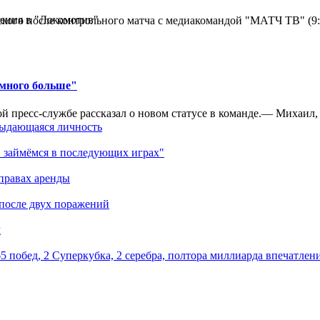
ения в "Локомотив"
кого после контрольного матча с медиакомандой "МАТЧ ТВ" (9
амного больше"
 пресс-службе рассказал о новом статусе в команде.— Михаил, к
выдающаяся личность
 займёмся в последующих играх"
правах аренды
 после двух поражений
м
5 побед, 2 Суперкубка, 2 серебра, полтора миллиарда впечатлен