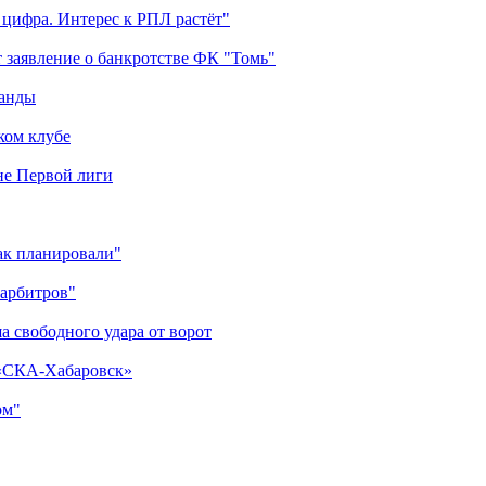
 цифра. Интерес к РПЛ растёт"
 заявление о банкротстве ФК "Томь"
манды
ком клубе
оне Первой лиги
как планировали"
 арбитров"
а свободного удара от ворот
 «СКА-Хабаровск»
ом"