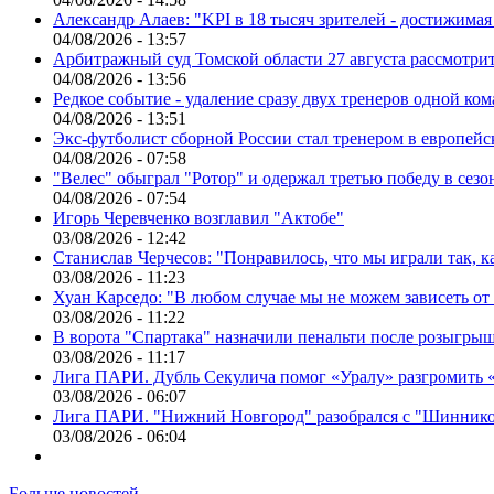
Александр Алаев: "KPI в 18 тысяч зрителей - достижимая
04/08/2026 - 13:57
Арбитражный суд Томской области 27 августа рассмотрит
04/08/2026 - 13:56
Редкое событие - удаление сразу двух тренеров одной ко
04/08/2026 - 13:51
Экс-футболист сборной России стал тренером в европейс
04/08/2026 - 07:58
"Велес" обыграл "Ротор" и одержал третью победу в сез
04/08/2026 - 07:54
Игорь Черевченко возглавил "Актобе"
03/08/2026 - 12:42
Станислав Черчесов: "Понравилось, что мы играли так, 
03/08/2026 - 11:23
Хуан Карседо: "В любом случае мы не можем зависеть от
03/08/2026 - 11:22
В ворота "Спартака" назначили пенальти после розыгрыш
03/08/2026 - 11:17
Лига ПАРИ. Дубль Секулича помог «Уралу» разгромить
03/08/2026 - 06:07
Лига ПАРИ. "Нижний Новгород" разобрался с "Шинник
03/08/2026 - 06:04
Больше новостей