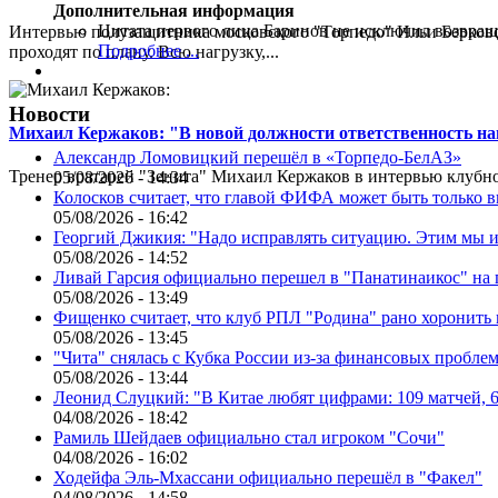
Дополнительная информация
Цитата первого лица
Баринов не исключил возвращ
Интервью полузащитника московского "Торпедо" Ильи Берковс
Подробнее ...
проходят по плану. Всю нагрузку,...
Новости
Михаил Кержаков: "В новой должности ответственность н
Александр Ломовицкий перешёл в «Торпедо-БелАЗ»
Тренер вратарей "Зенита" Михаил Кержаков в интервью клубной
05/08/2026 - 14:34
Колосков считает, что главой ФИФА может быть только 
05/08/2026 - 16:42
Георгий Джикия: "Надо исправлять ситуацию. Этим мы и
05/08/2026 - 14:52
Ливай Гарсия официально перешел в "Панатинаикос" на 
05/08/2026 - 13:49
Фищенко считает, что клуб РПЛ "Родина" рано хоронить
05/08/2026 - 13:45
"Чита" снялась с Кубка России из-за финансовых пробле
05/08/2026 - 13:44
Леонид Слуцкий: "В Китае любят цифрами: 109 матчей, 6
04/08/2026 - 18:42
Рамиль Шейдаев официально стал игроком "Сочи"
04/08/2026 - 16:02
Ходейфа Эль-Мхассани официально перешёл в "Факел"
04/08/2026 - 14:58