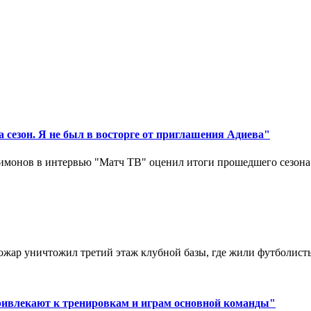
 сезон. Я не был в восторге от приглашения Адиева"
монов в интервью "Матч ТВ" оценил итоги прошедшего сезона д
ар уничтожил третий этаж клубной базы, где жили футболисты. 
ривлекают к тренировкам и играм основной команды"