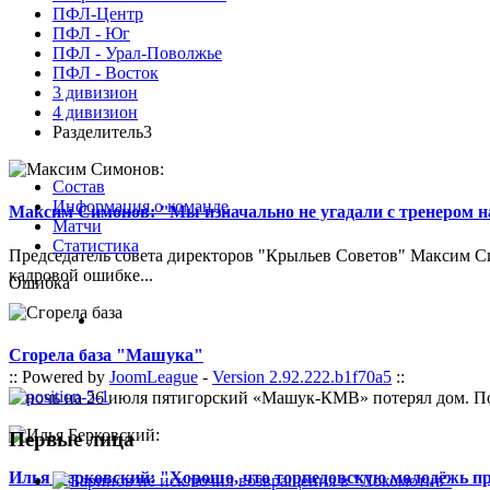
ПФЛ-Центр
ПФЛ - Юг
ПФЛ - Урал-Поволжье
ПФЛ - Восток
3 дивизион
4 дивизион
Разделитель3
Состав
Информация о команде
Максим Симонов: "Мы изначально не угадали с тренером на
Матчи
Статистика
Председатель совета директоров "Крыльев Советов" Максим Си
кадровой ошибке...
Ошибка
Сгорела база "Машука"
:: Powered by
JoomLeague
-
Version 2.92.222.b1f70a5
::
В ночь на 26 июля пятигорский «Машук-КМВ» потерял дом. Пож
Первые лица
Илья Берковский: "Хорошо, что торпедовскую молодёжь п