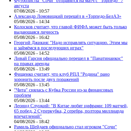
Футболисты "Сочи" отправятся на матч с "Торпедо" 7
августа
07/08/2026 - 10:57
Александр Ломовицкий перешёл в «Торпедо-БелАЗ»
05/08/2026 - 14:34
Колосков считает, что главой ФИФА может быть только
выдающаяся личность
05/08/2026 - 16:42
Георгий Джикия: "Надо исправлять ситуацию. Этим мы
и займёмся в последующих играх"
05/08/2026 - 14:52
Ливай Гарсия официально перешел в "Панатинаикос"
на правах аренды
05/08/2026 - 13:49
Фищенко считает, что клуб РПЛ "Родина" рано
хоронить после двух поражений
05/08/2026 - 13:45
"Чита" снялась с Кубка России из-за финансовых
проблем
05/08/2026 - 13:44
Леонид Слуцкий: "В Китае любят цифрами: 109 матчей,
65 побед, 2 Суперкубка, 2 серебра, полтора миллиарда
впечатлений"
04/08/2026 - 18:42
Рамиль Шейдаев официально стал игроком "Сочи"