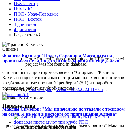
ПФЛ-Центр
ПФЛ - Юг
ПФЛ - Урал-Поволжье
ПФЛ - Восток
3 дивизион
4 дивизион
Разделитель3
Ошибка
Франсис Кахигао: "Полех, Сорокин и Массалыга на
Error: ProjectID was not submitted in URL or selected
правильном пути, но до элитного уровня им ещё далеко"
project was not found in database!
Спортивный директор московского "Спартака" Франсис
Кахигао подвел итоги яркого старта молодых воспитанников
в кубковом матче против "Оренбурга" (5:1) и подробно
рассказал о работе клубной системы...
:: Powered by
JoomLeague
-
Version 2.92.222.b1f70a5
::
Первые лица
Максим Симонов: "Мы изначально не угадали с тренером
на сезон. Я не был в восторге от приглашения Адиева"
Председатель совета директоров "Крыльев Советов" Максим
Дополнительная информация