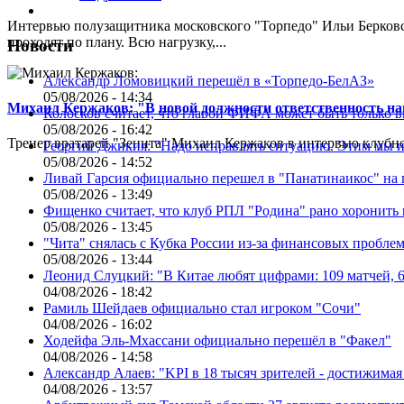
Интервью полузащитника московского "Торпедо" Ильи Берковс
проходят по плану. Всю нагрузку,...
Новости
Александр Ломовицкий перешёл в «Торпедо-БелАЗ»
05/08/2026 - 14:34
Михаил Кержаков: "В новой должности ответственность н
Колосков считает, что главой ФИФА может быть только 
05/08/2026 - 16:42
Тренер вратарей "Зенита" Михаил Кержаков в интервью клубной
Георгий Джикия: "Надо исправлять ситуацию. Этим мы и
05/08/2026 - 14:52
Ливай Гарсия официально перешел в "Панатинаикос" на 
05/08/2026 - 13:49
Фищенко считает, что клуб РПЛ "Родина" рано хоронить
05/08/2026 - 13:45
"Чита" снялась с Кубка России из-за финансовых пробле
05/08/2026 - 13:44
Леонид Слуцкий: "В Китае любят цифрами: 109 матчей, 6
04/08/2026 - 18:42
Рамиль Шейдаев официально стал игроком "Сочи"
04/08/2026 - 16:02
Ходейфа Эль-Мхассани официально перешёл в "Факел"
04/08/2026 - 14:58
Александр Алаев: "KPI в 18 тысяч зрителей - достижимая
04/08/2026 - 13:57