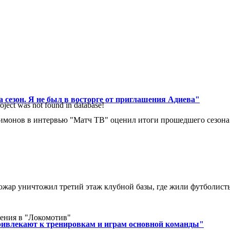
 сезон. Я не был в восторге от приглашения Адиева"
oject was not found in database!
монов в интервью "Матч ТВ" оценил итоги прошедшего сезона д
ар уничтожил третий этаж клубной базы, где жили футболисты. 
ения в "Локомотив"
ривлекают к тренировкам и играм основной команды"