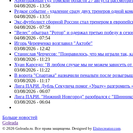
Арбитражный суд Томской области 27 августа рассмотрит
04/08/2026 - 13:56
Редкое событие - удаление сразу двух тренеров одной ко
04/08/2026 - 13:51
Экс-футболист сборной России стал тренером в европейс
04/08/2026 - 07:58
"Велес" обыграл "Ротор" и одержал третью победу в сез
04/08/2026 - 07:54
Игорь Черевченко возглавил "Актобе"
03/08/2026 - 12:42
Станислав Черчесов: "Понравилось, что мы играли так, 
03/08/2026 - 11:23
Хуан Карседо: "В любом случае мы не можем зависеть от
03/08/2026 - 11:22
В ворота "Спартака" назначили пенальти после розыгрыш
03/08/2026 - 11:17
Лига ПАРИ. Дубль Секулича помог «Уралу» разгромить
03/08/2026 - 06:07
Лига ПАРИ. "Нижний Новгород" разобрался с "Шинник
03/08/2026 - 06:04
Больше новостей
Goleada
© 2026 Goleada.ru. Все права защищены. Designed by
Elsitecreator.com
.