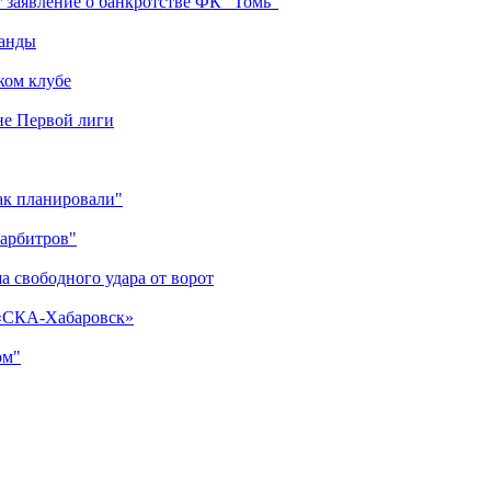
 заявление о банкротстве ФК "Томь"
манды
ком клубе
оне Первой лиги
как планировали"
 арбитров"
а свободного удара от ворот
 «СКА-Хабаровск»
ом"