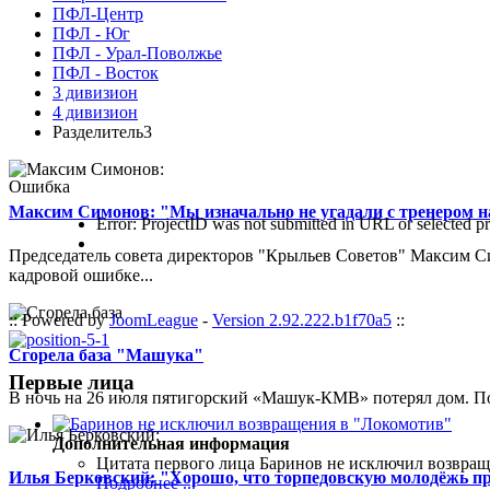
ПФЛ-Центр
ПФЛ - Юг
ПФЛ - Урал-Поволжье
ПФЛ - Восток
3 дивизион
4 дивизион
Разделитель3
Ошибка
Максим Симонов: "Мы изначально не угадали с тренером на
Error: ProjectID was not submitted in URL or selected pr
Председатель совета директоров "Крыльев Советов" Максим Си
кадровой ошибке...
:: Powered by
JoomLeague
-
Version 2.92.222.b1f70a5
::
Сгорела база "Машука"
Первые лица
В ночь на 26 июля пятигорский «Машук-КМВ» потерял дом. Пож
Дополнительная информация
Цитата первого лица
Баринов не исключил возвращ
Илья Берковский: "Хорошо, что торпедовскую молодёжь п
Подробнее ...