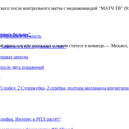
кого после контрольного матча с медиакомандой "МАТЧ ТВ" (9
амного больше"
выдающаяся личность
 пресс-службе рассказал о новом статусе в команде.— Михаил, к
 займёмся в последующих играх"
правах аренды
 после двух поражений
м
5 побед, 2 Суперкубка, 2 серебра, полтора миллиарда впечатлен
 цифра. Интерес к РПЛ растёт"