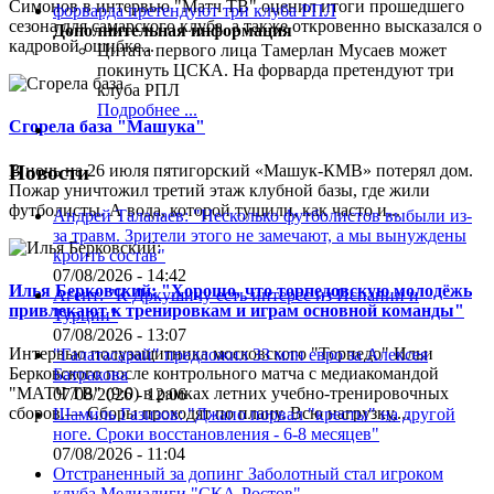
Симонов в интервью "Матч ТВ" оценил итоги прошедшего
сезона для самарского клуба, а также откровенно высказался о
Дополнительная информация
кадровой ошибке...
Цитата первого лица
Тамерлан Мусаев может
покинуть ЦСКА. На форварда претендуют три
клуба РПЛ
Подробнее ...
Сгорела база "Машука"
В ночь на 26 июля пятигорский «Машук-КМВ» потерял дом.
Новости
Пожар уничтожил третий этаж клубной базы, где жили
футболисты. А вода, которой тушили, как часто и...
Андрей Талалаев: "Несколько футболистов выбыли из-
за травм. Зрители этого не замечают, а мы вынуждены
кроить состав"
07/08/2026 - 14:42
Илья Берковский: "Хорошо, что торпедовскую молодёжь
Агент: "К Дркушичу есть интерес из Испании и
привлекают к тренировкам и играм основной команды"
Турции"
07/08/2026 - 13:07
Интервью полузащитника московского "Торпедо" Ильи
"Галатасарай" предложил 33 млн евро за Алексея
Берковского после контрольного матча с медиакомандой
Батракова
"МАТЧ ТВ" (9:0) в рамках летних учебно-тренировочных
07/08/2026 - 12:06
сборов.— Сборы проходят по плану. Всю нагрузку,...
Шамиль Газизов: "Джапо порвал "кресты" на другой
ноге. Сроки восстановления - 6-8 месяцев"
07/08/2026 - 11:04
Отстраненный за допинг Заболотный стал игроком
клуба Медиалиги "СКА-Ростов"