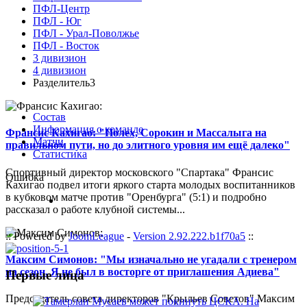
ПФЛ-Центр
ПФЛ - Юг
ПФЛ - Урал-Поволжье
ПФЛ - Восток
3 дивизион
4 дивизион
Разделитель3
Состав
Информация о команде
Франсис Кахигао: "Полех, Сорокин и Массалыга на
Матчи
правильном пути, но до элитного уровня им ещё далеко"
Статистика
Спортивный директор московского "Спартака" Франсис
Ошибка
Кахигао подвел итоги яркого старта молодых воспитанников
в кубковом матче против "Оренбурга" (5:1) и подробно
рассказал о работе клубной системы...
:: Powered by
JoomLeague
-
Version 2.92.222.b1f70a5
::
Максим Симонов: "Мы изначально не угадали с тренером
на сезон. Я не был в восторге от приглашения Адиева"
Первые лица
Председатель совета директоров "Крыльев Советов" Максим