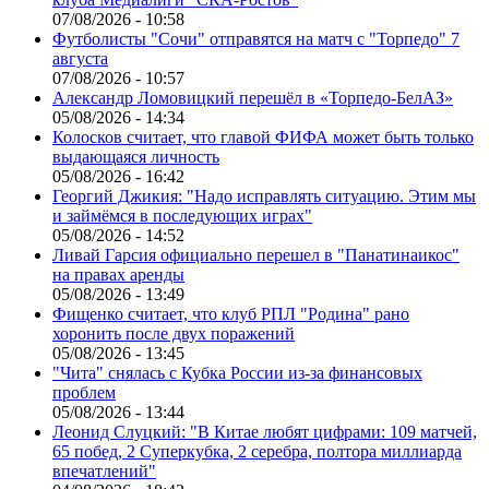
07/08/2026 - 10:58
Футболисты "Сочи" отправятся на матч с "Торпедо" 7
августа
07/08/2026 - 10:57
Александр Ломовицкий перешёл в «Торпедо-БелАЗ»
05/08/2026 - 14:34
Колосков считает, что главой ФИФА может быть только
выдающаяся личность
05/08/2026 - 16:42
Георгий Джикия: "Надо исправлять ситуацию. Этим мы
и займёмся в последующих играх"
05/08/2026 - 14:52
Ливай Гарсия официально перешел в "Панатинаикос"
на правах аренды
05/08/2026 - 13:49
Фищенко считает, что клуб РПЛ "Родина" рано
хоронить после двух поражений
05/08/2026 - 13:45
"Чита" снялась с Кубка России из-за финансовых
проблем
05/08/2026 - 13:44
Леонид Слуцкий: "В Китае любят цифрами: 109 матчей,
65 побед, 2 Суперкубка, 2 серебра, полтора миллиарда
впечатлений"