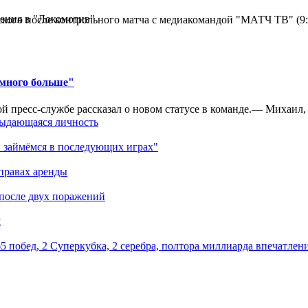
ения в "Локомотив"
кого после контрольного матча с медиакомандой "МАТЧ ТВ" (9
амного больше"
 пресс-службе рассказал о новом статусе в команде.— Михаил, к
выдающаяся личность
 займёмся в последующих играх"
правах аренды
 после двух поражений
м
5 побед, 2 Суперкубка, 2 серебра, полтора миллиарда впечатлен