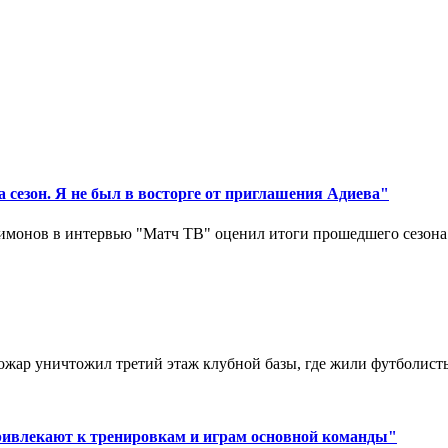
 сезон. Я не был в восторге от приглашения Адиева"
монов в интервью "Матч ТВ" оценил итоги прошедшего сезона д
ар уничтожил третий этаж клубной базы, где жили футболисты. 
ривлекают к тренировкам и играм основной команды"