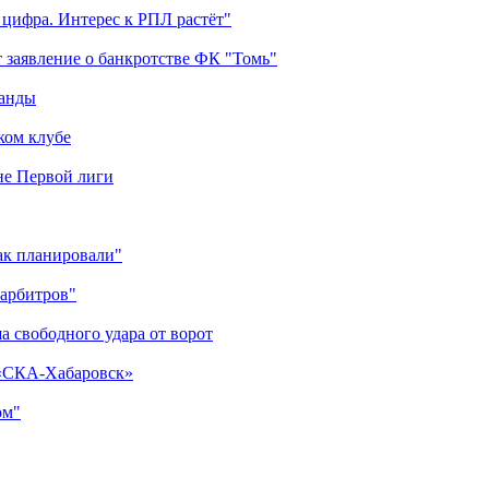
 цифра. Интерес к РПЛ растёт"
 заявление о банкротстве ФК "Томь"
манды
ком клубе
оне Первой лиги
как планировали"
 арбитров"
а свободного удара от ворот
 «СКА-Хабаровск»
ом"