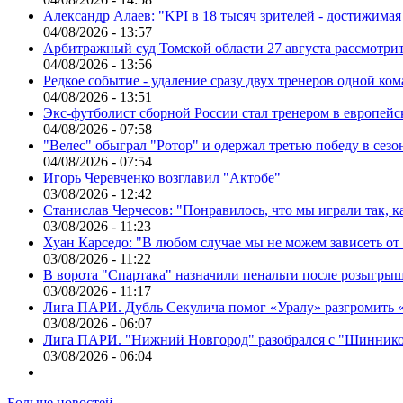
Александр Алаев: "KPI в 18 тысяч зрителей - достижимая
04/08/2026 - 13:57
Арбитражный суд Томской области 27 августа рассмотрит
04/08/2026 - 13:56
Редкое событие - удаление сразу двух тренеров одной ко
04/08/2026 - 13:51
Экс-футболист сборной России стал тренером в европейс
04/08/2026 - 07:58
"Велес" обыграл "Ротор" и одержал третью победу в сез
04/08/2026 - 07:54
Игорь Черевченко возглавил "Актобе"
03/08/2026 - 12:42
Станислав Черчесов: "Понравилось, что мы играли так, 
03/08/2026 - 11:23
Хуан Карседо: "В любом случае мы не можем зависеть от
03/08/2026 - 11:22
В ворота "Спартака" назначили пенальти после розыгрыш
03/08/2026 - 11:17
Лига ПАРИ. Дубль Секулича помог «Уралу» разгромить
03/08/2026 - 06:07
Лига ПАРИ. "Нижний Новгород" разобрался с "Шинник
03/08/2026 - 06:04
Больше новостей