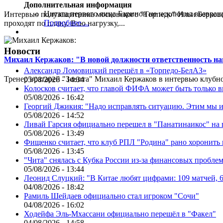
Дополнительная информация
Цитата первого лица
Баринов не исключил возвращ
Интервью полузащитника московского "Торпедо" Ильи Берковс
Подробнее ...
проходят по плану. Всю нагрузку,...
Новости
Михаил Кержаков: "В новой должности ответственность н
Александр Ломовицкий перешёл в «Торпедо-БелАЗ»
Тренер вратарей "Зенита" Михаил Кержаков в интервью клубной
05/08/2026 - 14:34
Колосков считает, что главой ФИФА может быть только 
05/08/2026 - 16:42
Георгий Джикия: "Надо исправлять ситуацию. Этим мы и
05/08/2026 - 14:52
Ливай Гарсия официально перешел в "Панатинаикос" на 
05/08/2026 - 13:49
Фищенко считает, что клуб РПЛ "Родина" рано хоронить
05/08/2026 - 13:45
"Чита" снялась с Кубка России из-за финансовых пробле
05/08/2026 - 13:44
Леонид Слуцкий: "В Китае любят цифрами: 109 матчей, 6
04/08/2026 - 18:42
Рамиль Шейдаев официально стал игроком "Сочи"
04/08/2026 - 16:02
Ходейфа Эль-Мхассани официально перешёл в "Факел"
04/08/2026 - 14:58