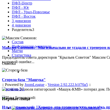
ПФЛ-Центр
ПФЛ - Юг
ПФЛ - Урал-Поволжье
ПФЛ - Восток
3 дивизион
4 дивизион
Разделитель3
Состав
Информация о команде
Максим Симонов: "Мы изначально не угадали с тренером на
Матчи
Статистика
Председатель совета директоров "Крыльев Советов" Максим Си
кадровой ошибке...
Ошибка
Сгорела база "Машука"
:: Powered by
JoomLeague
-
Version 2.92.222.b1f70a5
::
В ночь на 26 июля пятигорский «Машук-КМВ» потерял дом. Пож
Первые лица
Илья Берковский: "Хорошо, что торпедовскую молодёжь п