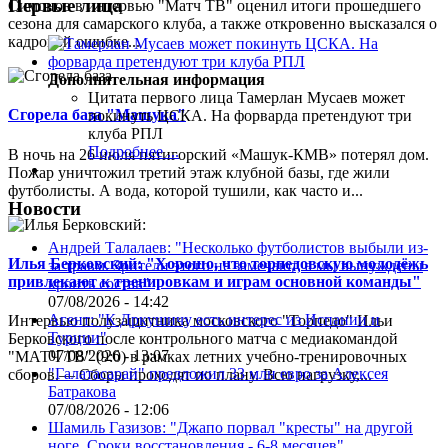
Первые лица
Симонов в интервью "Матч ТВ" оценил итоги прошедшего
сезона для самарского клуба, а также откровенно высказался о
кадровой ошибке...
Дополнительная информация
Цитата первого лица
Тамерлан Мусаев может
Сгорела база "Машука"
покинуть ЦСКА. На форварда претендуют три
клуба РПЛ
Подробнее ...
В ночь на 26 июля пятигорский «Машук-КМВ» потерял дом.
Пожар уничтожил третий этаж клубной базы, где жили
футболисты. А вода, которой тушили, как часто и...
Новости
Андрей Талалаев: "Несколько футболистов выбыли из-
Илья Берковский: "Хорошо, что торпедовскую молодёжь
за травм. Зрители этого не замечают, а мы вынуждены
привлекают к тренировкам и играм основной команды"
кроить состав"
07/08/2026 - 14:42
Агент: "К Дркушичу есть интерес из Испании и
Интервью полузащитника московского "Торпедо" Ильи
Турции"
Берковского после контрольного матча с медиакомандой
07/08/2026 - 13:07
"МАТЧ ТВ" (9:0) в рамках летних учебно-тренировочных
"Галатасарай" предложил 33 млн евро за Алексея
сборов.— Сборы проходят по плану. Всю нагрузку,...
Батракова
07/08/2026 - 12:06
Шамиль Газизов: "Джапо порвал "кресты" на другой
ноге. Сроки восстановления - 6-8 месяцев"