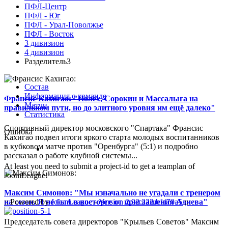
ПФЛ-Центр
ПФЛ - Юг
ПФЛ - Урал-Поволжье
ПФЛ - Восток
3 дивизион
4 дивизион
Разделитель3
Состав
Информация о команде
Франсис Кахигао: "Полех, Сорокин и Массалыга на
Матчи
правильном пути, но до элитного уровня им ещё далеко"
Статистика
Спортивный директор московского "Спартака" Франсис
Ошибка
Кахигао подвел итоги яркого старта молодых воспитанников
в кубковом матче против "Оренбурга" (5:1) и подробно
рассказал о работе клубной системы...
At least you need to submit a project-id to get a teamplan of
JoomLeague!
Максим Симонов: "Мы изначально не угадали с тренером
на сезон. Я не был в восторге от приглашения Адиева"
:: Powered by
JoomLeague
-
Version 2.92.222.b1f70a5
::
Председатель совета директоров "Крыльев Советов" Максим